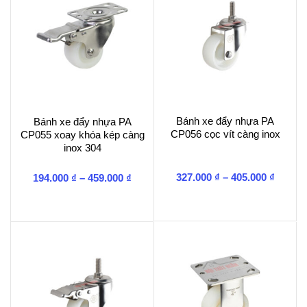
Bánh xe đẩy nhựa PA
Bánh xe đẩy nhựa PA
CP056 cọc vít càng inox
CP055 xoay khóa kép càng
inox 304
Khoản
Khoảng
327.000
₫
–
405.000
₫
194.000
₫
–
459.000
₫
giá:
giá:
từ
từ
327.00
194.000 ₫
đến
đến
405.00
459.000 ₫