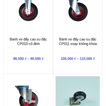
Bánh xe đẩy cao su đặc
Bánh xe đẩy cao su đặc
CP010 cố định
CP011 xoay không khóa
Khoảng
Khoản
86.500
₫
–
90.500
₫
105.000
₫
–
115.000
₫
giá:
giá:
từ
từ
86.500 ₫
105.00
đến
đến
90.500 ₫
115.00