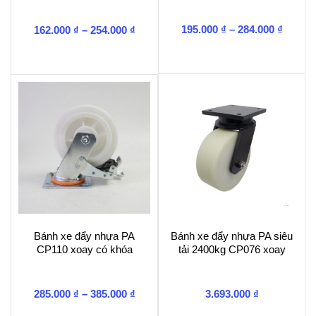
Khoản
Khoảng
195.000
₫
–
284.000
₫
162.000
₫
–
254.000
₫
giá:
giá:
từ
từ
195.00
162.000 ₫
đến
đến
284.00
254.000 ₫
Bánh xe đẩy nhựa PA
Bánh xe đẩy nhựa PA siêu
CP110 xoay có khóa
tải 2400kg CP076 xoay
Khoảng
285.000
₫
–
385.000
₫
3.693.000
₫
giá: