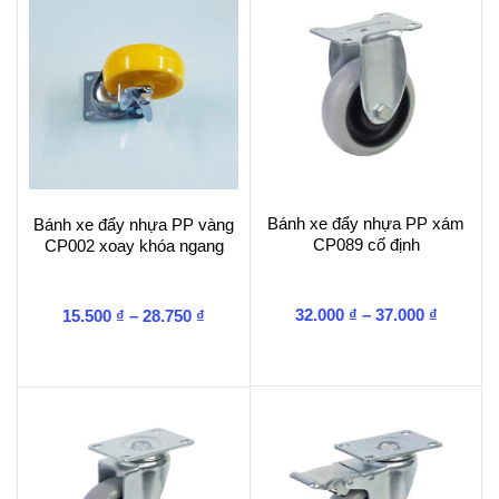
25.000 ₫
999.000 ₫
Bánh xe đẩy nhựa PP xám
Bánh xe đẩy nhựa PP vàng
CP089 cố định
CP002 xoay khóa ngang
Khoảng
Khoảng
32.000
₫
–
37.000
₫
15.500
₫
–
28.750
₫
giá:
giá:
từ
từ
32.000 ₫
15.500 ₫
đến
đến
37.000 ₫
28.750 ₫