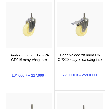
Bánh xe cọc vít nhựa PA
Bánh xe cọc vít nhựa PA
CP020 xoay khóa càng inox
CP019 xoay càng inox
Khoản
Khoảng
225.000
₫
–
259.000
₫
184.000
₫
–
217.000
₫
giá:
giá:
từ
từ
225.00
184.000 ₫
đến
đến
259.00
217.000 ₫