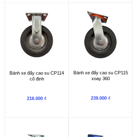
254.00
224.000 ₫
đến
đến
316.00
296.000 ₫
Bánh xe đẩy cao su CP115
Bánh xe đẩy cao su CP114
xoay 360
cố định
239.000
₫
216.000
₫