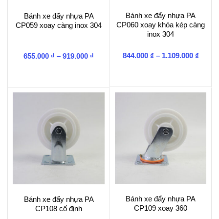
Bánh xe đẩy nhựa PA
Bánh xe đẩy nhựa PA
CP060 xoay khóa kép càng
CP059 xoay càng inox 304
inox 304
Khoả
Khoảng
844.000
₫
–
1.109.000
₫
655.000
₫
–
919.000
₫
giá:
giá:
từ
từ
844.0
655.000 ₫
đến
đến
1.109.
919.000 ₫
Bánh xe đẩy nhựa PA
Bánh xe đẩy nhựa PA
CP109 xoay 360
CP108 cố định