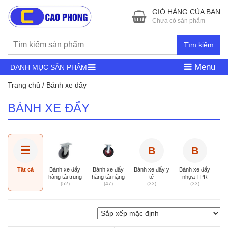
GIỎ HÀNG CỦA BẠN
Chưa có sản phẩm
Tìm kiếm
Menu
DANH MỤC SẢN PHẨM
Trang chủ
/ Bánh xe đẩy
BÁNH XE ĐẨY
☰
B
B
Tất cả
Bánh xe đẩy
Bánh xe đẩy
Bánh xe đẩy y
Bánh xe đẩy
B
hàng tải trung
hàng tải nặng
tế
nhựa TPR
(52)
(47)
(33)
(33)