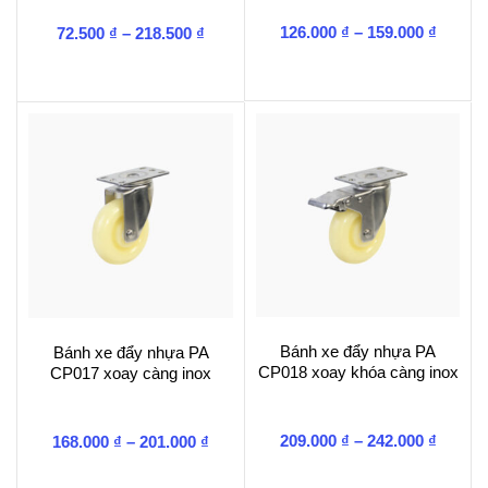
Khoản
Khoảng
126.000
₫
–
159.000
₫
72.500
₫
–
218.500
₫
giá:
giá:
từ
từ
126.00
72.500 ₫
đến
đến
159.00
218.500 ₫
Bánh xe đẩy nhựa PA
Bánh xe đẩy nhựa PA
CP018 xoay khóa càng inox
CP017 xoay càng inox
Khoản
Khoảng
209.000
₫
–
242.000
₫
168.000
₫
–
201.000
₫
giá:
giá:
từ
từ