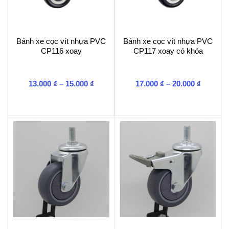
Bánh xe cọc vít nhựa PVC
Bánh xe cọc vít nhựa PVC
CP116 xoay
CP117 xoay có khóa
Khoảng
Khoảng
13.000
₫
–
15.000
₫
17.000
₫
–
20.000
₫
giá:
giá:
từ
từ
13.000 ₫
17.000 ₫
đến
đến
15.000 ₫
20.000 ₫