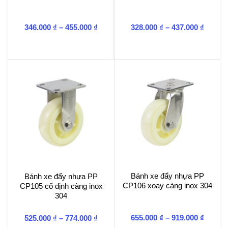
Khoảng
Khoản
346.000
₫
–
455.000
₫
328.000
₫
–
437.000
₫
giá:
giá:
từ
từ
346.000 ₫
328.00
đến
đến
455.000 ₫
437.00
Bánh xe đẩy nhựa PP
Bánh xe đẩy nhựa PP
CP106 xoay càng inox 304
CP105 cố định càng inox
304
Khoản
Khoảng
655.000
₫
–
919.000
₫
525.000
₫
–
774.000
₫
giá:
giá: