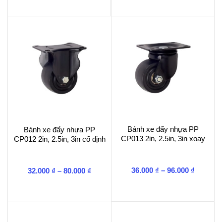
từ
285.000 ₫
đến
385.000 ₫
Bánh xe đẩy nhựa PP
Bánh xe đẩy nhựa PP
CP013 2in, 2.5in, 3in xoay
CP012 2in, 2.5in, 3in cố định
Khoảng
Khoảng
36.000
₫
–
96.000
₫
32.000
₫
–
80.000
₫
giá:
giá:
từ
từ
36.000 ₫
32.000 ₫
đến
đến
96.000 ₫
80.000 ₫