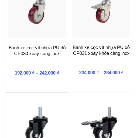
Bánh xe cọc vít nhựa PU đỏ
Bánh xe cọc vít nhựa PU đỏ
CP031 xoay khóa càng inox
CP030 xoay càng inox
Khoản
Khoảng
234.000
₫
–
284.000
₫
192.000
₫
–
242.000
₫
giá:
giá:
từ
từ
234.00
192.000 ₫
đến
đến
284.00
242.000 ₫