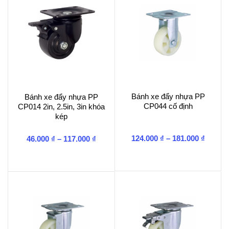
Bánh xe đẩy nhựa PP
Bánh xe đẩy nhựa PP
CP044 cố định
CP014 2in, 2.5in, 3in khóa
kép
Khoản
Khoảng
124.000
₫
–
181.000
₫
46.000
₫
–
117.000
₫
giá:
giá:
từ
từ
124.00
46.000 ₫
đến
đến
181.00
117.000 ₫