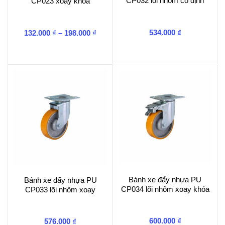
CP032 lõi nhôm cố định
CP023 xoay khóa
Khoảng
534.000
₫
132.000
₫
–
198.000
₫
giá:
từ
132.000 ₫
đến
198.000 ₫
Bánh xe đẩy nhựa PU
Bánh xe đẩy nhựa PU
CP034 lõi nhôm xoay khóa
CP033 lõi nhôm xoay
600.000
₫
576.000
₫