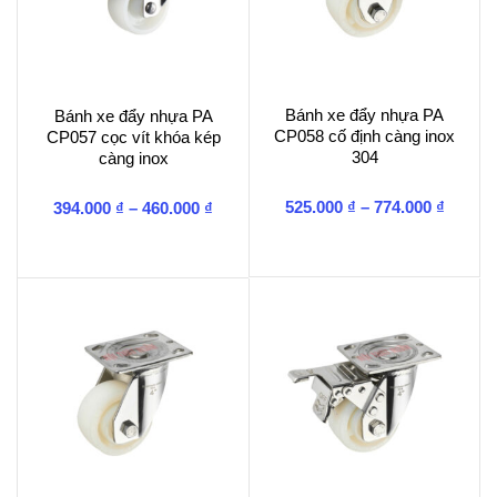
Bánh xe đẩy nhựa PA
Bánh xe đẩy nhựa PA
CP058 cố định càng inox
CP057 cọc vít khóa kép
304
càng inox
Khoản
Khoảng
525.000
₫
–
774.000
₫
394.000
₫
–
460.000
₫
giá:
giá:
từ
từ
525.00
394.000 ₫
đến
đến
774.00
460.000 ₫