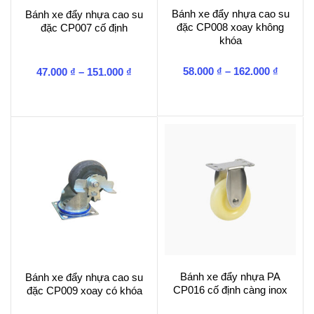
Bánh xe đẩy nhựa cao su
Bánh xe đẩy nhựa cao su
đặc CP008 xoay không
đặc CP007 cố định
khóa
Khoản
Khoảng
58.000
₫
–
162.000
₫
47.000
₫
–
151.000
₫
giá:
giá:
từ
từ
58.000 
47.000 ₫
đến
đến
162.000
151.000 ₫
Bánh xe đẩy nhựa PA
Bánh xe đẩy nhựa cao su
CP016 cố định càng inox
đặc CP009 xoay có khóa