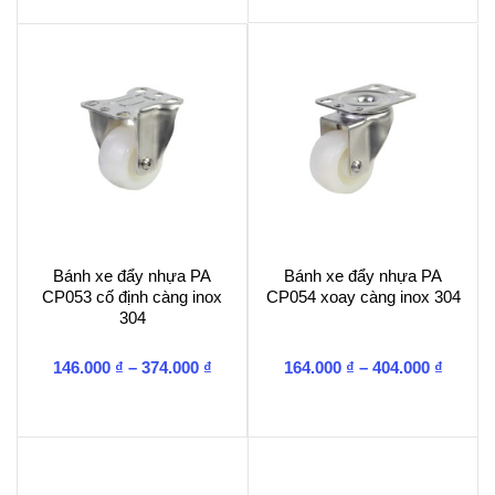
209.00
168.000 ₫
đến
đến
242.00
201.000 ₫
Bánh xe đẩy nhựa PA
Bánh xe đẩy nhựa PA
CP053 cố định càng inox
CP054 xoay càng inox 304
304
Khoảng
Khoản
146.000
₫
–
374.000
₫
164.000
₫
–
404.000
₫
giá:
giá:
từ
từ
146.000 ₫
164.00
đến
đến
374.000 ₫
404.00