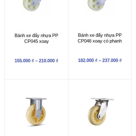
Bánh xe đẩy nhựa PP
Bánh xe đẩy nhựa PP
CP046 xoay có phanh
CP045 xoay
Khoản
Khoảng
182.000
₫
–
237.000
₫
155.000
₫
–
210.000
₫
giá:
giá:
từ
từ
182.00
155.000 ₫
đến
đến
237.00
210.000 ₫