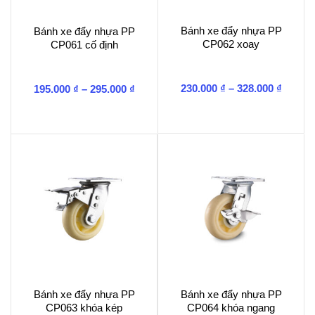
Bánh xe đẩy nhựa PP
Bánh xe đẩy nhựa PP
CP062 xoay
CP061 cố định
Khoản
Khoảng
230.000
₫
–
328.000
₫
195.000
₫
–
295.000
₫
giá:
giá:
từ
từ
230.00
195.000 ₫
đến
đến
328.00
295.000 ₫
Bánh xe đẩy nhựa PP
Bánh xe đẩy nhựa PP
CP063 khóa kép
CP064 khóa ngang