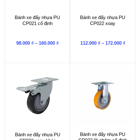
Bánh xe đẩy nhựa PU
Bánh xe đẩy nhựa PU
CP021 cố định
CP022 xoay
Khoảng
Khoản
98.000
₫
–
160.000
₫
112.000
₫
–
172.000
₫
giá:
giá:
từ
từ
98.000 ₫
112.00
đến
đến
160.000 ₫
172.00
Bánh xe đẩy nhựa PU
Bánh xe đẩy nhựa PU