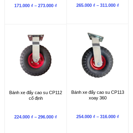
Khoản
Khoảng
265.000
₫
–
311.000
₫
171.000
₫
–
273.000
₫
giá:
giá:
từ
từ
265.00
171.000 ₫
đến
đến
311.00
273.000 ₫
Bánh xe đẩy cao su CP113
Bánh xe đẩy cao su CP112
xoay 360
cố định
Khoản
Khoảng
254.000
₫
–
316.000
₫
224.000
₫
–
296.000
₫
giá:
giá:
từ
từ