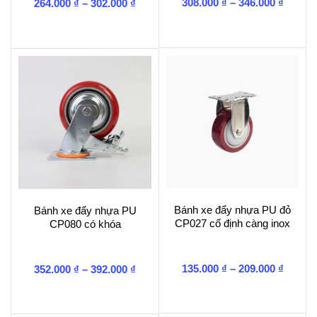
Khoản
Khoảng
308.000
₫
–
346.000
₫
264.000
₫
–
302.000
₫
giá:
giá:
từ
từ
308.00
264.000 ₫
đến
đến
346.00
302.000 ₫
Bánh xe đẩy nhựa PU đỏ
Bánh xe đẩy nhựa PU
CP027 cố định càng inox
CP080 có khóa
Khoản
Khoảng
135.000
₫
–
209.000
₫
352.000
₫
–
392.000
₫
giá:
giá:
từ
từ
135.00
352.000 ₫