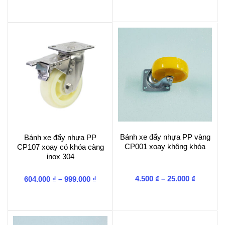
từ
từ
655.00
525.000 ₫
đến
đến
919.00
774.000 ₫
Bánh xe đẩy nhựa PP vàng
Bánh xe đẩy nhựa PP
CP001 xoay không khóa
CP107 xoay có khóa càng
inox 304
Khoảng
Khoảng
4.500
₫
–
25.000
₫
604.000
₫
–
999.000
₫
giá:
giá:
từ
từ
4.500 ₫
604.000 ₫
đến
đến