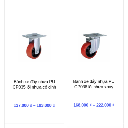
Bánh xe đẩy nhựa PU
Bánh xe đẩy nhựa PU
CP036 lõi nhựa xoay
CP035 lõi nhựa cố định
Khoản
Khoảng
168.000
₫
–
222.000
₫
137.000
₫
–
193.000
₫
giá:
giá:
từ
từ
168.00
137.000 ₫
đến
đến