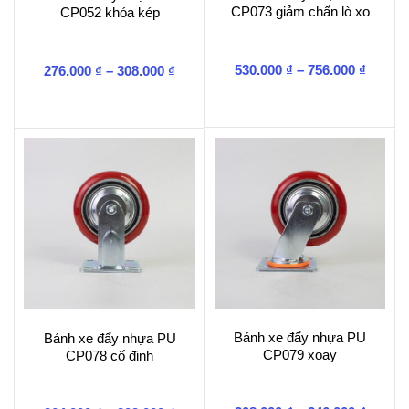
CP073 giảm chấn lò xo
CP052 khóa kép
Khoản
Khoảng
530.000
₫
–
756.000
₫
276.000
₫
–
308.000
₫
giá:
giá:
từ
từ
530.00
276.000 ₫
đến
đến
756.00
308.000 ₫
Bánh xe đẩy nhựa PU
Bánh xe đẩy nhựa PU
CP079 xoay
CP078 cố định