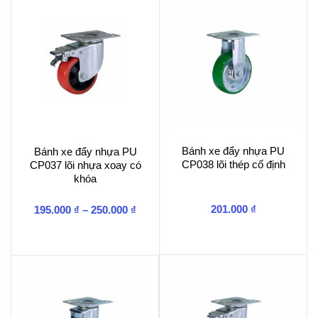
222.00
193.000 ₫
Bánh xe đẩy nhựa PU
Bánh xe đẩy nhựa PU
CP038 lõi thép cố định
CP037 lõi nhựa xoay có
khóa
Khoảng
201.000
₫
195.000
₫
–
250.000
₫
giá:
từ
195.000 ₫
đến
250.000 ₫