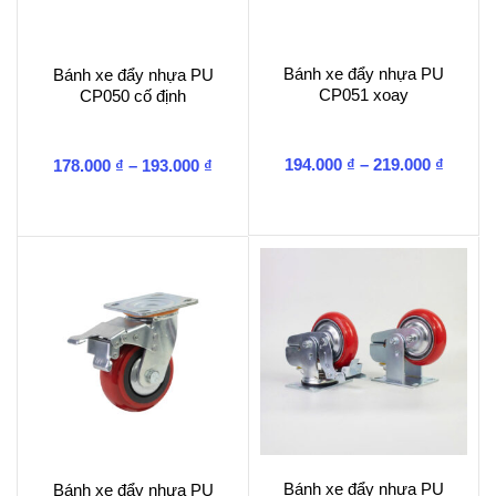
Bánh xe đẩy nhựa PU
Bánh xe đẩy nhựa PU
CP051 xoay
CP050 cố định
Khoản
Khoảng
194.000
₫
–
219.000
₫
178.000
₫
–
193.000
₫
giá:
giá:
từ
từ
194.00
178.000 ₫
đến
đến
219.00
193.000 ₫
Bánh xe đẩy nhựa PU
Bánh xe đẩy nhựa PU