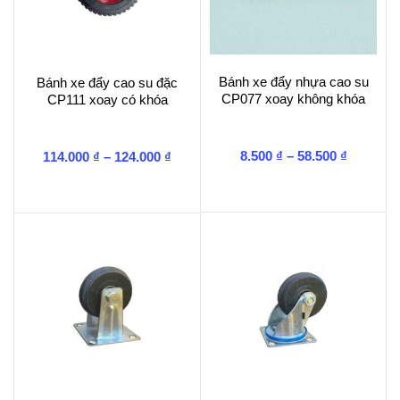
Bánh xe đẩy nhựa cao su
Bánh xe đẩy cao su đặc
CP077 xoay không khóa
CP111 xoay có khóa
Khoảng
Khoảng
8.500
₫
–
58.500
₫
114.000
₫
–
124.000
₫
giá:
giá:
từ
từ
8.500 ₫
114.000 ₫
đến
đến
58.500 ₫
124.000 ₫