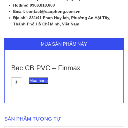
Hotline: 0906.818.600
Email: contact@caophong.com.vn
Địa chỉ: 331/41 Phan Huy Ích, Phường An Hội Tây,
Thành Phố Hồ Chí Minh, Việt Nam
MUA SẢN PHẨM NÀY
Bạc CB PVC – Finmax
Bạc
Mua hàng
CB
PVC
-
Finmax
số
lượng
SẢN PHẨM TƯƠNG TỰ