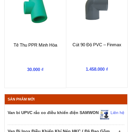
Cút 90 Độ PVC – Finmax
Tê Thu PPR Minh Hòa
1.458.000
₫
30.000
₫
SẢN PHẨM MỚI
Van bi UPVC rắc co điều khiển điện SAMWON
Liên hệ
Van Bi Inox Điều Khiển Khí Nén HKC ( Đã Bao Gồm