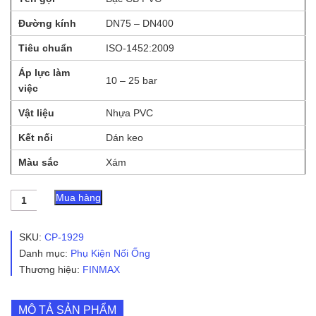
Đường kính
DN75 – DN400
Tiêu chuẩn
ISO-1452:2009
Áp lực làm
10 – 25 bar
việc
Vật liệu
Nhựa PVC
Kết nối
Dán keo
Màu sắc
Xám
Bạc
Mua hàng
CB
PVC
-
SKU:
CP-1929
Finmax
Danh mục:
Phụ Kiện Nối Ống
số
Thương hiệu:
FINMAX
lượng
MÔ TẢ SẢN PHẨM