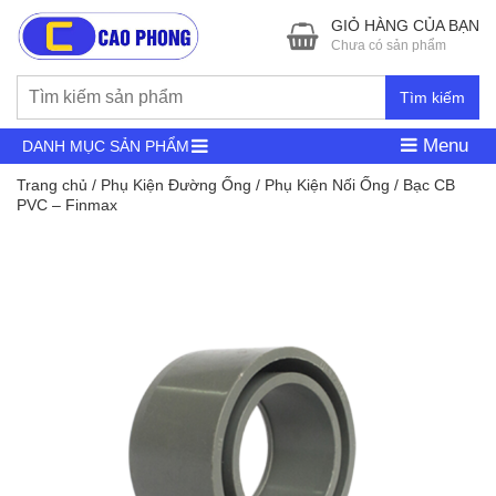
GIỎ HÀNG CỦA BẠN
Chưa có sản phẩm
Tìm kiếm
Menu
DANH MỤC SẢN PHẨM
Trang chủ
/
Phụ Kiện Đường Ống
/
Phụ Kiện Nối Ống
/ Bạc CB
PVC – Finmax