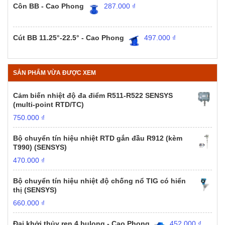
Côn BB - Cao Phong
287.000
₫
Cút BB 11.25°-22.5° - Cao Phong
497.000
₫
SẢN PHẨM VỪA ĐƯỢC XEM
Cảm biến nhiệt độ đa điểm R511-R522 SENSYS
(multi-point RTD/TC)
750.000
₫
Bộ chuyển tín hiệu nhiệt RTD gắn đầu R912 (kèm
T990) (SENSYS)
470.000
₫
Bộ chuyển tín hiệu nhiệt độ chống nổ TIG có hiển
thị (SENSYS)
660.000
₫
Đai khởi thủy ren 4 bulong - Cao Phong
452.000
₫