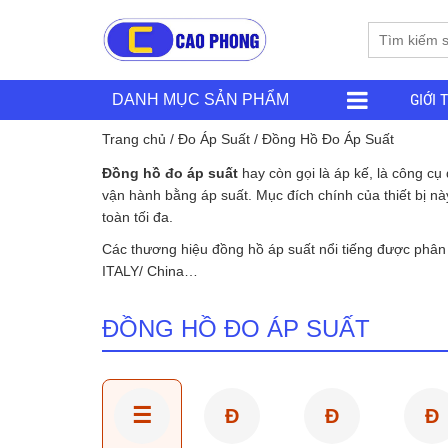
GIỚI 
DANH MỤC SẢN PHẨM
Trang chủ
/
Đo Áp Suất
/ Đồng Hồ Đo Áp Suất
Đồng hồ đo áp suất
hay còn gọi là áp kế, là công c
vận hành bằng áp suất. Mục đích chính của thiết bị này
toàn tối đa.
Các thương hiệu đồng hồ áp suất nổi tiếng được phâ
ITALY/ China…
ĐỒNG HỒ ĐO ÁP SUẤT
☰
Đ
Đ
Đ