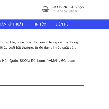
GIỎ HÀNG CỦA BẠN
Chưa có sản phẩm
TÂM KỸ THUẬT
TIN TỨC
LIÊN HỆ
 lỏng, khí, nước hoặc hơi nước trong các hệ thống
i áp suất bất thường, từ đó duy trì hiệu suất và an
SE/ Hàn Quốc, SKON/ Đài Loan, YAMAKI/ Đài Loan,