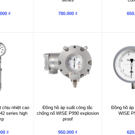
.000
₫
780.000
₫
650
 chịu nhiệt cao
Đồng hồ áp suất công tắc
Đồng hồ áp 
2 series high
chống nổ WISE P990 explosion
WISE P
mp
proof
000
₫
950.000
₫
620