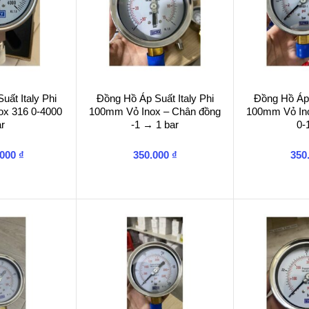
ất Italy Phi
Đồng Hồ Áp Suất Italy Phi
Đồng Hồ Áp 
ox 316 0-4000
100mm Vỏ Inox – Chân đồng
100mm Vỏ In
r
-1 → 1 bar
0-
.000
₫
350.000
₫
350