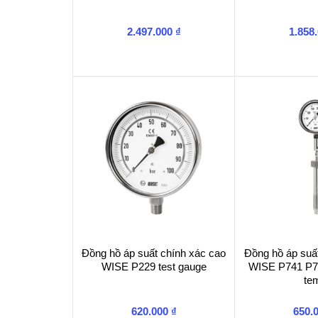
2.497.000
₫
1.858
Đồng hồ áp suất chính xác cao
Đồng hồ áp suất
WISE P229 test gauge
WISE P741 P74
te
620.000
₫
650.