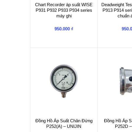
Chart Recorder áp suất WISE
Deadweight Te
P931 P932 P933 P934 series
P913 P914 serie
máy ghi
chuẩn 
950.000
₫
950.
Đồng Hồ Áp Suất Chân Đứng
Đồng Hồ Áp S
P252(A) – UNIJIN
P252D –