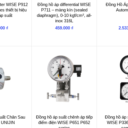
ster WISE P912
Đồng hồ áp differential WISE
Đồng Hồ Áp
s thiết bị hiệu
P711 – màng kín (sealed
Autom
áp suất
diaphragm), 0-10 kgf/cm², all-
inox 316L
000
₫
459.000
₫
2.53
uất Chân Sau
Đồng hồ áp suất chênh áp tiếp
Đồng hồ áp 
 UNIJIN
điểm điện WISE P651 P652
WISE P336
series
co