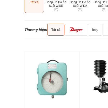
Tất cả
Đồng Hồ Đo Áp
Đồng Hồ Đo Áp
Đồng Hồ 
Suất WISE
Suất WIKA
Suất Ita
(40)
(31)
(28)
Thương hiệu:
Tất cả
Italy