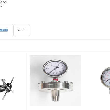
Đo Áp
ly
WISE