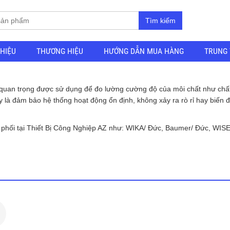
Tìm kiếm
THIỆU
THƯƠNG HIỆU
HƯỚNG DẪN MUA HÀNG
TRUNG 
ụ quan trọng được sử dụng để đo lường cường độ của môi chất như chất
 là đảm bảo hệ thống hoạt động ổn định, không xảy ra rò rỉ hay biến đổ
n phối tại Thiết Bị Công Nghiệp AZ như: WIKA/ Đức, Baumer/ Đức, WI