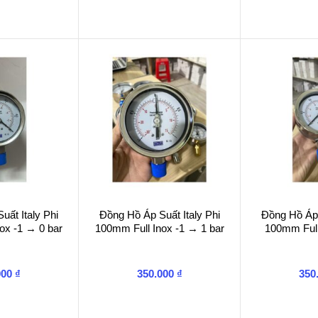
ất Italy Phi
Đồng Hồ Áp Suất Italy Phi
Đồng Hồ Áp 
ox -1 → 0 bar
100mm Full Inox -1 → 1 bar
100mm Full
000
₫
350.000
₫
350