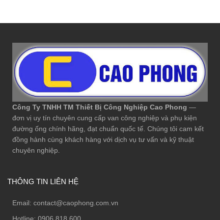
Công Ty TNHH TM Thiết Bị Công Nghiệp Cao Phong
—
đơn vị uy tín chuyên cung cấp van công nghiệp và phụ kiện
đường ống chính hãng, đạt chuẩn quốc tế. Chúng tôi cam kết
đồng hành cùng khách hàng với dịch vụ tư vấn và kỹ thuật
chuyên nghiệp.
THÔNG TIN LIÊN HỆ
Email:
contact@caophong.com.vn
Hotline:
0906.818.600