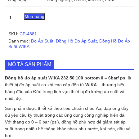
Đồng
Mua hàng
hồ
đo
áp
SKU:
CP-4881
suất
Danh mục:
Đo Áp Suất
,
Đồng Hồ Đo Áp Suất
,
Đồng Hồ Đo Áp
WIKA
Suất WIKA
232.50.100
bottom
0
MÔ TẢ SẢN PHẨM
–
6bar/
psi
Đồng hồ đo áp suất WIKA 232.50.100 bottom 0 – 6bar/ psi
là
số
thiết bị đo áp suất cơ khí cao cấp đến từ
WIKA
– thương hiệu
lượng
hàng đầu của Đức trong lĩnh vực thiết bị đo lường áp suất và
nhiệt độ.
Sản phẩm được thiết kế theo tiêu chuẩn châu Âu, đáp ứng đầy
đủ yêu cầu kỹ thuật trong các ứng dụng công nghiệp hiện đại.
Với thang đo 0 – 6 bar (psi), đồng hồ phù hợp để giám sát áp
suất trong nhiều hệ thống khác nhau như nước, khí nén, dầu và
hơi.