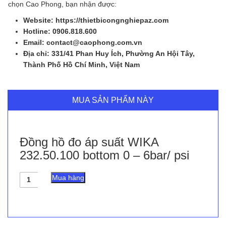
chọn Cao Phong, bạn nhận được:
Website: https://thietbicongnghiepaz.com
Hotline: 0906.818.600
Email: contact@caophong.com.vn
Địa chỉ: 331/41 Phan Huy Ích, Phường An Hội Tây,
Thành Phố Hồ Chí Minh, Việt Nam
MUA SẢN PHẨM NÀY
Đồng hồ đo áp suất WIKA
232.50.100 bottom 0 – 6bar/ psi
Đồng
Mua hàng
hồ
đo
áp
suất
WIKA