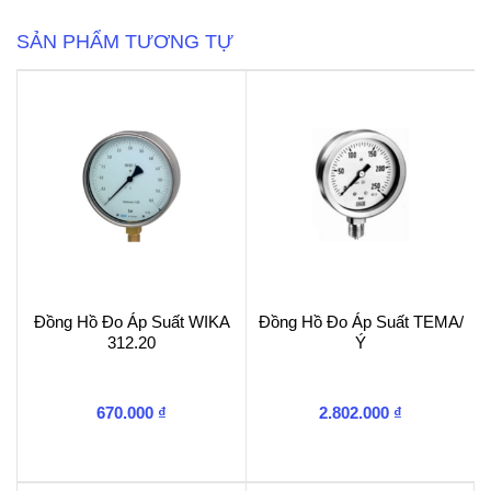
232.50.100
bottom
SẢN PHẨM TƯƠNG TỰ
0
–
6bar/
psi
số
lượng
Đồng Hồ Đo Áp Suất WIKA
Đồng Hồ Đo Áp Suất TEMA/
312.20
Ý
670.000
₫
2.802.000
₫