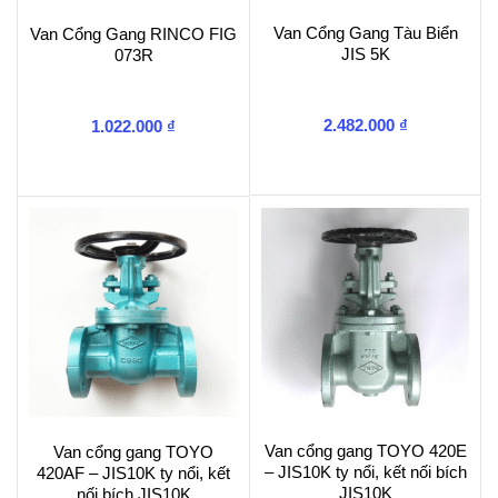
Van Cổng Gang Tàu Biển
Van Cổng Gang RINCO FIG
JIS 5K
073R
2.482.000
₫
1.022.000
₫
Van cổng gang TOYO 420E
Van cổng gang TOYO
– JIS10K ty nổi, kết nối bích
420AF – JIS10K ty nổi, kết
JIS10K
nối bích JIS10K