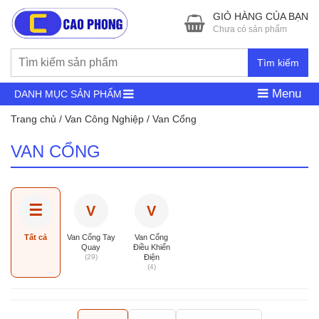
GIỎ HÀNG CỦA BẠN
Chưa có sản phẩm
Tìm kiếm
Menu
DANH MỤC SẢN PHẨM
Trang chủ
/
Van Công Nghiệp
/ Van Cổng
VAN CỔNG
☰
V
V
Tất cả
Van Cổng Tay
Van Cổng
Quay
Điều Khiển
(29)
Điện
(4)