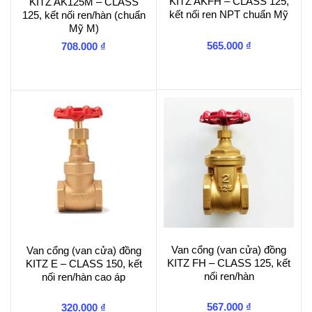
KITZ AKFH – CLASS 125,
KITZ AK125M – CLASS
kết nối ren NPT chuẩn Mỹ
125, kết nối ren/hàn (chuẩn
Mỹ M)
565.000
₫
708.000
₫
Van cổng (van cửa) đồng
Van cổng (van cửa) đồng
KITZ FH – CLASS 125, kết
KITZ E – CLASS 150, kết
nối ren/hàn
nối ren/hàn cao áp
567.000
₫
320.000
₫