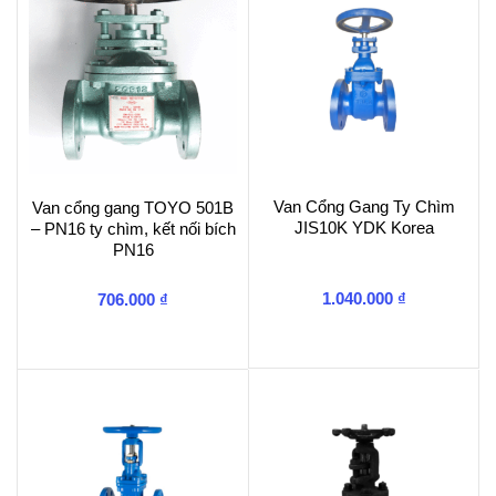
Van Cổng Gang Ty Chìm
Van cổng gang TOYO 501B
JIS10K YDK Korea
– PN16 ty chìm, kết nối bích
PN16
1.040.000
₫
706.000
₫