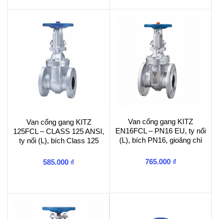
Van cổng gang KITZ
Van cổng gang KITZ
EN16FCL – PN16 EU, ty nổi
125FCL – CLASS 125 ANSI,
(L), bích PN16, gioăng chì
ty nổi (L), bích Class 125
765.000
₫
585.000
₫