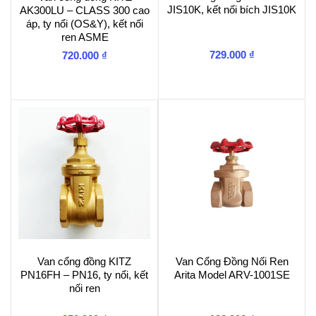
JIS10K, kết nối bích JIS10K
AK300LU – CLASS 300 cao
áp, ty nổi (OS&Y), kết nối
ren ASME
729.000
₫
720.000
₫
Van cổng đồng KITZ
Van Cổng Đồng Nối Ren
PN16FH – PN16, ty nổi, kết
Arita Model ARV-1001SE
nối ren