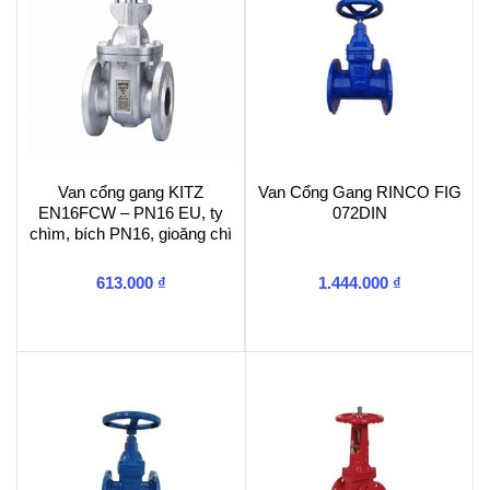
Van cổng gang KITZ
Van Cổng Gang RINCO FIG
EN16FCW – PN16 EU, ty
072DIN
chìm, bích PN16, gioăng chì
613.000
₫
1.444.000
₫