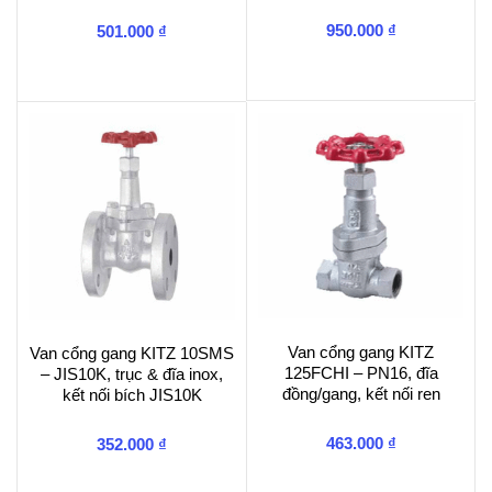
950.000
₫
501.000
₫
Van cổng gang KITZ
Van cổng gang KITZ 10SMS
125FCHI – PN16, đĩa
– JIS10K, trục & đĩa inox,
đồng/gang, kết nối ren
kết nối bích JIS10K
463.000
₫
352.000
₫