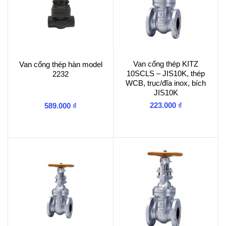
Van cổng thép KITZ
Van cổng thép hàn model
10SCLS – JIS10K, thép
2232
WCB, trục/đĩa inox, bích
JIS10K
223.000
₫
589.000
₫