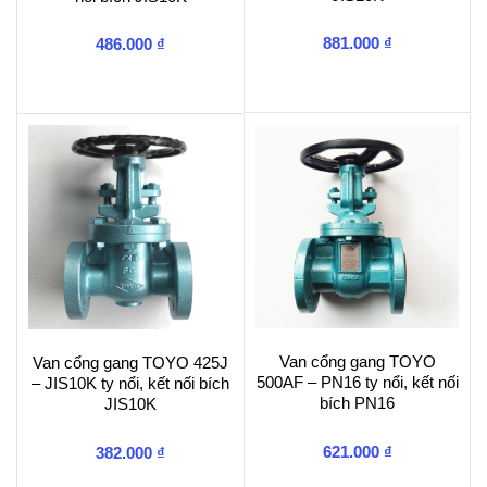
881.000
₫
486.000
₫
Van cổng gang TOYO
Van cổng gang TOYO 425J
500AF – PN16 ty nổi, kết nối
– JIS10K ty nổi, kết nối bích
bích PN16
JIS10K
621.000
₫
382.000
₫