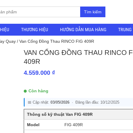
Tìm kiếm
THIỆU
THƯƠNG HIỆU
HƯỚNG DẪN MUA HÀNG
TRUNG 
Tay Quay
/ Van Cổng Đồng Thau RINCO FIG 409R
VAN CỔNG ĐỒNG THAU RINCO F
409R
4.559.000
₫
Còn hàng
📅 Cập nhật:
03/05/2026
· Đăng lần đầu: 10/12/2025
Thông số kỹ thuật Van FIG 409R
Model
FIG 409R