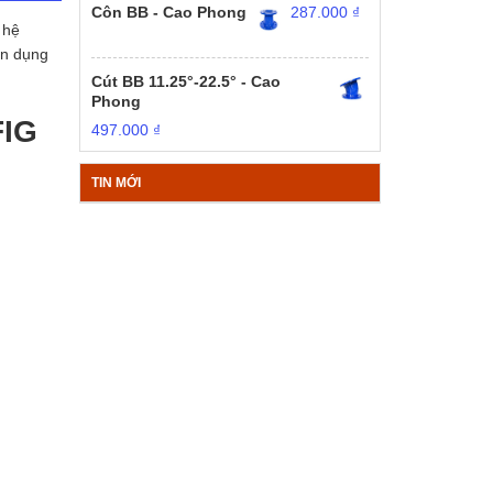
Côn BB - Cao Phong
287.000
₫
 hệ
ân dụng
Cút BB 11.25°-22.5° - Cao
Phong
FIG
497.000
₫
TIN MỚI