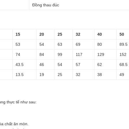
Đồng thau đúc
15
20
25
32
40
50
53
54
63
69
80
89.5
74
84
99
117
129
152
43.5
46
54
57
62
68.5
13.5
19
25
32
38
49
g thực tế như sau:
óa chất ăn mòn.