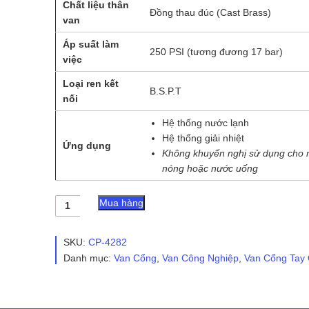
Chất liệu thân
Đồng thau đúc (Cast Brass)
van
Áp suất làm
250 PSI (tương đương 17 bar)
việc
Loại ren kết
B.S.P.T
nối
Hệ thống nước lạnh
Hệ thống giải nhiệt
Ứng dụng
Không khuyến nghị sử dụng cho 
nóng hoặc nước uống
Van
Mua hàng
Cổng
Đồng
Thau
SKU:
CP-4282
RINCO
Danh mục:
Van Cổng
,
Van Công Nghiệp
,
Van Cổng Tay
FIG
409R
số
lượng