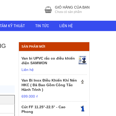
GIỎ HÀNG CỦA BẠN
Chưa có sản phẩm
TÂM KỸ THUẬT
TIN TỨC
LIÊN HỆ
IG
SẢN PHẨM MỚI
Van bi UPVC rắc co điều khiển
điện SAMWON
Liên hệ
Van Bi Inox Điều Khiển Khí Nén
HKC ( Đã Bao Gồm Công Tắc
Hành Trình )
699.000
₫
Cút FF 11.25°-22.5° - Cao
Phong