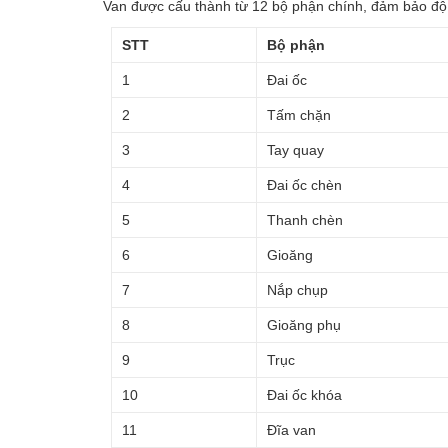
Van được cấu thành từ 12 bộ phận chính, đảm bảo độ
STT
Bộ phận
1
Đai ốc
2
Tấm chặn
3
Tay quay
4
Đai ốc chèn
5
Thanh chèn
6
Gioăng
7
Nắp chụp
8
Gioăng phụ
9
Trục
10
Đai ốc khóa
11
Đĩa van