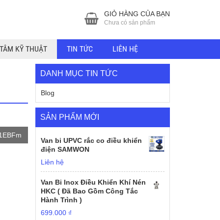
GIỎ HÀNG CỦA BẠN
Chưa có sản phẩm
TÂM KỸ THUẬT
TIN TỨC
LIÊN HỆ
DANH MỤC TIN TỨC
Blog
SẢN PHẨM MỚI
u1EBFm
Van bi UPVC rắc co điều khiển
điện SAMWON
Liên hệ
Van Bi Inox Điều Khiển Khí Nén
HKC ( Đã Bao Gồm Công Tắc
Hành Trình )
699.000
₫