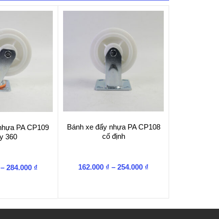
Bánh xe đẩy nhựa PA CP108
 nhựa PA CP109
cố định
y 360
Khoảng
Khoảng
162.000
₫
–
254.000
₫
–
284.000
₫
giá:
giá:
từ
từ
162.000 ₫
195.000 ₫
đến
đến
254.000 ₫
284.000 ₫