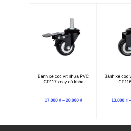
Bánh xe cọc vít nhựa PVC
Bánh xe cọc 
CP117 xoay có khóa
CP116
Khoảng
17.000
₫
–
20.000
₫
13.000
₫
giá:
từ
17.000 ₫
đến
20.000 ₫