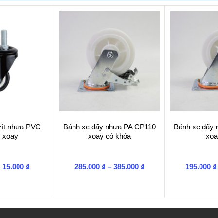
vít nhựa PVC
Bánh xe đẩy nhựa PA CP110
Bánh xe đẩy
 xoay
xoay có khóa
xoa
Khoảng
Khoảng
–
15.000
₫
285.000
₫
–
385.000
₫
195.000
₫
giá:
giá:
từ
từ
13.000 ₫
285.000 ₫
đến
đến
15.000 ₫
385.000 ₫