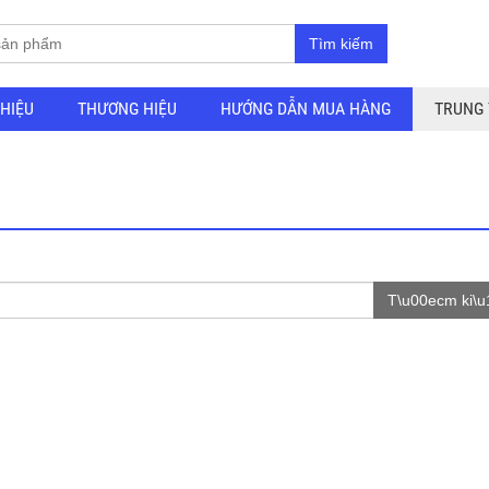
Tìm kiếm
THIỆU
THƯƠNG HIỆU
HƯỚNG DẪN MUA HÀNG
TRUNG 
T\u00ecm ki\