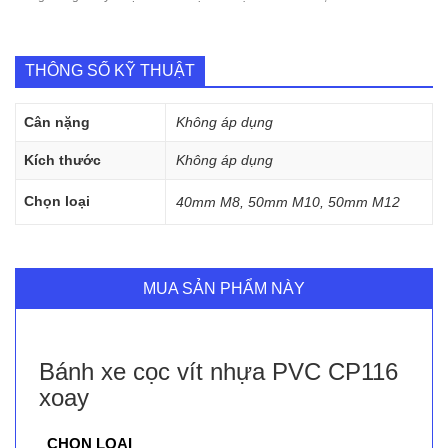
THÔNG SỐ KỸ THUẬT
Cân nặng
Không áp dụng
Kích thước
Không áp dụng
Chọn loại
40mm M8, 50mm M10, 50mm M12
MUA SẢN PHẨM NÀY
Bánh xe cọc vít nhựa PVC CP116
xoay
CHỌN LOẠI