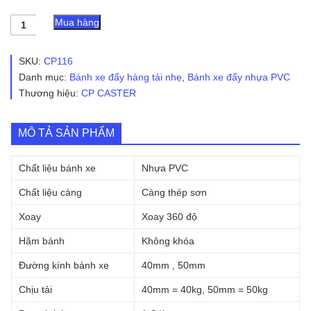
Bánh
Mua hàng
xe
cọc
vít
SKU:
CP116
nhựa
Danh mục:
Bánh xe đẩy hàng tải nhẹ
,
Bánh xe đẩy nhựa PVC
PVC
Thương hiệu:
CP CASTER
CP116
xoay
số
lượng
MÔ TẢ SẢN PHẨM
Chất liệu bánh xe
Nhựa PVC
Chất liệu càng
Càng thép sơn
Xoay
Xoay 360 độ
Hãm bánh
Không khóa
Đường kính bánh xe
40mm , 50mm
Chịu tải
40mm = 40kg, 50mm = 50kg