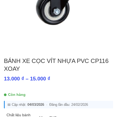
BÁNH XE CỌC VÍT NHỰA PVC CP116
XOAY
Khoảng
13.000
₫
–
15.000
₫
giá:
từ
Còn hàng
13.000 ₫
📅 Cập nhật:
04/03/2026
· Đăng lần đầu: 24/02/2026
đến
15.000 ₫
Chất liệu bánh