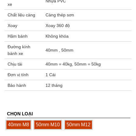
Nhựa PVC
xe
Chất liệu càng
Càng thép sơn
Xoay
Xoay 360 độ
Hãm bánh
Không khóa
Đường kính
40mm , 50mm
bánh xe
Chịu tải
40mm = 40kg, 50mm = 50kg
Đơn vị tính
1 Cái
Bảo hành
12 tháng
CHỌN LOẠI
40mm M8
50mm M10
50mm M12