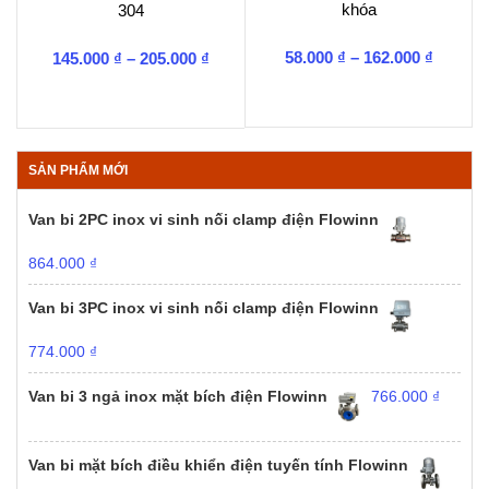
khóa
304
Khoản
Khoảng
58.000
₫
–
162.000
₫
145.000
₫
–
205.000
₫
giá:
giá:
từ
từ
58.000 
145.000 ₫
đến
đến
162.000
205.000 ₫
SẢN PHẨM MỚI
Van bi 2PC inox vi sinh nối clamp điện Flowinn
864.000
₫
Van bi 3PC inox vi sinh nối clamp điện Flowinn
774.000
₫
Van bi 3 ngả inox mặt bích điện Flowinn
766.000
₫
Van bi mặt bích điều khiển điện tuyến tính Flowinn