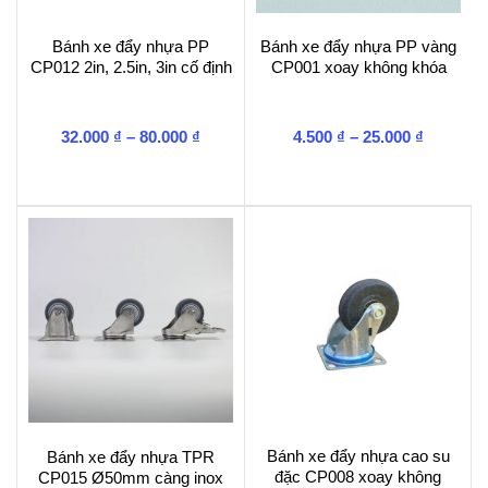
Bánh xe đẩy nhựa PP
Bánh xe đẩy nhựa PP vàng
CP012 2in, 2.5in, 3in cố định
CP001 xoay không khóa
Khoảng
Khoảng
32.000
₫
–
80.000
₫
4.500
₫
–
25.000
₫
giá:
giá:
từ
từ
32.000 ₫
4.500 ₫
đến
đến
80.000 ₫
25.000 ₫
Bánh xe đẩy nhựa cao su
Bánh xe đẩy nhựa TPR
đặc CP008 xoay không
CP015 Ø50mm càng inox