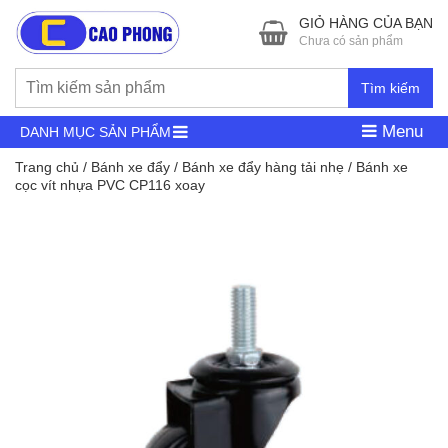
GIỎ HÀNG CỦA BẠN
Chưa có sản phẩm
Tìm kiếm
Menu
DANH MỤC SẢN PHẨM
Trang chủ
/
Bánh xe đẩy
/
Bánh xe đẩy hàng tải nhẹ
/ Bánh xe
cọc vít nhựa PVC CP116 xoay