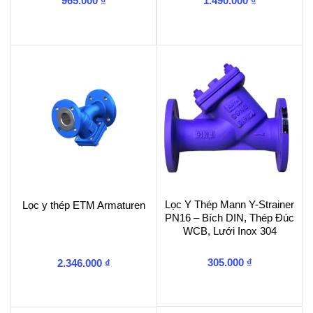
965.000
₫
1.490.000
₫
Lọc Y Thép Mann Y-Strainer
Lọc y thép ETM Armaturen
PN16 – Bích DIN, Thép Đúc
WCB, Lưới Inox 304
305.000
₫
2.346.000
₫