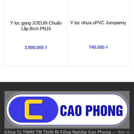
Y lọc nhựa uPVC Jumpanny
Y lọc gang JOEUN Chuẩn
Lắp Bích PN16
740.000
₫
3.900.000
₫
Công Ty TNHH TM Thiết Bị Công Nghiệp Cao Phong
— đơn vị