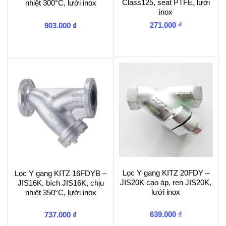
Class125, seat PTFE, lưới
nhiệt 300°C, lưới inox
inox
271.000
₫
903.000
₫
Lọc Y gang KITZ 20FDY –
Lọc Y gang KITZ 16FDYB –
JIS20K cao áp, ren JIS20K,
JIS16K, bích JIS16K, chịu
lưới inox
nhiệt 350°C, lưới inox
639.000
₫
737.000
₫