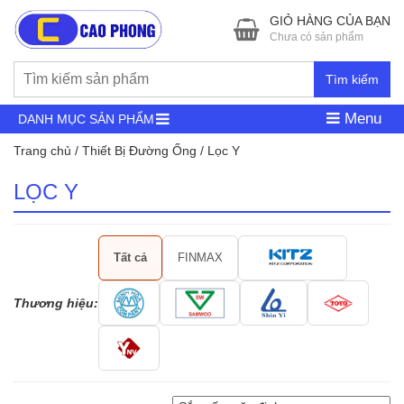
GIỎ HÀNG CỦA BẠN
Chưa có sản phẩm
Tìm kiếm
Menu
DANH MỤC SẢN PHẨM
Trang chủ
/
Thiết Bị Đường Ống
/ Lọc Y
LỌC Y
Tất cả
FINMAX
Thương hiệu: