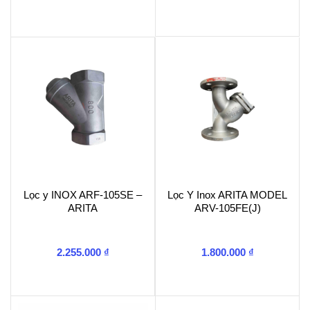
Lọc y INOX ARF-105SE –
Lọc Y Inox ARITA MODEL
ARITA
ARV-105FE(J)
2.255.000
₫
1.800.000
₫