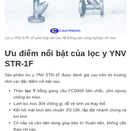
Lọc y YNV STR-1F phù hợp với các hệ thống van công nghiệp cỡ vừa
Ưu điểm nổi bật của lọc y YNV
STR-1F
Sản phẩm lọc y YNV STR-1F được đánh giá cao trên thị trường
nhờ các đặc điểm nổi bật sau:
Thân
lọc Y
bằng gang cầu FCD450 bền chắc, phủ epoxy
chống ăn mòn.
Lưới lọc inox 304 chống gỉ, dễ vệ sinh và thay thế.
Kết nối mặt bích tiêu chuẩn JIS 10K, lắp đặt nhanh chóng và
kín khít.
Có nắp xả cặn tiện dụng giúp bảo trì thuận tiện, không cần
tháo rời van.