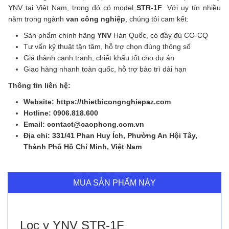
YNV tại Việt Nam, trong đó có model
STR-1F
. Với uy tín nhiều
năm trong ngành
van công nghiệp
, chúng tôi cam kết:
Sản phẩm chính hãng
YNV
Hàn Quốc, có đầy đủ CO-CQ
Tư vấn kỹ thuật tận tâm, hỗ trợ chọn đúng thông số
Giá thành cạnh tranh, chiết khấu tốt cho dự án
Giao hàng nhanh toàn quốc, hỗ trợ bảo trì dài hạn
Thông tin liên hệ:
Website: https://thietbicongnghiepaz.com
Hotline: 0906.818.600
Email: contact@caophong.com.vn
Địa chỉ: 331/41 Phan Huy Ích, Phường An Hội Tây,
Thành Phố Hồ Chí Minh, Việt Nam
MUA SẢN PHẨM NÀY
Lọc y YNV STR-1F