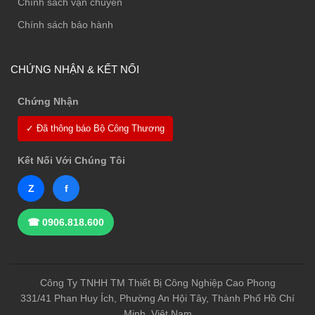
Chính sách vận chuyển
Chính sách bảo hành
CHỨNG NHẬN & KẾT NỐI
Chứng Nhận
✓ Đã thông báo Bộ Công Thương
Kết Nối Với Chúng Tôi
Z
f
☎ 0906.818.600
Công Ty TNHH TM Thiết Bị Công Nghiệp Cao Phong
331/41 Phan Huy Ích, Phường An Hội Tây, Thành Phố Hồ Chí
Minh, Việt Nam