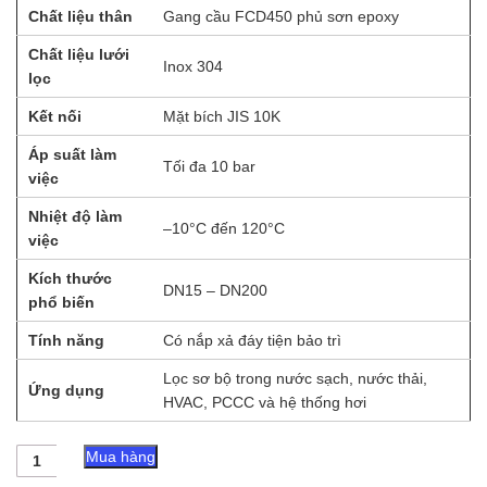
Chất liệu thân
Gang cầu FCD450 phủ sơn epoxy
Chất liệu lưới
Inox 304
lọc
Kết nối
Mặt bích JIS 10K
Áp suất làm
Tối đa 10 bar
việc
Nhiệt độ làm
–10°C đến 120°C
việc
Kích thước
DN15 – DN200
phổ biến
Tính năng
Có nắp xả đáy tiện bảo trì
Lọc sơ bộ trong nước sạch, nước thải,
Ứng dụng
HVAC, PCCC và hệ thống hơi
Lọc
Mua hàng
y