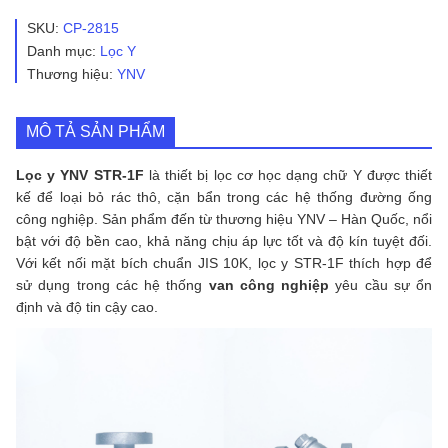
YNV
STR-
SKU:
CP-2815
1F
Danh mục:
Lọc Y
số
Thương hiệu:
YNV
lượng
MÔ TẢ SẢN PHẨM
Lọc y YNV STR-1F
là thiết bị lọc cơ học dạng chữ Y được thiết
kế để loại bỏ rác thô, cặn bẩn trong các hệ thống đường ống
công nghiệp. Sản phẩm đến từ thương hiệu YNV – Hàn Quốc, nổi
bật với độ bền cao, khả năng chịu áp lực tốt và độ kín tuyệt đối.
Với kết nối mặt bích chuẩn JIS 10K, lọc y STR-1F thích hợp để
sử dụng trong các hệ thống
van công nghiệp
yêu cầu sự ổn
định và độ tin cậy cao.