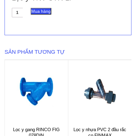
Lọc
Mua hàng
y
YNV
STR-
1F
số
lượng
SẢN PHẨM TƯƠNG TỰ
Lọc y gang RINCO FIG
Lọc y nhựa PVC 2 đầu rắc
078DIN
co FINMAX