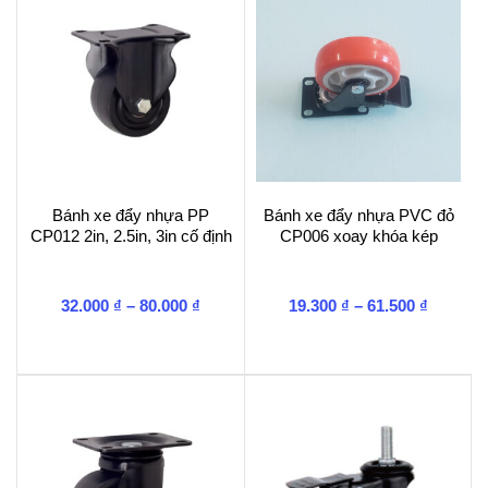
lượng
Bánh xe đẩy nhựa PP
Bánh xe đẩy nhựa PVC đỏ
CP012 2in, 2.5in, 3in cố định
CP006 xoay khóa kép
Khoảng
Khoảng
32.000
₫
–
80.000
₫
19.300
₫
–
61.500
₫
giá:
giá:
từ
từ
32.000 ₫
19.300 ₫
đến
đến
80.000 ₫
61.500 ₫