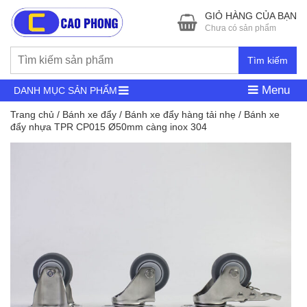
GIỎ HÀNG CỦA BẠN
Chưa có sản phẩm
Tìm kiếm
Menu
DANH MỤC SẢN PHẨM
Trang chủ
/
Bánh xe đẩy
/
Bánh xe đẩy hàng tải nhẹ
/ Bánh xe
đẩy nhựa TPR CP015 Ø50mm càng inox 304