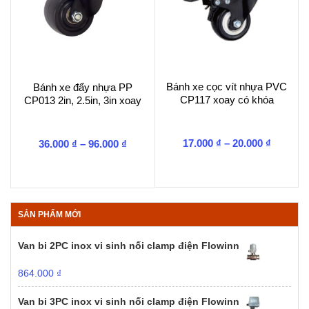
Bánh xe cọc vít nhựa PVC
Bánh xe đẩy nhựa PP
CP117 xoay có khóa
CP013 2in, 2.5in, 3in xoay
Khoảng
Khoảng
17.000
₫
–
20.000
₫
36.000
₫
–
96.000
₫
giá:
giá:
từ
từ
17.000 ₫
36.000 ₫
đến
đến
20.000 ₫
96.000 ₫
SẢN PHẨM MỚI
Van bi 2PC inox vi sinh nối clamp điện Flowinn
864.000
₫
Van bi 3PC inox vi sinh nối clamp điện Flowinn