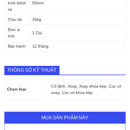
kính bánh
50mm
xe
Chịu tải
35kg
Đơn vị
1 Cái
tính
Bảo hành
12 tháng
THÔNG SỐ KỸ THUẬT
Cố định, Xoay, Xoay khóa kép, Cọc vít
Chọn loại
xoay, Cọc vít khóa kép
MUA SẢN PHẨM NÀY