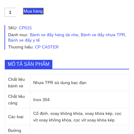
Bánh
Mua hàng
xe
đẩy
nhựa
SKU:
CP015
TPR
Danh mục:
Bánh xe đẩy hàng tải nhẹ
,
Bánh xe đẩy nhựa TPR
,
CP015
Bánh xe đẩy y tế
Ø50mm
Thương hiệu:
CP CASTER
càng
inox
304
số
MÔ TẢ SẢN PHẨM
lượng
Chất liệu
Nhựa TPR sử dụng bạc đạn
bánh xe
Chất liệu
Inox 304
càng
Cố định, xoay không khóa, xoay khóa kép, cọc
Các loại
vít xoay không khóa, cọc vít xoay khóa kép
Đường