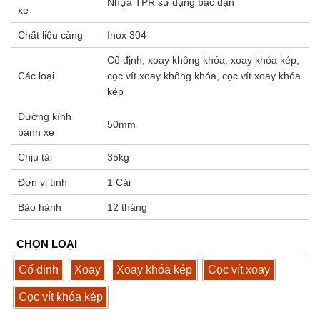
Nhựa TPR sử dụng bạc đạn
xe
Chất liệu càng
Inox 304
Cố định, xoay không khóa, xoay khóa kép,
Các loại
cọc vít xoay không khóa, cọc vít xoay khóa
kép
Đường kính
50mm
bánh xe
Chịu tải
35kg
Đơn vị tính
1 Cái
Bảo hành
12 tháng
CHỌN LOẠI
Cố định
Xoay
Xoay khóa kép
Cọc vít xoay
Cọc vít khóa kép