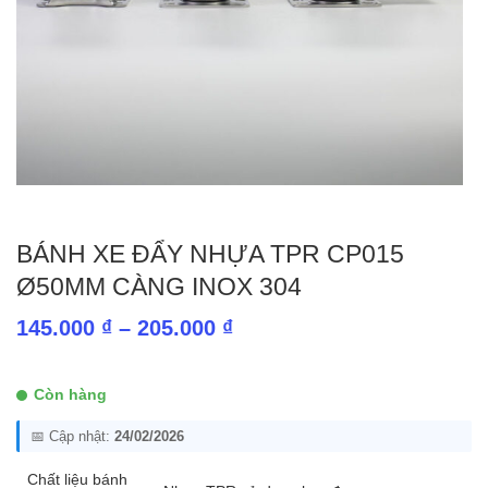
BÁNH XE ĐẨY NHỰA TPR CP015
Ø50MM CÀNG INOX 304
Khoảng
145.000
₫
–
205.000
₫
giá:
từ
Còn hàng
145.000 ₫
📅 Cập nhật:
24/02/2026
đến
205.000 ₫
Chất liệu bánh