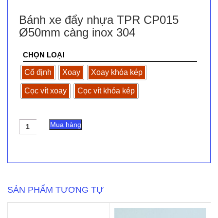
Bánh xe đẩy nhựa TPR CP015
Ø50mm càng inox 304
CHỌN LOẠI
Cố định
Xoay
Xoay khóa kép
Cọc vít xoay
Cọc vít khóa kép
Bánh
Mua hàng
xe
đẩy
nhựa
TPR
CP015
Ø50mm
càng
SẢN PHẨM TƯƠNG TỰ
inox
304
số