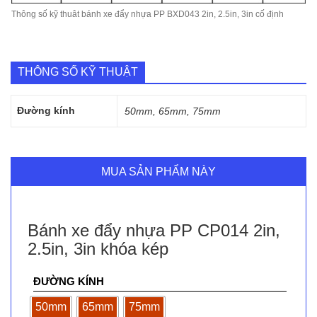
Thông số kỹ thuât bánh xe đẩy nhựa PP BXD043 2in, 2.5in, 3in cố định
THÔNG SỐ KỸ THUẬT
Đường kính
50mm, 65mm, 75mm
MUA SẢN PHẨM NÀY
Bánh xe đẩy nhựa PP CP014 2in,
2.5in, 3in khóa kép
ĐƯỜNG KÍNH
50mm
65mm
75mm