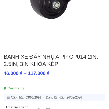
BÁNH XE ĐẨY NHỰA PP CP014 2IN,
2.5IN, 3IN KHÓA KÉP
Khoảng
46.000
₫
–
117.000
₫
giá:
từ
Còn hàng
46.000 ₫
📅 Cập nhật:
03/03/2026
· Đăng lần đầu: 24/02/2026
đến
117.000 ₫
Chất liệu bánh