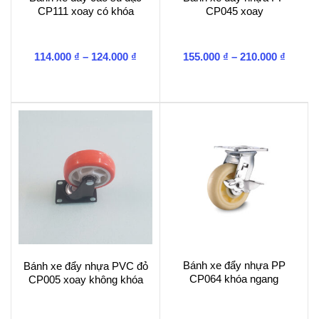
CP111 xoay có khóa
CP045 xoay
Khoảng
Khoản
114.000
₫
–
124.000
₫
155.000
₫
–
210.000
₫
giá:
giá:
từ
từ
114.000 ₫
155.00
đến
đến
124.000 ₫
210.00
Bánh xe đẩy nhựa PP
Bánh xe đẩy nhựa PVC đỏ
CP064 khóa ngang
CP005 xoay không khóa