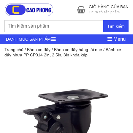
GIỎ HÀNG CỦA BẠN
Chưa có sản phẩm
Tìm kiếm
Menu
DANH MỤC SẢN PHẨM
Trang chủ
/
Bánh xe đẩy
/
Bánh xe đẩy hàng tải nhẹ
/ Bánh xe
đẩy nhựa PP CP014 2in, 2.5in, 3in khóa kép