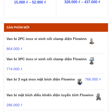
Khoản
Khoảng
328.000
₫
–
437.000
₫
15.000
₫
–
52.900
₫
giá:
giá:
từ
từ
328.00
15.000 ₫
đến
đến
437.00
52.900 ₫
SẢN PHẨM MỚI
Van bi 2PC inox vi sinh nối clamp điện Flowinn
864.000
₫
Van bi 3PC inox vi sinh nối clamp điện Flowinn
774.000
₫
Van bi 3 ngả inox mặt bích điện Flowinn
766.000
₫
Van bi mặt bích điều khiển điện tuyến tính Flowinn
286.000
₫