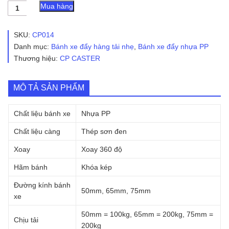
Bánh
Mua hàng
xe
đẩy
nhựa
SKU:
CP014
PP
Danh mục:
Bánh xe đẩy hàng tải nhẹ
,
Bánh xe đẩy nhựa PP
CP014
Thương hiệu:
CP CASTER
2in,
2.5in,
3in
khóa
MÔ TẢ SẢN PHẨM
kép
số
Chất liệu bánh xe
Nhựa PP
lượng
Chất liệu càng
Thép sơn đen
Xoay
Xoay 360 độ
Hãm bánh
Khóa kép
Đường kính bánh
50mm, 65mm, 75mm
xe
50mm = 100kg, 65mm = 200kg, 75mm =
Chịu tải
200kg