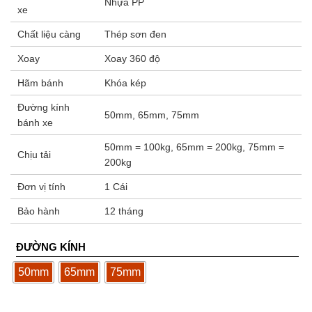
Nhựa PP
xe
Chất liệu càng
Thép sơn đen
Xoay
Xoay 360 độ
Hãm bánh
Khóa kép
Đường kính
50mm, 65mm, 75mm
bánh xe
50mm = 100kg, 65mm = 200kg, 75mm =
Chịu tải
200kg
Đơn vị tính
1 Cái
Bảo hành
12 tháng
ĐƯỜNG KÍNH
50mm
65mm
75mm