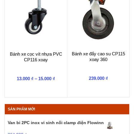
Bánh xe đẩy cao su CP115
Bánh xe cọc vít nhựa PVC
xoay 360
CP116 xoay
Khoảng
239.000
₫
13.000
₫
–
15.000
₫
giá:
từ
13.000 ₫
đến
15.000 ₫
SẢN PHẨM MỚI
Van bi 2PC inox vi sinh nối clamp điện Flowinn