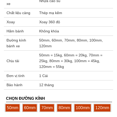
Nhựa cao su
xe
Chất liệu càng
Thép mạ kẽm
Xoay
Xoay 360 độ
Hãm bánh
Không khóa
Đường kính
50mm, 60mm, 70mm, 80mm, 100mm,
bánh xe
120mm
50mm = 15kg, 60mm = 20kg, 70mm =
Chịu tải
25kg, 80mm = 30kg, 100mm = 45kg,
120mm = 55kg
Đơn vị tính
1 Cái
Bảo hành
12 tháng
CHỌN ĐƯỜNG KÍNH
50mm
60mm
70mm
80mm
100mm
120mm