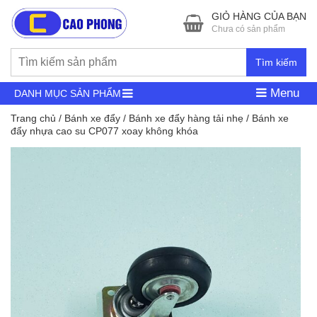
GIỎ HÀNG CỦA BẠN
Chưa có sản phẩm
Tìm kiếm
Menu
DANH MỤC SẢN PHẨM
Trang chủ
/
Bánh xe đẩy
/
Bánh xe đẩy hàng tải nhẹ
/ Bánh xe
đẩy nhựa cao su CP077 xoay không khóa