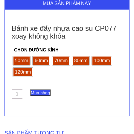
MUA SẢN PHẨM NÀY
Bánh xe đẩy nhựa cao su CP077
xoay không khóa
CHỌN ĐƯỜNG KÍNH
50mm
60mm
70mm
80mm
100mm
120mm
Bánh
Mua hàng
xe
đẩy
nhựa
cao
su
CP077
xoay
SẢN PHẨM TƯƠNG TỰ