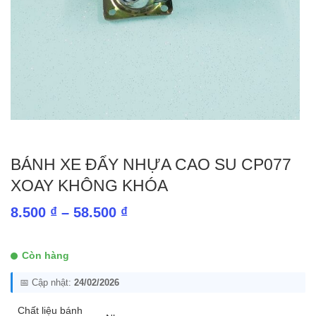
BÁNH XE ĐẨY NHỰA CAO SU CP077
XOAY KHÔNG KHÓA
Khoảng
8.500
₫
–
58.500
₫
giá:
từ
Còn hàng
8.500 ₫
📅 Cập nhật:
24/02/2026
đến
58.500 ₫
Chất liệu bánh