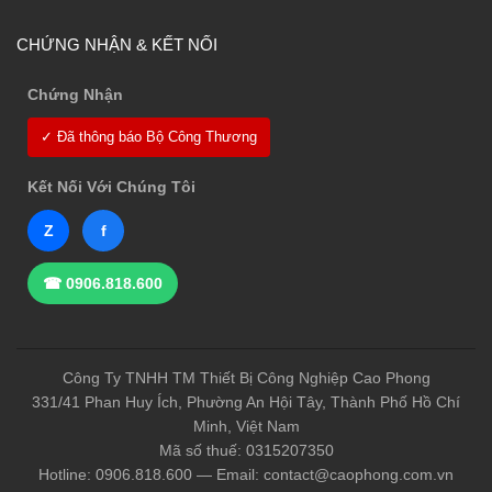
CHỨNG NHẬN & KẾT NỐI
Chứng Nhận
✓ Đã thông báo Bộ Công Thương
Kết Nối Với Chúng Tôi
Z
f
☎ 0906.818.600
Công Ty TNHH TM Thiết Bị Công Nghiệp Cao Phong
331/41 Phan Huy Ích, Phường An Hội Tây, Thành Phố Hồ Chí
Minh, Việt Nam
Mã số thuế: 0315207350
Hotline: 0906.818.600 — Email: contact@caophong.com.vn