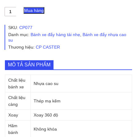
Bánh
Mua hàng
xe
đẩy
nhựa
SKU:
CP077
cao
Danh mục:
Bánh xe đẩy hàng tải nhẹ
,
Bánh xe đẩy nhựa cao
su
su
CP077
Thương hiệu:
CP CASTER
xoay
không
khóa
số
MÔ TẢ SẢN PHẨM
lượng
Chất liệu
Nhựa cao su
bánh xe
Chất liệu
Thép mạ kẽm
càng
Xoay
Xoay 360 độ
Hãm
Không khóa
bánh