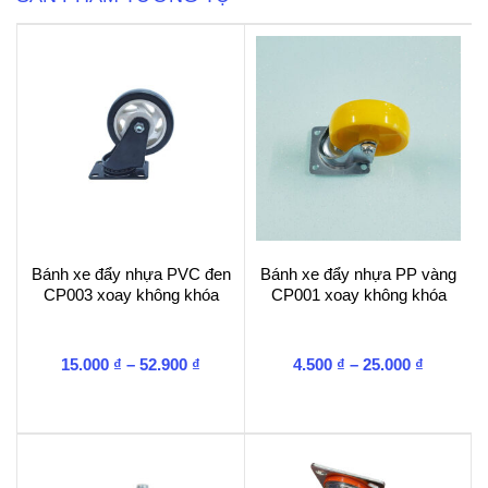
không
khóa
số
lượng
Bánh xe đẩy nhựa PVC đen
Bánh xe đẩy nhựa PP vàng
CP003 xoay không khóa
CP001 xoay không khóa
Khoảng
Khoảng
15.000
₫
–
52.900
₫
4.500
₫
–
25.000
₫
giá:
giá:
từ
từ
15.000 ₫
4.500 ₫
đến
đến
52.900 ₫
25.000 ₫