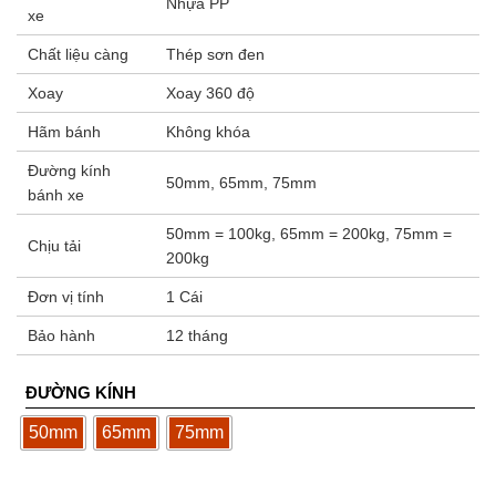
Nhựa PP
xe
Chất liệu càng
Thép sơn đen
Xoay
Xoay 360 độ
Hãm bánh
Không khóa
Đường kính
50mm, 65mm, 75mm
bánh xe
50mm = 100kg, 65mm = 200kg, 75mm =
Chịu tải
200kg
Đơn vị tính
1 Cái
Bảo hành
12 tháng
ĐƯỜNG KÍNH
50mm
65mm
75mm