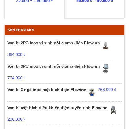
Khoảng
Khoảng
86.500
₫
–
90.500
₫
32.000
₫
–
80.000
₫
giá:
giá:
từ
từ
86.500 ₫
32.000 ₫
đến
đến
90.500 ₫
80.000 ₫
SẢN PHẨM MỚI
Van bi 2PC inox vi sinh nối clamp điện Flowinn
864.000
₫
Van bi 3PC inox vi sinh nối clamp điện Flowinn
774.000
₫
Van bi 3 ngả inox mặt bích điện Flowinn
766.000
₫
Van bi mặt bích điều khiển điện tuyến tính Flowinn
286.000
₫