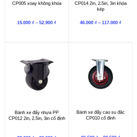
CP005 xoay không khóa
CP014 2in, 2.5in, 3in khóa
kép
Khoảng
Khoản
15.000
₫
–
52.900
₫
46.000
₫
–
117.000
₫
giá:
giá:
từ
từ
15.000 ₫
46.000 
đến
đến
52.900 ₫
117.000
Bánh xe đẩy cao su đặc
Bánh xe đẩy nhựa PP
CP010 cố định
CP012 2in, 2.5in, 3in cố định