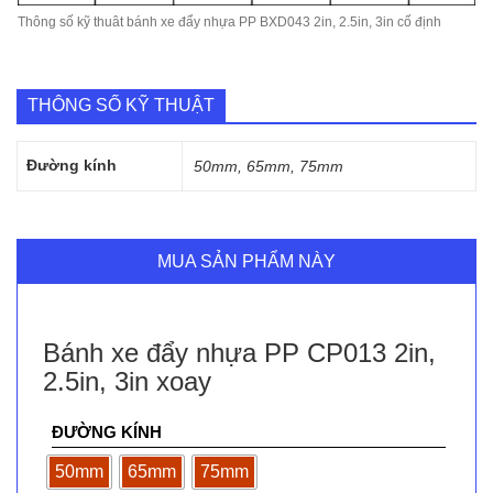
Thông số kỹ thuât bánh xe đẩy nhựa PP BXD043 2in, 2.5in, 3in cố định
THÔNG SỐ KỸ THUẬT
Đường kính
50mm, 65mm, 75mm
MUA SẢN PHẨM NÀY
Bánh xe đẩy nhựa PP CP013 2in,
2.5in, 3in xoay
ĐƯỜNG KÍNH
50mm
65mm
75mm