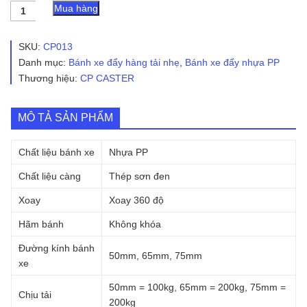
Bánh
Mua hàng
xe
đẩy
nhựa
SKU:
CP013
PP
Danh mục:
Bánh xe đẩy hàng tải nhẹ
,
Bánh xe đẩy nhựa PP
CP013
Thương hiệu:
CP CASTER
2in,
2.5in,
3in
xoay
MÔ TẢ SẢN PHẨM
số
lượng
Chất liệu bánh xe
Nhựa PP
Chất liệu càng
Thép sơn đen
Xoay
Xoay 360 độ
Hãm bánh
Không khóa
Đường kính bánh
50mm, 65mm, 75mm
xe
50mm = 100kg, 65mm = 200kg, 75mm =
Chịu tải
200kg