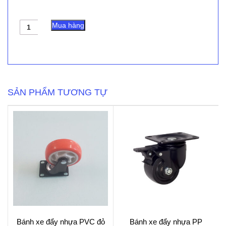
Bánh
Mua hàng
xe
đẩy
nhựa
PP
CP013
2in,
2.5in,
SẢN PHẨM TƯƠNG TỰ
3in
xoay
số
lượng
Bánh xe đẩy nhựa PVC đỏ
Bánh xe đẩy nhựa PP