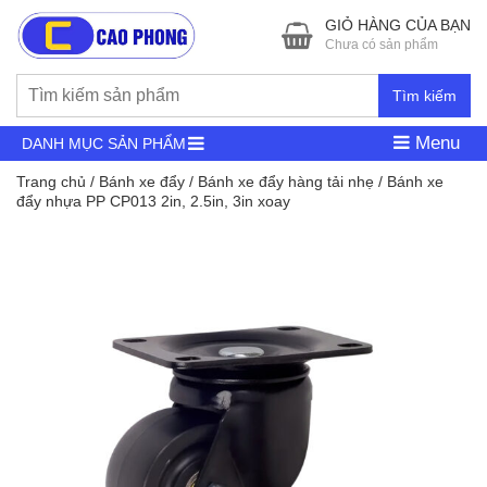
GIỎ HÀNG CỦA BẠN
Chưa có sản phẩm
Tìm kiếm
Menu
DANH MỤC SẢN PHẨM
Trang chủ
/
Bánh xe đẩy
/
Bánh xe đẩy hàng tải nhẹ
/ Bánh xe
đẩy nhựa PP CP013 2in, 2.5in, 3in xoay