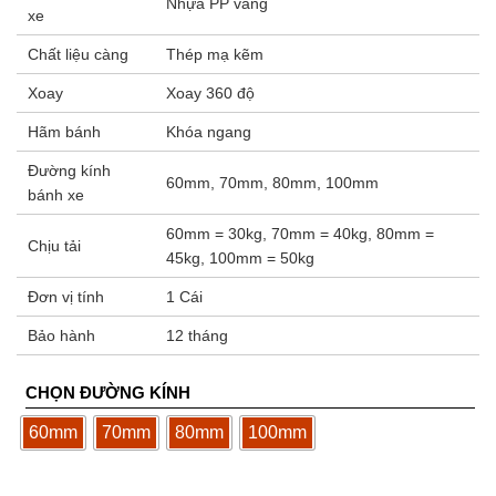
Nhựa PP vàng
xe
Chất liệu càng
Thép mạ kẽm
Xoay
Xoay 360 độ
Hãm bánh
Khóa ngang
Đường kính
60mm, 70mm, 80mm, 100mm
bánh xe
60mm = 30kg, 70mm = 40kg, 80mm =
Chịu tải
45kg, 100mm = 50kg
Đơn vị tính
1 Cái
Bảo hành
12 tháng
CHỌN ĐƯỜNG KÍNH
60mm
70mm
80mm
100mm