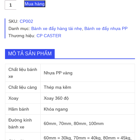
Bánh
Mua hàng
xe
đẩy
nhựa
SKU:
CP002
PP
Danh mục:
Bánh xe đẩy hàng tải nhẹ
,
Bánh xe đẩy nhựa PP
vàng
Thương hiệu:
CP CASTER
CP002
xoay
khóa
ngang
MÔ TẢ SẢN PHẨM
số
lượng
Chất liệu bánh
Nhựa PP vàng
xe
Chất liệu càng
Thép mạ kẽm
Xoay
Xoay 360 độ
Hãm bánh
Khóa ngang
Đường kính
60mm, 70mm, 80mm, 100mm
bánh xe
60mm = 30kg, 70mm = 40kg, 80mm = 45kg,