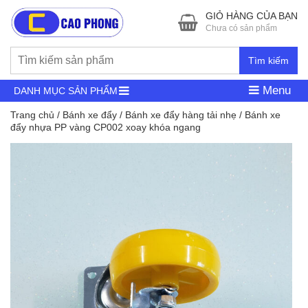
GIỎ HÀNG CỦA BẠN
Chưa có sản phẩm
Tìm kiếm
Menu
DANH MỤC SẢN PHẨM
Trang chủ
/
Bánh xe đẩy
/
Bánh xe đẩy hàng tải nhẹ
/ Bánh xe
đẩy nhựa PP vàng CP002 xoay khóa ngang