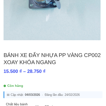
BÁNH XE ĐẨY NHỰA PP VÀNG CP002
XOAY KHÓA NGANG
Khoảng
15.500
₫
–
28.750
₫
giá:
từ
Còn hàng
15.500 ₫
📅 Cập nhật:
04/03/2026
· Đăng lần đầu: 24/02/2026
đến
28.750 ₫
Chất liệu bánh