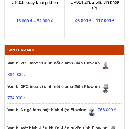
CP014 2in, 2.5in, 3in khóa
CP005 xoay không khóa
kép
Khoản
Khoảng
46.000
₫
–
117.000
₫
15.000
₫
–
52.900
₫
giá:
giá:
từ
từ
46.000 
15.000 ₫
đến
đến
117.000
52.900 ₫
SẢN PHẨM MỚI
Van bi 2PC inox vi sinh nối clamp điện Flowinn
864.000
₫
Van bi 3PC inox vi sinh nối clamp điện Flowinn
774.000
₫
Van bi 3 ngả inox mặt bích điện Flowinn
766.000
₫
Van bi mặt bích điều khiển điện tuyến tính Flowinn