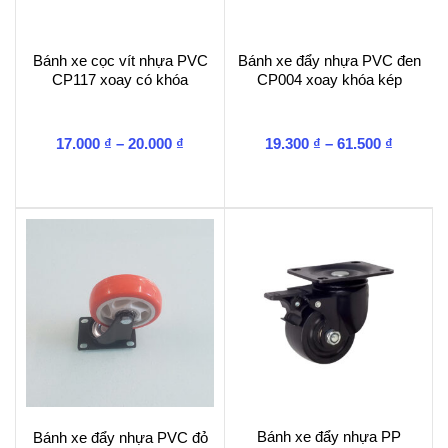
Bánh xe cọc vít nhựa PVC
Bánh xe đẩy nhựa PVC đen
CP117 xoay có khóa
CP004 xoay khóa kép
Khoảng
Khoảng
17.000
₫
–
20.000
₫
19.300
₫
–
61.500
₫
giá:
giá:
từ
từ
17.000 ₫
19.300 ₫
đến
đến
20.000 ₫
61.500 ₫
Bánh xe đẩy nhựa PP
Bánh xe đẩy nhựa PVC đỏ