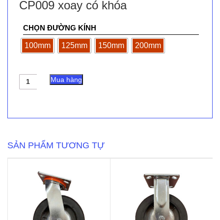
CP009 xoay có khóa
CHỌN ĐƯỜNG KÍNH
100mm
125mm
150mm
200mm
Bánh
Mua hàng
xe
đẩy
nhựa
cao
su
đặc
CP009
SẢN PHẨM TƯƠNG TỰ
xoay
có
khóa
số
lượng