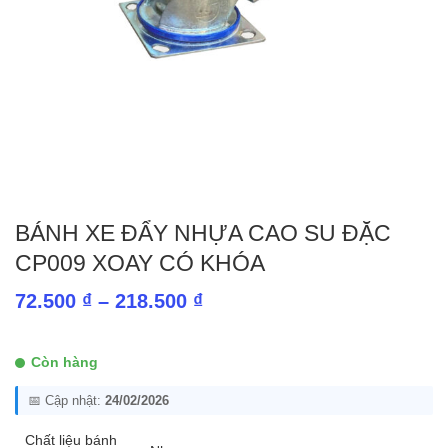
BÁNH XE ĐẨY NHỰA CAO SU ĐẶC
CP009 XOAY CÓ KHÓA
Khoảng
72.500
₫
–
218.500
₫
giá:
từ
Còn hàng
72.500 ₫
📅 Cập nhật:
24/02/2026
đến
218.500 ₫
Chất liệu bánh