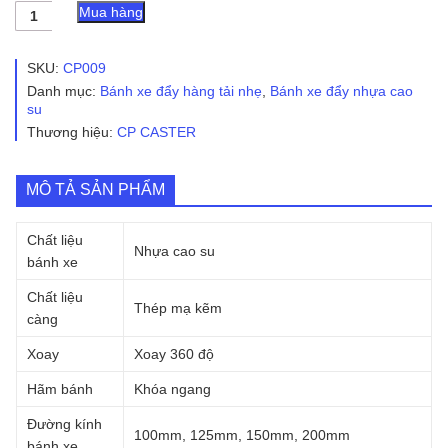
Bánh
Mua hàng
xe
đẩy
nhựa
SKU:
CP009
cao
Danh mục:
Bánh xe đẩy hàng tải nhẹ
,
Bánh xe đẩy nhựa cao
su
su
đặc
Thương hiệu:
CP CASTER
CP009
xoay
có
khóa
MÔ TẢ SẢN PHẨM
số
lượng
Chất liệu
Nhựa cao su
bánh xe
Chất liệu
Thép mạ kẽm
càng
Xoay
Xoay 360 độ
Hãm bánh
Khóa ngang
Đường kính
100mm, 125mm, 150mm, 200mm
bánh xe