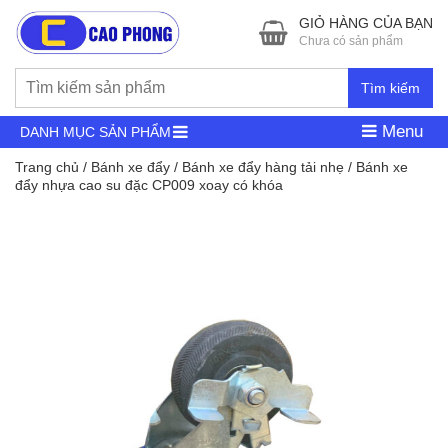
GIỎ HÀNG CỦA BẠN
Chưa có sản phẩm
Tìm kiếm
Menu
DANH MỤC SẢN PHẨM
Trang chủ
/
Bánh xe đẩy
/
Bánh xe đẩy hàng tải nhẹ
/ Bánh xe
đẩy nhựa cao su đặc CP009 xoay có khóa