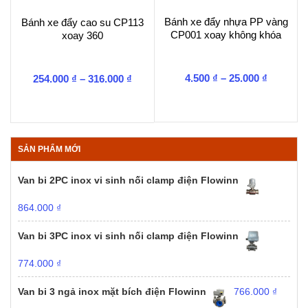
Bánh xe đẩy nhựa PP vàng
Bánh xe đẩy cao su CP113
CP001 xoay không khóa
xoay 360
Khoảng
Khoảng
4.500
₫
–
25.000
₫
254.000
₫
–
316.000
₫
giá:
giá:
từ
từ
4.500 ₫
254.000 ₫
đến
đến
25.000 ₫
316.000 ₫
SẢN PHẨM MỚI
Van bi 2PC inox vi sinh nối clamp điện Flowinn
864.000
₫
Van bi 3PC inox vi sinh nối clamp điện Flowinn
774.000
₫
Van bi 3 ngả inox mặt bích điện Flowinn
766.000
₫