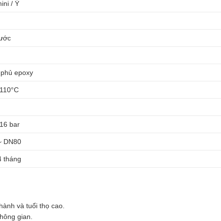
ini / Ý
ước
phủ epoxy
 110°C
n
 16 bar
~ DN80
4 tháng
ành và tuổi thọ cao.
không gian.