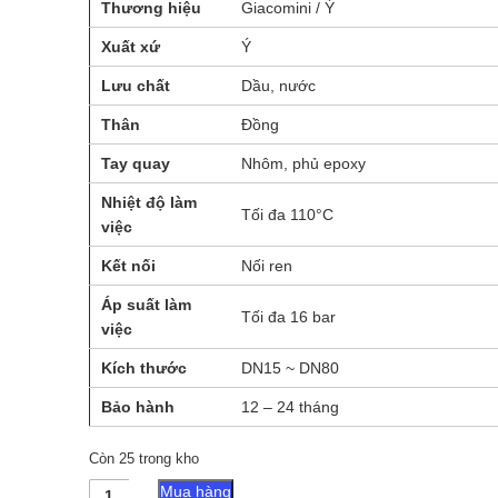
Thương hiệu
Giacomini / Ý
Xuất xứ
Ý
Lưu chất
Dầu, nước
Thân
Đồng
Tay quay
Nhôm, phủ epoxy
Nhiệt độ làm
Tối đa 110°C
việc
Kết nối
Nối ren
Áp suất làm
Tối đa 16 bar
việc
Kích thước
DN15 ~ DN80
Bảo hành
12 – 24 tháng
Còn 25 trong kho
Van
Mua hàng