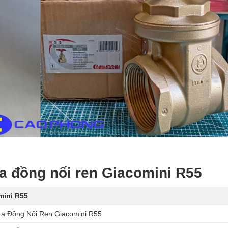
a đồng nối ren Giacomini R55
mini R55
a Đồng Nối Ren Giacomini R55