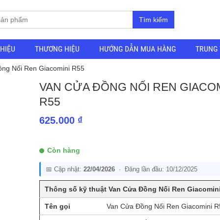
Tìm kiếm
THIỆU
THƯƠNG HIỆU
HƯỚNG DẪN MUA HÀNG
TRUNG 
ồng Nối Ren Giacomini R55
VAN CỬA ĐỒNG NỐI REN GIACOM
R55
625.000
₫
Còn hàng
📅 Cập nhật:
22/04/2026
· Đăng lần đầu: 10/12/2025
Thông số kỹ thuật Van Cửa Đồng Nối Ren Giacomin
Tên gọi
Van Cửa Đồng Nối Ren Giacomini R