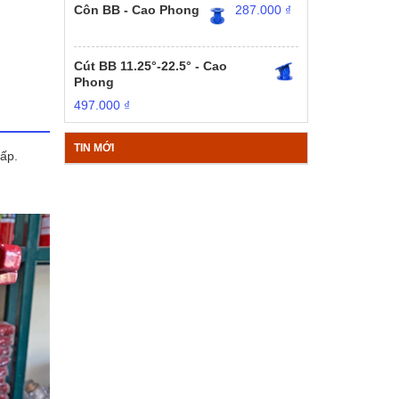
Côn BB - Cao Phong
287.000
₫
Cút BB 11.25°-22.5° - Cao
Phong
497.000
₫
TIN MỚI
ấp.