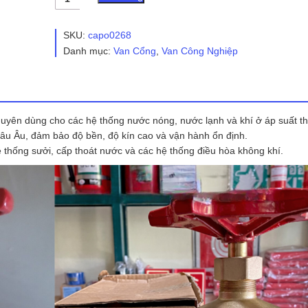
Cửa
Đồng
Nối
SKU:
capo0268
Ren
Danh mục:
Van Cổng
,
Van Công Nghiệp
Giacomini
R55
số
lượng
yên dùng cho các hệ thống nước nóng, nước lạnh và khí ở áp suất th
hâu Âu, đảm bảo độ bền, độ kín cao và vận hành ổn định.
ệ thống sưởi, cấp thoát nước và các hệ thống điều hòa không khí.