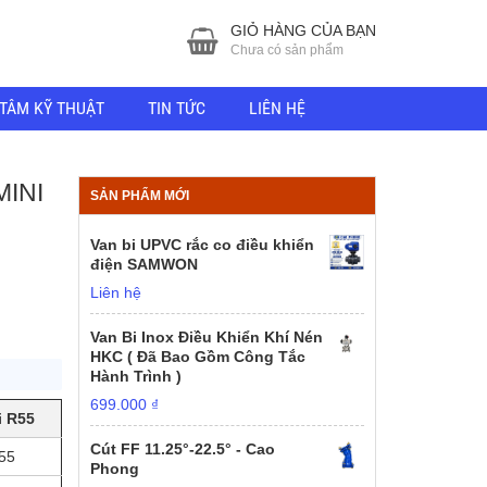
GIỎ HÀNG CỦA BẠN
Chưa có sản phẩm
TÂM KỸ THUẬT
TIN TỨC
LIÊN HỆ
INI
SẢN PHẨM MỚI
Van bi UPVC rắc co điều khiển
điện SAMWON
Liên hệ
Van Bi Inox Điều Khiển Khí Nén
HKC ( Đã Bao Gồm Công Tắc
Hành Trình )
699.000
₫
i R55
Cút FF 11.25°-22.5° - Cao
55
Phong