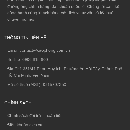
đơn vị uy tín chuyên cung cấp van công nghiệp và phụ kiện
đường ống chính hãng, đạt chuẩn quốc tế. Chúng tôi cam kết
đồng hành cùng khách hàng với dịch vụ tư vấn và kỹ thuật
chuyên nghiệp.
THÔNG TIN LIÊN HỆ
Email:
contact@caophong.com.vn
Hotline:
0906.818.600
Địa Chỉ:
331/41 Phan Huy Ích, Phường An Hội Tây, Thành Phố
Hồ Chí Minh, Việt Nam
Mã số thuế (MST): 0315207350
CHÍNH SÁCH
Chính sách đổi trả – hoàn tiền
Điều khoản dịch vụ