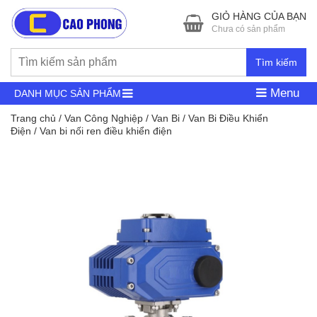
GIỎ HÀNG CỦA BẠN
Chưa có sản phẩm
Tìm kiếm
Menu
DANH MỤC SẢN PHẨM
Trang chủ
/
Van Công Nghiệp
/
Van Bi
/
Van Bi Điều Khiển
Điện
/ Van bi nối ren điều khiển điện