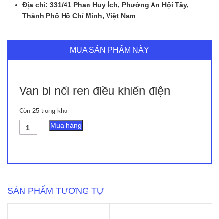
Địa chỉ: 331/41 Phan Huy Ích, Phường An Hội Tây,
Thành Phố Hồ Chí Minh, Việt Nam
MUA SẢN PHẨM NÀY
Van bi nối ren điều khiển điện
Còn 25 trong kho
Van
Mua hàng
bi
nối
ren
điều
khiển
điện
số
SẢN PHẨM TƯƠNG TỰ
lượng