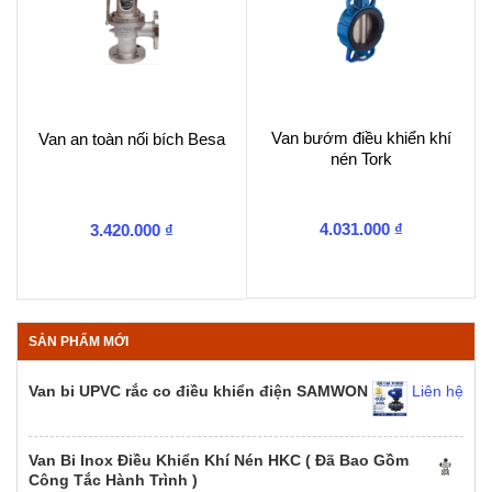
Van bướm điều khiển khí
Van an toàn nối bích Besa
nén Tork
4.031.000
₫
3.420.000
₫
SẢN PHẨM MỚI
Van bi UPVC rắc co điều khiển điện SAMWON
Liên hệ
Van Bi Inox Điều Khiển Khí Nén HKC ( Đã Bao Gồm
Công Tắc Hành Trình )