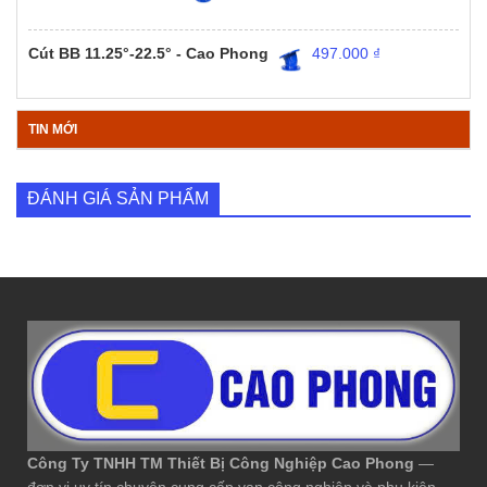
Cút BB 11.25°-22.5° - Cao Phong
497.000
₫
TIN MỚI
ĐÁNH GIÁ SẢN PHẨM
Công Ty TNHH TM Thiết Bị Công Nghiệp Cao Phong
—