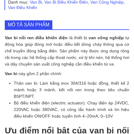
Danh mục:
Van Bi
,
Van Bi Điều Khiển Điện
,
Van Công Nghiệp
,
khiển
Van Điều Khiển
điện
số
lượng
MÔ TẢ SẢN PHẨM
Van bi nối ren điều khiển điện
là thiết bị
van công nghiệp
tự
động hóa giúp đóng mở hoặc điều tiết dòng chảy thông qua cơ
chế truyền động bằng điện. Sản phẩm này được ứng dụng rộng
rãi trong các hệ thống cấp thoát nước, xử lý khí nén, hệ thống hơi
và dây chuyền sản xuất công nghiệp cần điều khiển từ xa.
Van bi
này gồm 2 phần chính:
Thân van bi: Làm bằng inox 304/316 hoặc đồng, thiết kế 2
mảnh hoặc 3 mảnh, kết nối ren trong theo tiêu chuẩn
BSPT/NPT.
Bộ điều khiển điện (electric actuator): Chạy điện áp 24VDC,
220VAC hoặc 380VAC, có công tắc hành trình và tín hiệu
điều khiển ON/OFF hoặc tuyến tính 4–20mA, 0–10V.
Ưu điểm nổi bật của van bi nối