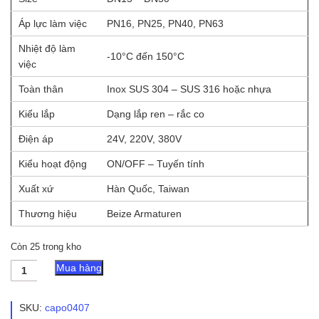
Áp lực làm việc
PN16, PN25, PN40, PN63
Nhiệt độ làm
-10°C đến 150°C
việc
Toàn thân
Inox SUS 304 – SUS 316 hoặc nhựa
Kiểu lắp
Dạng lắp ren – rắc co
Điện áp
24V, 220V, 380V
Kiểu hoạt động
ON/OFF – Tuyến tính
Xuất xứ
Hàn Quốc, Taiwan
Thương hiệu
Beize Armaturen
Còn 25 trong kho
Van
Mua hàng
bi
nối
ren
SKU:
capo0407
điều