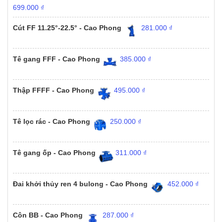
699.000
₫
Cút FF 11.25°-22.5° - Cao Phong
281.000
₫
Tê gang FFF - Cao Phong
385.000
₫
Thập FFFF - Cao Phong
495.000
₫
Tê lọc rác - Cao Phong
250.000
₫
Tê gang ốp - Cao Phong
311.000
₫
Đai khởi thủy ren 4 bulong - Cao Phong
452.000
₫
Côn BB - Cao Phong
287.000
₫