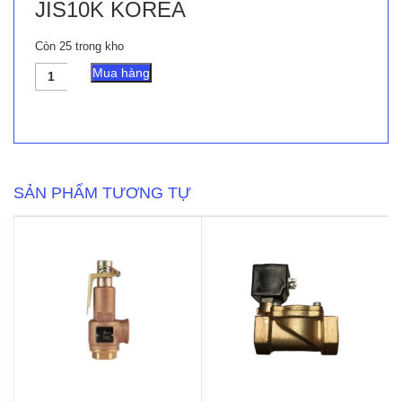
JIS10K KOREA
Còn 25 trong kho
Van
Mua hàng
Cổng
Gang
YDK
Ty
Nổi
JIS10K
KOREA
SẢN PHẨM TƯƠNG TỰ
số
lượng