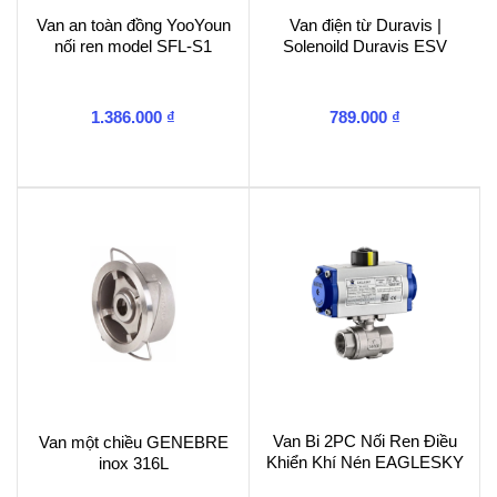
Van an toàn đồng YooYoun
Van điện từ Duravis |
nối ren model SFL-S1
Solenoild Duravis ESV
1.386.000
₫
789.000
₫
Van Bi 2PC Nối Ren Điều
Van một chiều GENEBRE
Khiển Khí Nén EAGLESKY
inox 316L