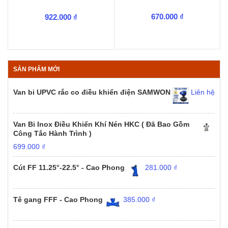
670.000
₫
922.000
₫
SẢN PHẨM MỚI
Van bi UPVC rắc co điều khiển điện SAMWON
Liên hệ
Van Bi Inox Điều Khiển Khí Nén HKC ( Đã Bao Gồm
Công Tắc Hành Trình )
699.000
₫
Cút FF 11.25°-22.5° - Cao Phong
281.000
₫
Tê gang FFF - Cao Phong
385.000
₫