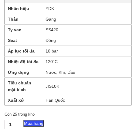
Nhãn hiệu
YDK
Thân
Gang
Ty van
SS420
Seat
Đồng
Áp lực tối đa
10 bar
Nhiệt độ tối đa
120°C
Ứng dụng
Nước, Khí, Dầu
Tiêu chuẩn
JIS10K
mặt bích
Xuất xứ
Hàn Quốc
Còn 25 trong kho
Van
Mua hàng
Cổng
Gang