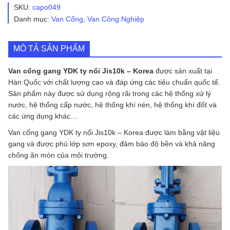
YDK
SKU:
capo049
Ty
Danh mục:
Van Cổng
,
Van Công Nghiệp
Nổi
JIS10K
KOREA
MÔ TẢ SẢN PHẨM
số
lượng
Van cổng gang YDK ty nổi Jis10k – Korea
được sản xuất tại
Hàn Quốc với chất lượng cao và đáp ứng các tiêu chuẩn quốc tế.
Sản phẩm này được sử dụng rộng rãi trong các hệ thống xử lý
nước, hệ thống cấp nước, hệ thống khí nén, hệ thống khí đốt và
các ứng dụng khác…
Van cổng gang YDK ty nổi Jis10k – Korea được làm bằng vật liệu
gang và được phủ lớp sơn epoxy, đảm bảo độ bền và khả năng
chống ăn mòn của môi trường.