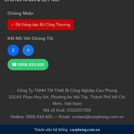
Chứng Nhận
✓ Đã thông báo Bộ Công Thương
Kết Nối Với Chúng Tôi
Z
f
☎ 0906.818.600
Công Ty TNHH TM Thiết Bị Công Nghiệp Cao Phong
331/41 Phan Huy Ích, Phường An Hội Tây, Thành Phố Hồ Chí
Minh, Việt Nam
Mã số thuế: 0315207350
Hotline: 0906.818.600 — Email: contact@caophong.com.vn
Thành viên hệ thống
caophong.com.vn