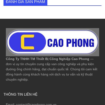
ĐÁNH GIÁ SẢN PHẨM
Công Ty TNHH TM Thiết Bị Công Nghiệp Cao Phong
—
đơn vị uy tín chuyên cung cấp van công nghiệp và phụ kiện
đường ống chính hãng, đạt chuẩn quốc tế. Chúng tôi cam kết
đồng hành cùng khách hàng với dịch vụ tư vấn và kỹ thuật
chuyên nghiệp.
THÔNG TIN LIÊN HỆ
Email:
contact@caophong.com.vn