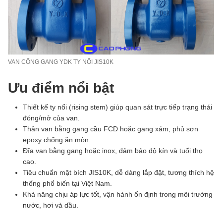
VAN CỔNG GANG YDK TY NỔI JIS10K
Ưu điểm nổi bật
Thiết kế ty nổi (rising stem) giúp quan sát trực tiếp trạng thái
đóng/mở của van.
Thân van bằng gang cầu FCD hoặc gang xám, phủ sơn
epoxy chống ăn mòn.
Đĩa van bằng gang hoặc inox, đảm bảo độ kín và tuổi thọ
cao.
Tiêu chuẩn mặt bích JIS10K, dễ dàng lắp đặt, tương thích hệ
thống phổ biến tại Việt Nam.
Khả năng chịu áp lực tốt, vận hành ổn định trong môi trường
nước, hơi và dầu.