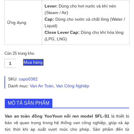
Lever:
Dùng cho hơi nước và khí nén
(Steam / Air)
Cap:
Dùng cho nước và chất lỏng (Water /
Ứng dụng
Liquid)
Close Lever Cap:
Dùng cho khí hóa lỏng
(LPG, LNG)
Còn 25 trong kho
Van
Mua hàng
an
toàn
đồng
SKU:
capo0382
YooYoun
Danh mục:
Van An Toàn
,
Van Công Nghiệp
nối
ren
model
MÔ TẢ SẢN PHẨM
SFL-
S1
số
Van an toàn đồng YooYoun nối ren model SFL-S1
là thiết bị
lượng
bảo vệ quan trọng trong hệ thống van công nghiệp, giúp xả áp
tức thời khi áp suất vượt mức cho phép. Sản phẩm đến từ