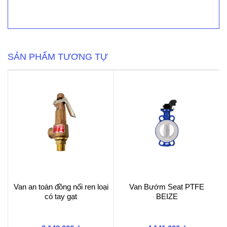
toàn
đồng
YooYoun
nối
ren
model
SẢN PHẨM TƯƠNG TỰ
SFL-
S1
số
lượng
Van an toàn đồng nối ren loại
Van Bướm Seat PTFE
có tay gạt
BEIZE