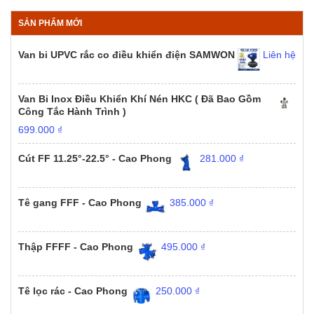
SẢN PHẨM MỚI
Van bi UPVC rắc co điều khiển điện SAMWON
Liên hệ
Van Bi Inox Điều Khiển Khí Nén HKC ( Đã Bao Gồm
Công Tắc Hành Trình )
699.000
₫
Cút FF 11.25°-22.5° - Cao Phong
281.000
₫
Tê gang FFF - Cao Phong
385.000
₫
Thập FFFF - Cao Phong
495.000
₫
Tê lọc rác - Cao Phong
250.000
₫