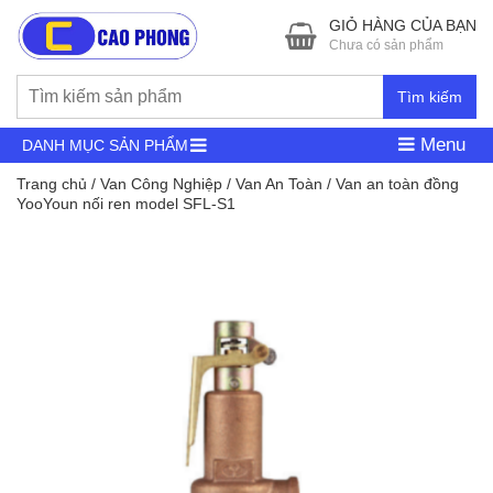
GIỎ HÀNG CỦA BẠN
Chưa có sản phẩm
Tìm kiếm
Menu
DANH MỤC SẢN PHẨM
Trang chủ
/
Van Công Nghiệp
/
Van An Toàn
/ Van an toàn đồng
YooYoun nối ren model SFL-S1