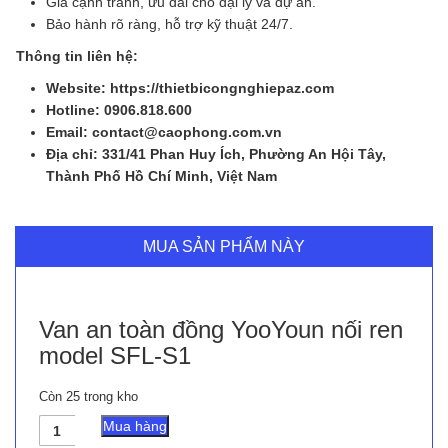
Giá cạnh tranh, ưu đãi cho đại lý và dự án.
Bảo hành rõ ràng, hỗ trợ kỹ thuật 24/7.
Thông tin liên hệ:
Website: https://thietbicongnghiepaz.com
Hotline: 0906.818.600
Email: contact@caophong.com.vn
Địa chỉ: 331/41 Phan Huy Ích, Phường An Hội Tây,
Thành Phố Hồ Chí Minh, Việt Nam
MUA SẢN PHẨM NÀY
Van an toàn đồng YooYoun nối ren
model SFL-S1
Còn 25 trong kho
Van
Mua hàng
an