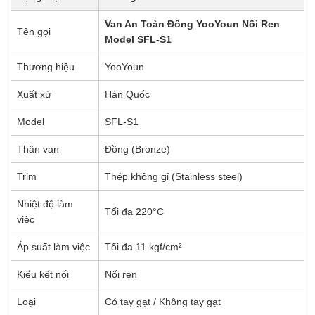
Van An Toàn Đồng YooYoun Nối Ren
Tên gọi
Model SFL-S1
Thương hiệu
YooYoun
Xuất xứ
Hàn Quốc
Model
SFL-S1
Thân van
Đồng (Bronze)
Trim
Thép không gỉ (Stainless steel)
Nhiệt độ làm
Tối đa 220°C
việc
Áp suất làm việc
Tối đa 11 kgf/cm²
Kiểu kết nối
Nối ren
Loại
Có tay gạt / Không tay gạt