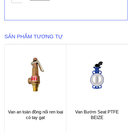
cổng
ty
chìm
nắp
chụp
GVCX
-
SẢN PHẨM TƯƠNG TỰ
Shinyi
số
lượng
Van an toàn đồng nối ren loại
Van Bướm Seat PTFE
có tay gạt
BEIZE