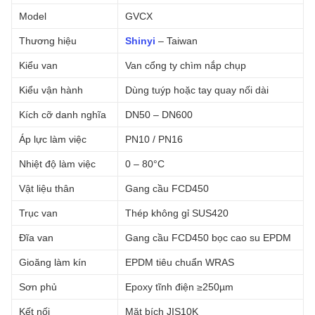
Model
GVCX
Thương hiệu
Shinyi
– Taiwan
Kiểu van
Van cổng ty chìm nắp chụp
Kiểu vận hành
Dùng tuýp hoặc tay quay nối dài
Kích cỡ danh nghĩa
DN50 – DN600
Áp lực làm việc
PN10 / PN16
Nhiệt độ làm việc
0 – 80°C
Vật liệu thân
Gang cầu FCD450
Trục van
Thép không gỉ SUS420
Đĩa van
Gang cầu FCD450 bọc cao su EPDM
Gioăng làm kín
EPDM tiêu chuẩn WRAS
Sơn phủ
Epoxy tĩnh điện ≥250µm
Kết nối
Mặt bích JIS10K