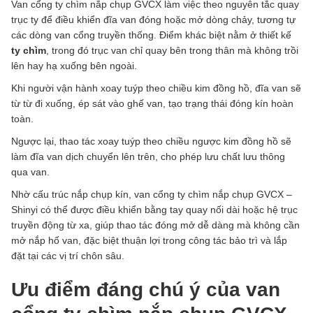
Van cổng ty chìm nắp chụp GVCX làm việc theo nguyên tắc quay
trục ty để điều khiển đĩa van đóng hoặc mở dòng chảy, tương tự
các dòng van cổng truyền thống. Điểm khác biệt nằm ở thiết kế
ty chìm
, trong đó trục van chỉ quay bên trong thân mà không trồi
lên hay hạ xuống bên ngoài.
Khi người vận hành xoay tuýp theo chiều kim đồng hồ, đĩa van sẽ
từ từ đi xuống, ép sát vào ghế van, tạo trạng thái đóng kín hoàn
toàn.
Ngược lại, thao tác xoay tuýp theo chiều ngược kim đồng hồ sẽ
làm đĩa van dịch chuyển lên trên, cho phép lưu chất lưu thông
qua van.
Nhờ cấu trúc nắp chụp kín, van cổng ty chìm nắp chụp GVCX –
Shinyi có thể được điều khiển bằng tay quay nối dài hoặc hệ trục
truyền động từ xa, giúp thao tác đóng mở dễ dàng mà không cần
mở nắp hố van, đặc biệt thuận lợi trong công tác bảo trì và lắp
đặt tại các vị trí chôn sâu.
Ưu điểm đáng chú ý của van