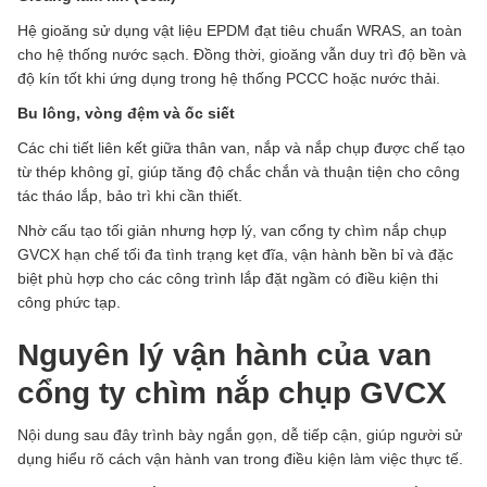
Hệ gioăng sử dụng vật liệu EPDM đạt tiêu chuẩn WRAS, an toàn
cho hệ thống nước sạch. Đồng thời, gioăng vẫn duy trì độ bền và
độ kín tốt khi ứng dụng trong hệ thống PCCC hoặc nước thải.
Bu lông, vòng đệm và ốc siết
Các chi tiết liên kết giữa thân van, nắp và nắp chụp được chế tạo
từ thép không gỉ, giúp tăng độ chắc chắn và thuận tiện cho công
tác tháo lắp, bảo trì khi cần thiết.
Nhờ cấu tạo tối giản nhưng hợp lý, van cổng ty chìm nắp chụp
GVCX hạn chế tối đa tình trạng kẹt đĩa, vận hành bền bỉ và đặc
biệt phù hợp cho các công trình lắp đặt ngầm có điều kiện thi
công phức tạp.
Nguyên lý vận hành của van
cổng ty chìm nắp chụp GVCX
Nội dung sau đây trình bày ngắn gọn, dễ tiếp cận, giúp người sử
dụng hiểu rõ cách vận hành van trong điều kiện làm việc thực tế.