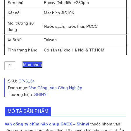
Sơn phủ
Epoxy tĩnh điện ≥250µm
Kết nối
Mặt bích JIS10K
Môi trường sử
Nước sạch, nước thải, PCCC
dụng
Xuất xứ
Taiwan
Tình trạng hàng
Có sẵn tại kho Hà Nội & TP.HCM
Van
Mua hàng
cổng
ty
chìm
SKU:
CP-6134
nắp
Danh mục:
Van Cổng
,
Van Công Nghiệp
chụp
Thương hiệu:
SHINYI
GVCX
-
Shinyi
số
MÔ TẢ SẢN PHẨM
lượng
Van cổng ty chìm nắp chụp GVCX – Shinyi
thuộc nhóm van
cổng non-rising stem, được thiết kế chuyên biệt cho các vị trí lắp