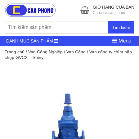
GIỎ HÀNG CỦA BẠN
Chưa có sản phẩm
Tìm kiếm
Menu
DANH MỤC SẢN PHẨM
Trang chủ
/
Van Công Nghiệp
/
Van Cổng
/ Van cổng ty chìm nắp
chụp GVCX – Shinyi