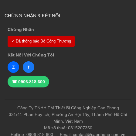
CHỨNG NHẬN & KẾT NỐI
Chứng Nhận
✓ Đã thông báo Bộ Công Thương
Kết Nối Với Chúng Tôi
Z
f
☎ 0906.818.600
Công Ty TNHH TM Thiết Bị Công Nghiệp Cao Phong
331/41 Phan Huy Ích, Phường An Hội Tây, Thành Phố Hồ Chí
Minh, Việt Nam
Mã số thuế: 0315207350
Hotline: 0906.818.600 — Email: contact@caophong.com.vn