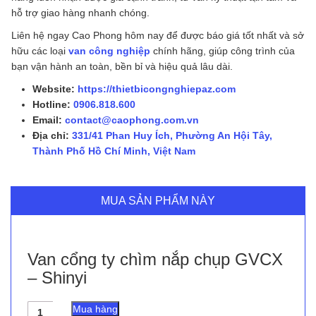
hỗ trợ giao hàng nhanh chóng.
Liên hệ ngay Cao Phong hôm nay để được báo giá tốt nhất và sở
hữu các loại
van công nghiệp
chính hãng, giúp công trình của
bạn vận hành an toàn, bền bỉ và hiệu quả lâu dài.
Website:
https://thietbicongnghiepaz.com
Hotline:
0906.818.600
Email:
contact@caophong.com.vn
Địa chỉ:
331/41 Phan Huy Ích, Phường An Hội Tây,
Thành Phố Hồ Chí Minh, Việt Nam
MUA SẢN PHẨM NÀY
Van cổng ty chìm nắp chụp GVCX
– Shinyi
Van
Mua hàng