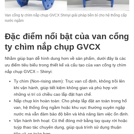
Van cổng ty chìm nắp chụp GVCX Shinyi giải pháp bền bỉ cho hệ thống cấp
nước ngầm
Đặc điểm nổi bật của van cổng
ty chìm nắp chụp GVCX
Nhằm giúp bạn dễ hình dung hơn về sản phẩm, dưới đây là các
ưu điểm tiêu biểu trong thiết kế và cấu tạo của van cổng ty chìm
nắp chụp GVCX – Shinyi:
Ty chìm (Non-rising stem): Trục van cố định, không trồi lên
khi vận hành, giúp tiết kiệm không gian và phù hợp với
những vị trí có chiều cao lắp đặt hạn chế.
Nắp chụp kín hoàn toàn: Cho phép lắp đặt an toàn trong hố
van, hệ thống ống ngầm hoặc khu vực thường xuyên ngập
nước mà vẫn đảm bảo độ bền và khả năng làm việc ổn định.
Vận hành linh hoạt: Có thể đóng mở bằng tay quay rời hoặc
tuýp thao tác chuyên dụng, giúp quá trình sử dụng thuận
tiện và an toàn hơn.