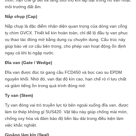
môi trường đất ẩm.
Nắp chụp (Cap)
Nắp chụp là đặc điểm nhận diện quan trọng của dòng van cổng
ty chìm GVCX. Thiết kế kín hoàn toàn, chỉ để lộ đầu ty van phục
vụ thao tác đóng mở bằng dụng cụ chuyên dụng. Cấu trúc này
giúp bảo vệ cơ cấu bên trong, cho phép van hoạt động ổn định
ngay cả khi bị ngập nước.
Đĩa van (Gate / Wedge)
Đĩa van được đúc từ gang cầu FCD450 và bọc cao su EPDM
nguyên khối. Nhờ đó, van đạt độ kín cao, hạn chế rò rỉ lưu chất
và giảm tiếng ồn trong quá trình đóng mở.
Ty van (Stem)
Ty van đóng vai trò truyền lực từ bên ngoài xuống đĩa van, được
làm từ thép không gỉ SUS420. Vật liệu này giúp chống mài mòn,
chống oxy hóa và đảm bảo độ bền lâu dài trong điều kiện làm
việc khắc nghiệt.
Gioăng làm kín (Seal)