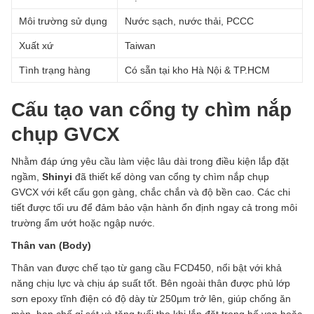
Môi trường sử dụng
Nước sạch, nước thải, PCCC
Xuất xứ
Taiwan
Tình trạng hàng
Có sẵn tại kho Hà Nội & TP.HCM
Cấu tạo van cổng ty chìm nắp
chụp GVCX
Nhằm đáp ứng yêu cầu làm việc lâu dài trong điều kiện lắp đặt
ngầm,
Shinyi
đã thiết kế dòng van cổng ty chìm nắp chụp
GVCX với kết cấu gọn gàng, chắc chắn và độ bền cao. Các chi
tiết được tối ưu để đảm bảo vận hành ổn định ngay cả trong môi
trường ẩm ướt hoặc ngập nước.
Thân van (Body)
Thân van được chế tạo từ gang cầu FCD450, nổi bật với khả
năng chịu lực và chịu áp suất tốt. Bên ngoài thân được phủ lớp
sơn epoxy tĩnh điện có độ dày từ 250µm trở lên, giúp chống ăn
mòn, hạn chế gỉ sét và tăng tuổi thọ khi lắp đặt trong hố van hoặc