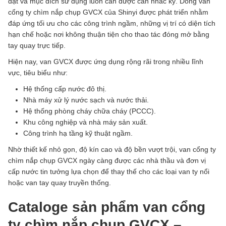
đặt và mục đích sử dụng luôn cần được cân nhắc kỹ. Dòng van
cổng ty chìm nắp chụp GVCX của
Shinyi
được phát triển nhằm
đáp ứng tối ưu cho các công trình ngầm, những vị trí có diện tích
hạn chế hoặc nơi không thuận tiện cho thao tác đóng mở bằng
tay quay trực tiếp.
Hiện nay, van GVCX được ứng dụng rộng rãi trong nhiều lĩnh
vực, tiêu biểu như:
Hệ thống cấp nước đô thị.
Nhà máy xử lý nước sạch và nước thải.
Hệ thống phòng cháy chữa cháy (PCCC).
Khu công nghiệp và nhà máy sản xuất.
Công trình hạ tầng kỹ thuật ngầm.
Nhờ thiết kế nhỏ gọn, độ kín cao và độ bền vượt trội, van cổng ty
chìm nắp chụp GVCX ngày càng được các nhà thầu và đơn vị
cấp nước tin tưởng lựa chọn để thay thế cho các loại van ty nổi
hoặc van tay quay truyền thống.
Cataloge sản phẩm van cổng
ty chìm nắp chụp GVCX –