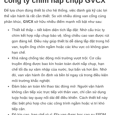
cổng ty chìm nắp chụp GVCX
Để lựa chọn đúng thiết bị cho hệ thống, việc đánh giá kỹ các lợi
thế vận hành là rất cần thiết. So với nhiều dòng van cổng cùng
phân khúc,
GVCX
sở hữu nhiều điểm mạnh nổi bật như sau:
Thiết kế thấp – tiết kiệm diện tích lắp đặt: Nhờ cấu trúc ty
chìm kết hợp nắp chụp bảo vệ, tổng chiều cao van được rút
gọn đáng kể. Điều này giúp thiết bị dễ dàng lắp đặt trong hố
van, tuyến ống chôn ngầm hoặc các khu vực có không gian
hạn chế.
Khả năng chống tác động môi trường vượt trội: Cơ cấu
truyền động được bao kín hoàn toàn dưới nắp chụp, hạn
chế tối đa sự xâm nhập của nước, bụi bẩn và hơi ẩm. Nhờ
đó, van vận hành ổn định và bền bỉ ngay cả trong điều kiện
môi trường khắc nghiệt.
Đảm bảo an toàn khi thao tác đóng mở: Người vận hành
không cần tiếp xúc trực tiếp với thân van, chỉ cần sử dụng
tuýp hoặc tay quay nối dài để điều khiển. Cách thiết kế này
đặc biệt phù hợp cho các công trình ngầm hoặc vị trí khó
tiếp cận.
Độ kín cao, hạn chế rò rỉ: Đĩa van được bọc cao su EPDM