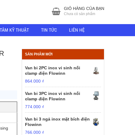
GIỎ HÀNG CỦA BẠN
Chưa có sản phẩm
TÂM KỸ THUẬT
TIN TỨC
LIÊN HỆ
R
SẢN PHẨM MỚI
Van bi 2PC inox vi sinh nối
clamp điện Flowinn
864.000
₫
Van bi 3PC inox vi sinh nối
clamp điện Flowinn
774.000
₫
Van bi 3 ngả inox mặt bích điện
Flowinn
ising
766.000
₫