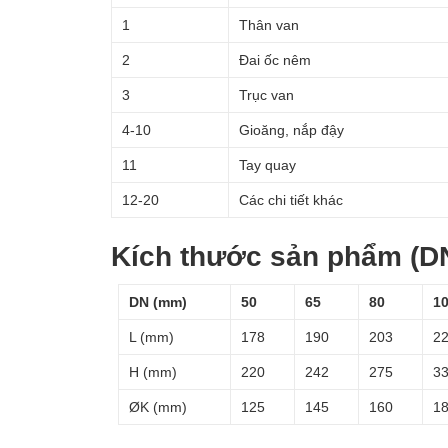
1
Thân van
2
Đai ốc nêm
3
Trục van
4-10
Gioăng, nắp đậy
11
Tay quay
12-20
Các chi tiết khác
Kích thước sản phẩm (DN
DN (mm)
50
65
80
1
L (mm)
178
190
203
2
H (mm)
220
242
275
3
ØK (mm)
125
145
160
1