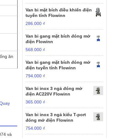
Van bi mặt bích điều khiển điện
tuyến tính Flowinn
286.000
₫
Van bi gang mặt bích đóng mở
điện Flowinn
568.000
₫
hống ăn
Van bi gang mặt bích đóng mở
điện tuyến tính Flowinn
794.000
₫
Van bi inox 3 ngả đóng mở
điện AC220V Flowinn
365.000
₫
 Quay
Van bi inox 3 ngả kiểu T-port
đóng mở điện Flowinn
754.000
₫
074 và