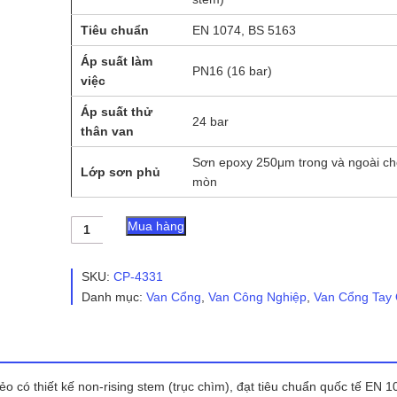
Tiêu chuẩn
EN 1074, BS 5163
Áp suất làm
PN16 (16 bar)
việc
Áp suất thử
24 bar
thân van
Sơn epoxy 250μm trong và ngoài c
Lớp sơn phủ
mòn
Van
Mua hàng
Cổng
Gang
RINCO
SKU:
CP-4331
FIG
Danh mục:
Van Cổng
,
Van Công Nghiệp
,
Van Cổng Tay
072R
số
lượng
o có thiết kế non-rising stem (trục chìm), đạt tiêu chuẩn quốc tế EN 1