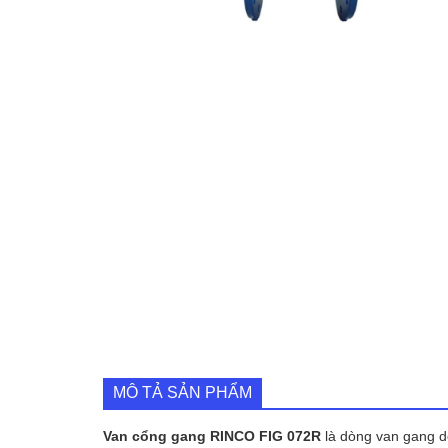
MÔ TẢ SẢN PHẨM
Van cổng gang RINCO FIG 072R
là dòng van gang dẻ