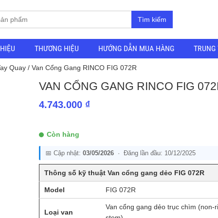
Tìm kiếm
THIỆU
THƯƠNG HIỆU
HƯỚNG DẪN MUA HÀNG
TRUNG 
Tay Quay
/ Van Cổng Gang RINCO FIG 072R
VAN CỔNG GANG RINCO FIG 072
4.743.000
₫
Còn hàng
📅 Cập nhật:
03/05/2026
· Đăng lần đầu: 10/12/2025
Thông số kỹ thuật Van cổng gang dẻo FIG 072R
Model
FIG 072R
Van cổng gang dẻo trục chìm (non-r
Loại van
stem)