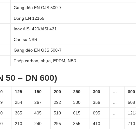
Gang dẻo EN GJS 500-7
Đồng EN 12165
Inox AISI 420/AISI 431
Cao su NBR
Gang dẻo EN GJS 500-7
Thép carbon, nhựa, EPDM, NBR
 50 – DN 600)
00
125
150
200
250
300
…
600
29
254
267
292
330
356
…
508
30
365
405
510
615
695
…
121
80
210
240
295
355
410
…
710