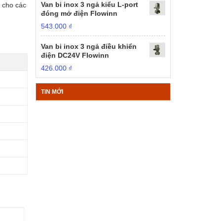
Van bi inox 3 ngả kiểu L-port
g cho các
đóng mở điện Flowinn
543.000
₫
Van bi inox 3 ngả điều khiển
điện DC24V Flowinn
426.000
₫
TIN MỚI