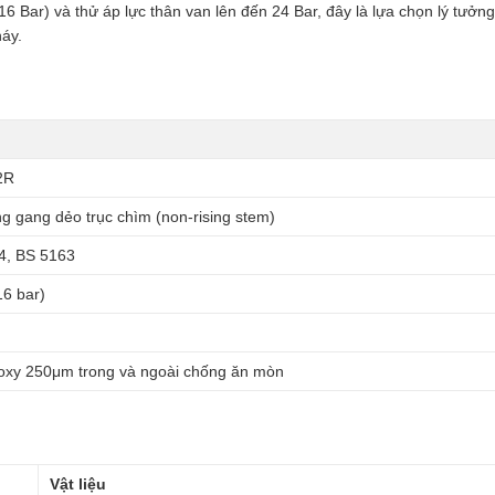
16 Bar) và thử áp lực thân van lên đến 24 Bar, đây là lựa chọn lý tưởn
áy.
2R
g gang dẻo trục chìm (non-rising stem)
4, BS 5163
6 bar)
oxy 250μm trong và ngoài chống ăn mòn
Vật liệu