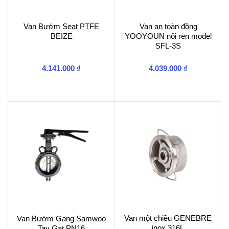
Van Bướm Seat PTFE
Van an toàn đồng
BEIZE
YOOYOUN nối ren model
SFL-3S
4.141.000
₫
4.039.000
₫
Van một chiều GENEBRE
Van Bướm Gang Samwoo
inox 316L
Tay Gạt PN16