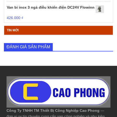
Van bi inox 3 ngả điều khiển điện DC24V Flowinn
426.000
₫
TIN MỚI
ĐÁNH GIÁ SẢN PHẨM
Công Ty TNHH TM Thiết Bị Công Nghiệp Cao Phong
—
đơn vị uy tín chuyên cung cấp van công nghiệp và phụ kiện