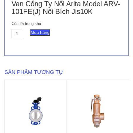
Van Cổng Ty Nổi Arita Model ARV-
101FE(J) Nối Bích Jis10K
Còn 25 trong kho
Van
Mua hàng
Cổng
Ty
Nổi
Arita
Model
ARV-
101FE(J)
SẢN PHẨM TƯƠNG TỰ
Nối
Bích
Jis10K
số
lượng