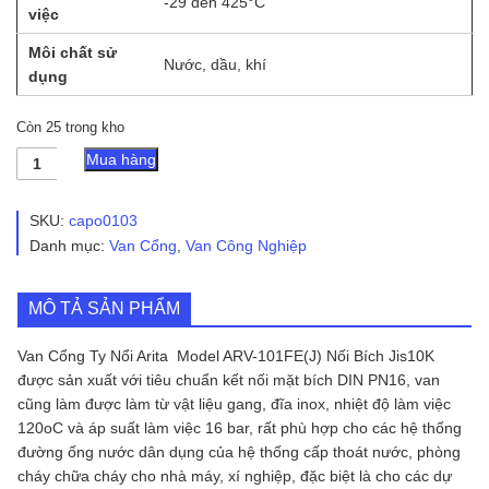
-29 đến 425°C
việc
Môi chất sử
Nước, dầu, khí
dụng
Còn 25 trong kho
Van
Mua hàng
Cổng
Ty
Nổi
SKU:
capo0103
Arita
Danh mục:
Van Cổng
,
Van Công Nghiệp
Model
ARV-
101FE(J)
MÔ TẢ SẢN PHẨM
Nối
Bích
Jis10K
Van Cổng Ty Nổi Arita Model ARV-101FE(J) Nối Bích Jis10K
số
được sản xuất với tiêu chuẩn kết nối mặt bích DIN PN16, van
lượng
cũng làm được làm từ vật liệu gang, đĩa inox, nhiệt độ làm việc
120oC và áp suất làm việc 16 bar, rất phù hợp cho các hệ thống
đường ống nước dân dụng của hệ thống cấp thoát nước, phòng
cháy chữa cháy cho nhà máy, xí nghiệp, đặc biệt là cho các dự