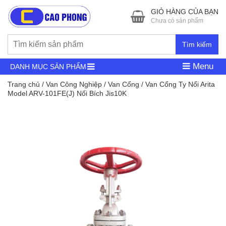
GIỎ HÀNG CỦA BẠN
Chưa có sản phẩm
Tìm kiếm
Menu
DANH MỤC SẢN PHẨM
Trang chủ
/
Van Công Nghiệp
/
Van Cổng
/ Van Cổng Ty Nổi Arita
Model ARV-101FE(J) Nối Bích Jis10K