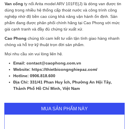
Van cổng
ty nổi Arita model ARV 101FE(J) là dòng van được tin
dùng trong nhiều hệ thống cấp thoát nước và công trình công
nghiệp nhờ độ bền cao cùng khả năng vận hành ổn định. Sản
phẩm đang được phân phối chính hãng tại Cao Phong với mức
giá cạnh tranh và đầy đủ chứng từ xuất xứ.
Cao Phong
chúng tôi cam kết tư vấn tận tình giao hàng nhanh
chóng và hỗ trợ kỹ thuật trọn đời sản phẩm.
Mọi nhu cầu xin vui lòng liên hệ.
Email: contact@caophong.com.vn
Website: https://thietbicongnghiepaz.com/
Hotline:
‭
0906.818.600
Địa Chỉ: 331/41 Phan Huy Ích, Phường An Hội Tây,
Thành Phố Hồ Chí Minh, Việt Nam
MUA SẢN PHẨM NÀY