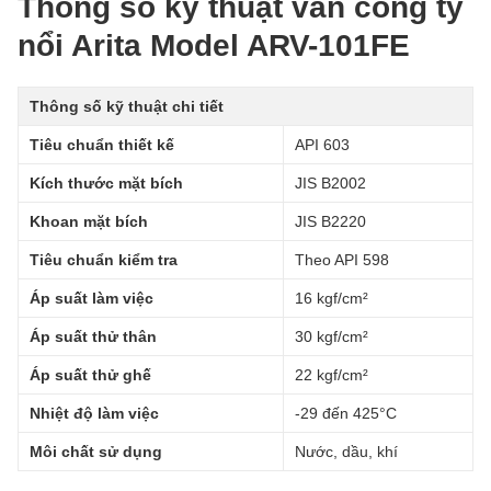
Thông số kỹ thuật van cổng ty
nổi Arita Model ARV-101FE
Thông số kỹ thuật chi tiết
Tiêu chuẩn thiết kế
API 603
Kích thước mặt bích
JIS B2002
Khoan mặt bích
JIS B2220
Tiêu chuẩn kiểm tra
Theo API 598
Áp suất làm việc
16 kgf/cm²
Áp suất thử thân
30 kgf/cm²
Áp suất thử ghế
22 kgf/cm²
Nhiệt độ làm việc
-29 đến 425°C
Môi chất sử dụng
Nước, dầu, khí