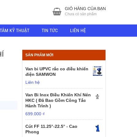
GIỎ HÀNG CỦA BẠN
Chưa có sản phẩm
TÂM KỸ THUẬT
TIN TỨC
LIÊN HỆ
Í
SẢN PHẨM MỚI
Van bi UPVC rắc co điều khiển
điện SAMWON
Liên hệ
Van Bi Inox Điều Khiển Khí Nén
HKC ( Đã Bao Gồm Công Tắc
Hành Trình )
699.000
₫
Cút FF 11.25°-22.5° - Cao
Phong