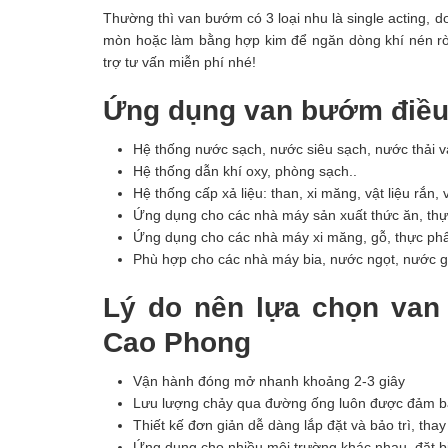
Thường thì van bướm có 3 loại nhu là single acting, d
mòn hoặc làm bằng hợp kim để ngăn dòng khí nén rò r
trợ tư vấn miễn phí nhé!
Ứng dụng van bướm điều
Hệ thống nước sạch, nước siêu sạch, nước thải v
Hệ thống dẫn khí oxy, phòng sạch..
Hệ thống cấp xả liệu: than, xi măng, vật liệu rắn, 
Ứng dụng cho các nhà máy sản xuất thức ăn, th
Ứng dụng cho các nhà máy xi măng, gỗ, thực phẩ
Phù hợp cho các nhà máy bia, nước ngọt, nước gi
Lý do nên lựa chọn van
Cao Phong
Vận hành đóng mở nhanh khoảng 2-3 giây
Lưu lượng chảy qua đường ống luôn được đảm bả
Thiết kế đơn giản dễ dàng lắp đặt và bảo trì, th
Ứng dụng cho nhiều môi trường khác nhau, đặt b