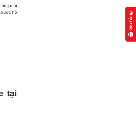
chống mài
ể được hỗ
Giỏ hàng
 tại