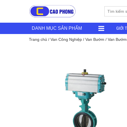
GIỚI 
DANH MỤC SẢN PHẨM
Trang chủ
/
Van Công Nghiệp
/
Van Bướm
/
Van Bướm 