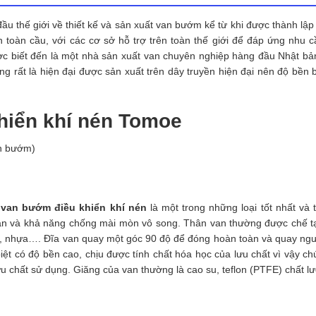
ầu thế giới về thiết kế và sản xuất van bướm kể từ khi được thành lậ
toàn cầu, với các cơ sở hỗ trợ trên toàn thế giới để đáp ứng nhu 
ợc biết đến là một nhà sản xuất van chuyên nghiệp hàng đầu Nhật b
 rất là hiện đại được sản xuất trên dây truyền hiện đại nên độ bền b
hiển khí nén Tomoe
an bướm)
g
van bướm điều khiển khí nén
là một trong những loại tốt nhất và 
ọ van và khả năng chống mài mòn vô song. Thân van thường được chế t
ox), nhựa…. Đĩa van quay một góc 90 độ để đóng hoàn toàn và quay ngư
ệt có độ bền cao, chịu được tính chất hóa học của lưu chất vì vậy ch
u chất sử dụng. Giăng của van thường là cao su, teflon (PTFE) chất l