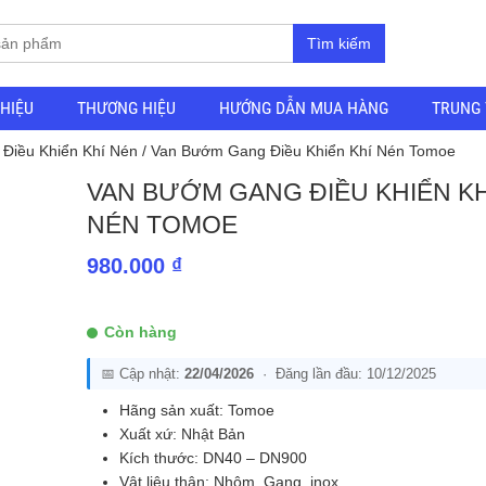
Tìm kiếm
THIỆU
THƯƠNG HIỆU
HƯỚNG DẪN MUA HÀNG
TRUNG 
Điều Khiển Khí Nén
/ Van Bướm Gang Điều Khiển Khí Nén Tomoe
VAN BƯỚM GANG ĐIỀU KHIỂN KH
NÉN TOMOE
980.000
₫
Còn hàng
📅 Cập nhật:
22/04/2026
· Đăng lần đầu: 10/12/2025
Hãng sản xuất: Tomoe
Xuất xứ: Nhật Bản
Kích thước: DN40 – DN900
Vật liệu thân: Nhôm, Gang, inox