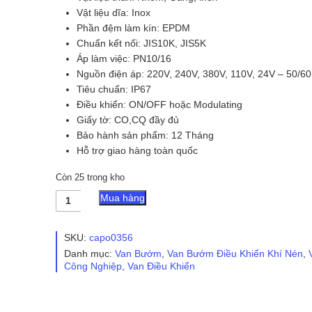
Vật liệu dĩa: Inox
Phần đệm làm kín: EPDM
Chuẩn kết nối: JIS10K, JIS5K
Áp làm việc: PN10/16
Nguồn điện áp: 220V, 240V, 380V, 110V, 24V – 50/6
Tiêu chuẩn: IP67
Điều khiển: ON/OFF hoặc Modulating
Giấy tờ: CO,CQ đầy đủ
Bảo hành sản phẩm: 12 Tháng
Hỗ trợ giao hàng toàn quốc
Còn 25 trong kho
Van
Mua hàng
Bướm
Gang
Điều
SKU:
capo0356
Khiển
Danh mục:
Van Bướm
,
Van Bướm Điều Khiển Khí Nén
,
Khí
Công Nghiệp
,
Van Điều Khiển
Nén
Tomoe
số
lượng