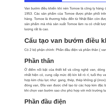
Van bướm điều khiển khí nén Tomoe là công ty hàng đ
1953. Các sản phẩm của Tomoe được phân phối trên 
hàng. Tomoe là thương hiệu đến từ Nhật Bản còn đư
sản phẩm mà nhà sản xuất Tomoe làm ra có chất lượng
lượng rất là cao.
Cấu tạo van bướm điều k
Có 2 bộ phận chính: Phần đầu điện và phần thân ( v
Phần thân
Ở điểm nổi bật của thiết kế và công nghệ van, dòn
nhất hiện có, cung cấp mức độ kín kẽ rò rỉ, tuổi th
hợp kim chịu lực như: gang, thép, thép không gỉ (in
đóng van, Đĩa van được chế tạo từ các hợp kim đặc bi
khi chọn van bướm sao cho phù hợp với môi trường lư
Phần đầu điện