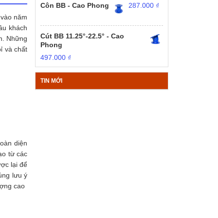
Côn BB - Cao Phong
287.000
₫
p vào năm
cầu khách
Cút BB 11.25°-22.5° - Cao
ản. Những
Phong
ỉ và chất
497.000
₫
TIN MỚI
toàn diện
ạo từ các
ợc lại để
úng lưu ý
ượng cao