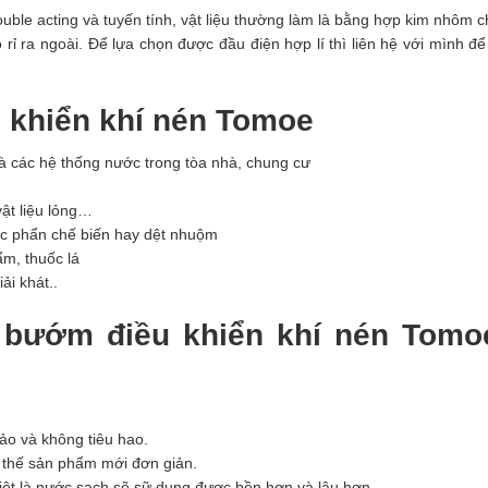
ouble acting và tuyến tính, vật liệu thường làm là bằng hợp kim nhôm 
ỉ ra ngoài. Để lựa chọn được đầu điện hợp lí thì liên hệ với mình đ
 khiển khí nén Tomoe
à các hệ thống nước trong tòa nhà, chung cư
vật liệu lỏng…
ực phẩn chế biến hay dệt nhuộm
m, thuốc lá
ải khát..
 bướm điều khiển khí nén Tomoe
o và không tiêu hao.
ay thế sản phẩm mới đơn giản.
iệt là nước sạch sẽ sữ dụng được bền hơn và lâu hơn