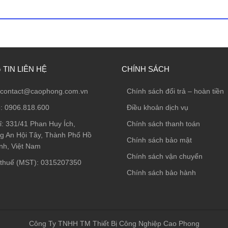
TIN LIÊN HỆ
CHÍNH SÁCH
contact@caophong.com.vn
Chính sách đổi trả – hoàn tiền
e:
0906.818.600
Điều khoản dịch vụ
ỉ:
331/41 Phan Huy Ích,
Chính sách thanh toán
 An Hội Tây, Thành Phố Hồ
Chính sách bảo mật
nh, Việt Nam
Chính sách vận chuyển
thuế (MST): 0315207350
Chính sách bảo hành
Công Ty TNHH TM Thiết Bị Công Nghiệp Cao Phong