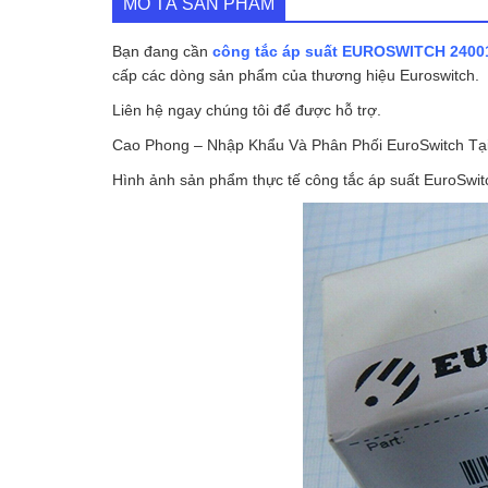
MÔ TẢ SẢN PHẨM
Bạn đang cần
công tắc áp suất EUROSWITCH 2400
cấp các dòng sản phẩm của thương hiệu Euroswitch.
Liên hệ ngay chúng tôi để được hỗ trợ.
Cao Phong – Nhập Khẩu Và Phân Phối EuroSwitch Tại
Hình ảnh sản phẩm thực tế công tắc áp suất EuroSwit