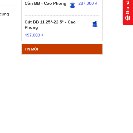
Giỏ hàng
Côn BB - Cao Phong
287.000
₫
 cung
Cút BB 11.25°-22.5° - Cao
Phong
497.000
₫
TIN MỚI