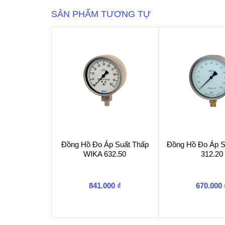
số
SẢN PHẨM TƯƠNG TỰ
lượng
Đồng Hồ Đo Áp Suất Thấp
Đồng Hồ Đo Áp 
WIKA 632.50
312.20
841.000
₫
670.000