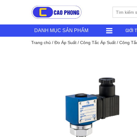
GIỚI 
DANH MỤC SẢN PHẨM
Trang chủ
/
Đo Áp Suất
/
Công Tắc Áp Suất
/ Công Tắ