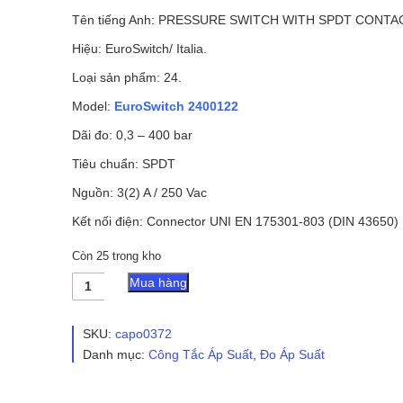
Tên tiếng Anh: PRESSURE SWITCH WITH SPDT CONTA
Hiệu: EuroSwitch/ Italia.
Loại sản phẩm: 24.
Model:
EuroSwitch 2400122
Dãi đo: 0,3 – 400 bar
Tiêu chuẩn: SPDT
Nguồn: 3(2) A / 250 Vac
Kết nối điện: Connector UNI EN 175301-803 (DIN 43650)
Còn 25 trong kho
Công
Mua hàng
Tắc
Áp
Suất
SKU:
capo0372
EuroSwitch
Danh mục:
Công Tắc Áp Suất
,
Đo Áp Suất
2400122
số
lượng