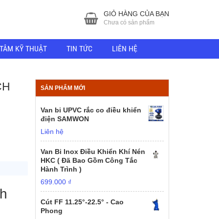
GIỎ HÀNG CỦA BẠN
Chưa có sản phẩm
TÂM KỸ THUẬT
TIN TỨC
LIÊN HỆ
CH
SẢN PHẨM MỚI
Van bi UPVC rắc co điều khiển
điện SAMWON
Liên hệ
Van Bi Inox Điều Khiển Khí Nén
HKC ( Đã Bao Gồm Công Tắc
Hành Trình )
699.000
₫
ch
Cút FF 11.25°-22.5° - Cao
Phong