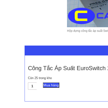
Hộp đựng công tắc áp suất Swi
Công Tắc Áp Suất EuroSwitch
Còn 25 trong kho
Công
Mua hàng
Tắc
Áp
Suất
EuroSwitch
2400122