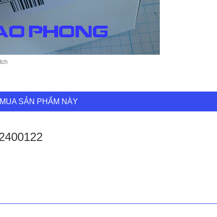
tch
MUA SẢN PHẨM NÀY
 2400122