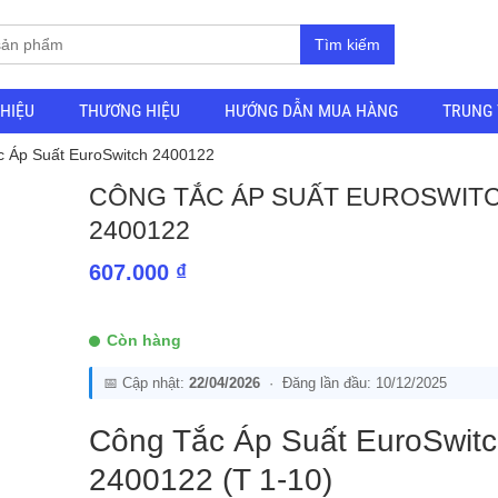
Tìm kiếm
THIỆU
THƯƠNG HIỆU
HƯỚNG DẪN MUA HÀNG
TRUNG 
c Áp Suất EuroSwitch 2400122
CÔNG TẮC ÁP SUẤT EUROSWIT
2400122
607.000
₫
Còn hàng
📅 Cập nhật:
22/04/2026
· Đăng lần đầu: 10/12/2025
Công Tắc Áp Suất EuroSwit
2400122 (T 1-10)