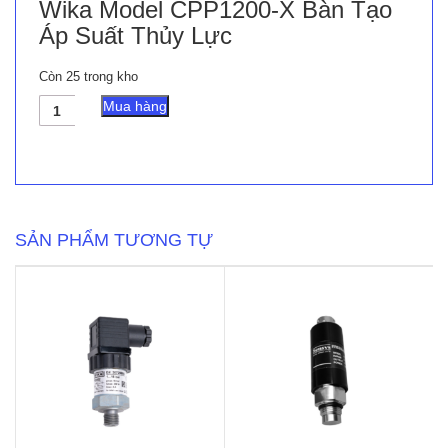
Wika Model CPP1200-X Bàn Tạo
Áp Suất Thủy Lực
Còn 25 trong kho
Wika
Mua hàng
Model
CPP1200-
X
Bàn
Tạo
Áp
Suất
SẢN PHẨM TƯƠNG TỰ
Thủy
Lực
số
lượng