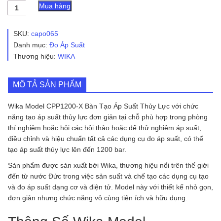
Wika
Mua hàng
Model
CPP1200-
X
SKU:
capo065
Bàn
Danh mục:
Đo Áp Suất
Tạo
Thương hiệu:
WIKA
Áp
Suất
Thủy
Lực
MÔ TẢ SẢN PHẨM
số
lượng
Wika Model CPP1200-X Bàn Tạo Áp Suất Thủy Lực với chức
năng tạo áp suất thủy lực đơn giản tại chỗ phù hợp trong phòng
thí nghiệm hoặc hội các hội thảo hoặc để thử nghiêm áp suất,
điều chỉnh và hiệu chuẩn tất cả các dụng cụ đo áp suất, có thể
tạo áp suất thủy lực lên đến 1200 bar.
Sản phẩm được sản xuất bởi Wika, thương hiệu nổi trên thế giới
đến từ nước Đức trong việc sản suất và chế tạo các dụng cụ tạo
và đo áp suất dạng cơ và điện tử. Model này với thiết kế nhỏ gọn,
đơn giản nhưng chức năng vô cùng tiện ích và hữu dụng.