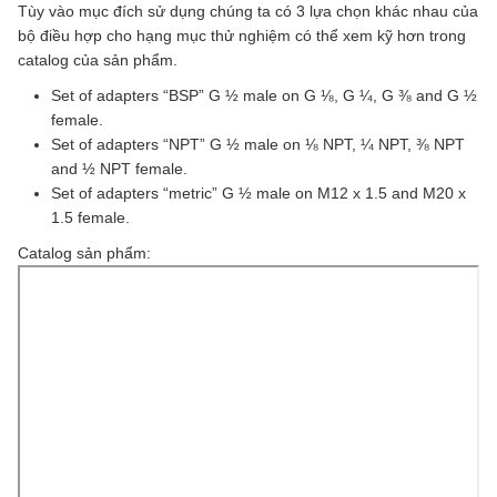
Tùy vào mục đích sử dụng chúng ta có 3 lựa chọn khác nhau của
bộ điều hợp cho hạng mục thử nghiệm có thể xem kỹ hơn trong
catalog của sản phẩm.
Set of adapters “BSP” G ½ male on G ⅛, G ¼, G ⅜ and G ½
female.
Set of adapters “NPT” G ½ male on ⅛ NPT, ¼ NPT, ⅜ NPT
and ½ NPT female.
Set of adapters “metric” G ½ male on M12 x 1.5 and M20 x
1.5 female.
Catalog sản phẩm: