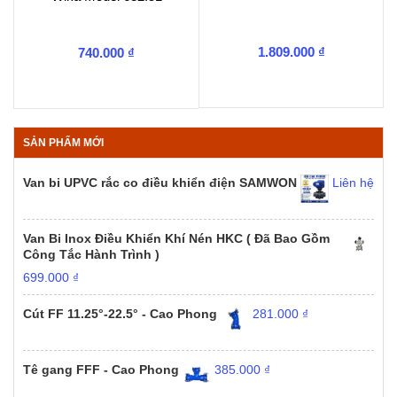
1.809.000
₫
740.000
₫
SẢN PHẨM MỚI
Van bi UPVC rắc co điều khiển điện SAMWON
Liên hệ
Van Bi Inox Điều Khiển Khí Nén HKC ( Đã Bao Gồm
Công Tắc Hành Trình )
699.000
₫
Cút FF 11.25°-22.5° - Cao Phong
281.000
₫
Tê gang FFF - Cao Phong
385.000
₫