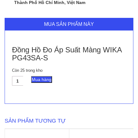
Thành Phố Hồ Chí Minh, Việt Nam
MUA SẢN PHẨM NÀY
Đồng Hồ Đo Áp Suất Màng WIKA
PG43SA-S
Còn 25 trong kho
Đồng
Mua hàng
Hồ
Đo
Áp
Suất
Màng
WIKA
PG43SA-
SẢN PHẨM TƯƠNG TỰ
S
số
lượng