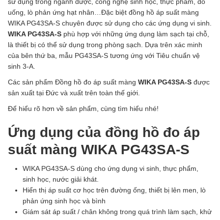
sử dụng trong ngành dược, công nghệ sinh học, thực phẩm, đồ
uống, lò phản ứng hạt nhân…Đặc biệt đồng hồ áp suất màng
WIKA PG43SA-S chuyên được sử dụng cho các ứng dụng vi sinh.
WIKA PG43SA-S
phù hợp với những ứng dụng làm sạch tại chỗ,
là thiết bị có thể sử dụng trong phòng sạch. Dựa trên xác minh
của bên thứ ba, mẫu PG43SA-S tương ứng với Tiêu chuẩn vệ
sinh 3-A.
Các sản phẩm Đồng hồ đo áp suất màng
WIKA PG43SA-S
được
sản xuất tại Đức và xuất trên toàn thế giới.
Để hiểu rõ hơn về sản phẩm, cùng tìm hiểu nhé!
Ứng dụng của đồng hồ đo áp
suất màng WIKA PG43SA-S
WIKA PG43SA-S dùng cho ứng dụng vi sinh, thực phẩm,
sinh học, nước giải khát.
Hiển thị áp suất cơ học trên đường ống, thiết bị lên men, lò
phản ứng sinh học và bình
Giám sát áp suất / chân không trong quá trình làm sạch, khử