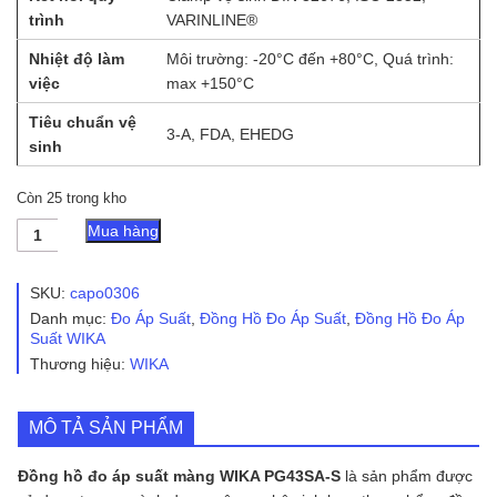
trình
VARINLINE®
Nhiệt độ làm
Môi trường: -20°C đến +80°C, Quá trình:
việc
max +150°C
Tiêu chuẩn vệ
3-A, FDA, EHEDG
sinh
Còn 25 trong kho
Đồng
Mua hàng
Hồ
Đo
Áp
SKU:
capo0306
Suất
Danh mục:
Đo Áp Suất
,
Đồng Hồ Đo Áp Suất
,
Đồng Hồ Đo Áp
Màng
Suất WIKA
WIKA
Thương hiệu:
WIKA
PG43SA-
S
số
lượng
MÔ TẢ SẢN PHẨM
Đồng hồ đo áp suất màng WIKA PG43SA-S
là sản phẩm được