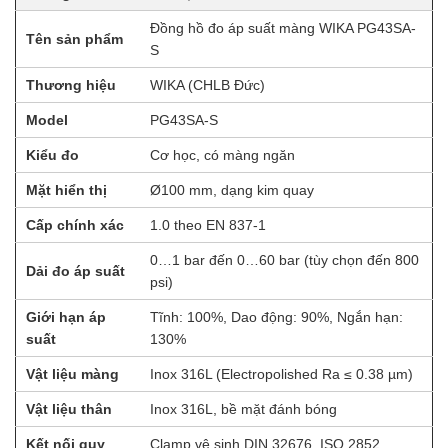
Đồng hồ đo áp suất màng WIKA PG43SA-
Tên sản phẩm
S
Thương hiệu
WIKA (CHLB Đức)
Model
PG43SA-S
Kiểu đo
Cơ học, có màng ngăn
Mặt hiển thị
Ø100 mm, dạng kim quay
Cấp chính xác
1.0 theo EN 837-1
0…1 bar đến 0…60 bar (tùy chọn đến 800
Dải đo áp suất
psi)
Giới hạn áp
Tĩnh: 100%, Dao động: 90%, Ngắn hạn:
suất
130%
Vật liệu màng
Inox 316L (Electropolished Ra ≤ 0.38 µm)
Vật liệu thân
Inox 316L, bề mặt đánh bóng
Kết nối quy
Clamp vệ sinh DIN 32676, ISO 2852,