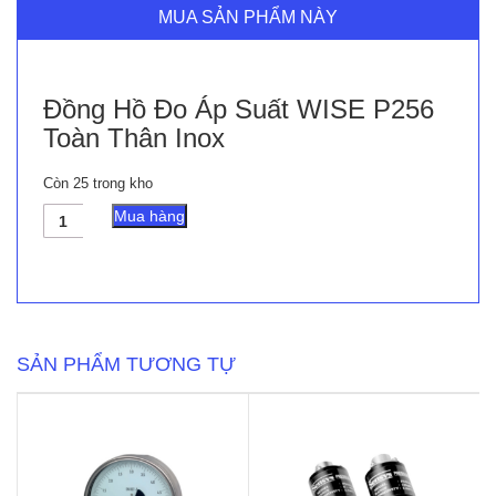
MUA SẢN PHẨM NÀY
Đồng Hồ Đo Áp Suất WISE P256
Toàn Thân Inox
Còn 25 trong kho
Đồng
Mua hàng
Hồ
Đo
Áp
Suất
WISE
P256
Toàn
SẢN PHẨM TƯƠNG TỰ
Thân
Inox
số
lượng