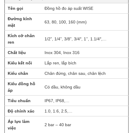
Tên gọi
Đồng hồ đo áp suất WISE
Đường kính
63, 80, 100, 160 (mm)
mặt
Kích cỡ chân
1/2”, 1/4”, 3/8”, 3/4″, 1’’, 1.1/4″,…
ren
Chất liệu
Inox 304, Inox 316
Kiểu kết nối
Lắp ren, lắp bích
Kiểu chân
Chân đứng, chân sau, chân lệch
Kiểu đồng hồ
Có dầu, không dầu
áp
Tiêu chuẩn
IP67, IP68,…
Độ chính xác
1.0, 1.6, 2.5,…
Áp lực làm
2 bar – 40 bar
việc