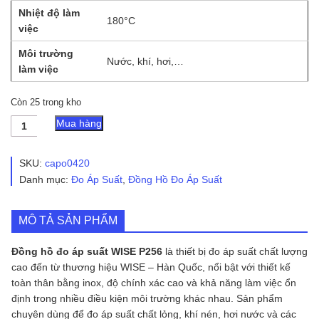
Nhiệt độ làm
180°C
việc
Môi trường
Nước, khí, hơi,…
làm việc
Còn 25 trong kho
Đồng
Mua hàng
Hồ
Đo
Áp
SKU:
capo0420
Suất
Danh mục:
Đo Áp Suất
,
Đồng Hồ Đo Áp Suất
WISE
P256
Toàn
MÔ TẢ SẢN PHẨM
Thân
Inox
số
Đồng hồ đo áp suất WISE P256
là thiết bị đo áp suất chất lượng
lượng
cao đến từ thương hiệu WISE – Hàn Quốc, nổi bật với thiết kế
toàn thân bằng inox, độ chính xác cao và khả năng làm việc ổn
định trong nhiều điều kiện môi trường khác nhau. Sản phẩm
chuyên dùng để đo áp suất chất lỏng, khí nén, hơi nước và các