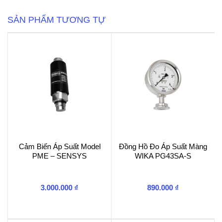
số
lượng
SẢN PHẨM TƯƠNG TỰ
Cảm Biến Áp Suất Model
Đồng Hồ Đo Áp Suất Màng
PME – SENSYS
WIKA PG43SA-S
3.000.000
₫
890.000
₫