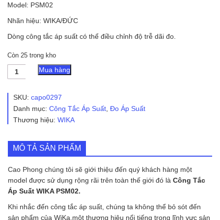
Model: PSM02
Nhãn hiệu: WIKA/ĐỨC
Dòng công tắc áp suất có thể điều chỉnh độ trễ dãi đo.
Còn 25 trong kho
Công
Mua hàng
Tắc
Áp
Suất
SKU:
capo0297
WIKA
Danh mục:
Công Tắc Áp Suất
,
Đo Áp Suất
PSM02
Thương hiệu:
WIKA
số
lượng
MÔ TẢ SẢN PHẨM
Cao Phong chúng tôi sẽ giới thiệu đến quý khách hàng một
model được sử dụng rộng rãi trên toàn thế giới đó là
Công Tắc
Áp Suất WIKA PSM02.
Khi nhắc đến công tắc áp suất, chúng ta không thể bỏ sót đến
sản phẩm của WiKa,một thương hiệu nổi tiếng trong lĩnh vực sản