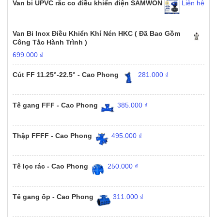
Van bi UPVC rắc co điều khiển điện SAMWON
Liên hệ
Van Bi Inox Điều Khiển Khí Nén HKC ( Đã Bao Gồm
Công Tắc Hành Trình )
699.000
₫
Cút FF 11.25°-22.5° - Cao Phong
281.000
₫
Tê gang FFF - Cao Phong
385.000
₫
Thập FFFF - Cao Phong
495.000
₫
Tê lọc rác - Cao Phong
250.000
₫
Tê gang ốp - Cao Phong
311.000
₫