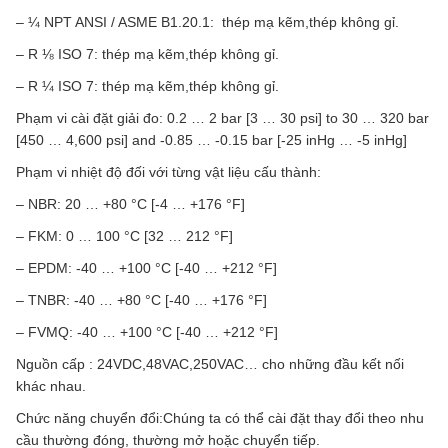
– ¼ NPT ANSI / ASME B1.20.1: thép mạ kẽm,thép không gỉ.
– R ⅛ ISO 7: thép mạ kẽm,thép không gỉ.
– R ¼ ISO 7: thép mạ kẽm,thép không gỉ.
Phạm vi cài đặt giải đo: 0.2 … 2 bar [3 … 30 psi] to 30 … 320 bar
[450 … 4,600 psi] and -0.85 … -0.15 bar [-25 inHg … -5 inHg]
Phạm vi nhiệt độ đối với từng vật liệu cấu thành:
– NBR: 20 … +80 °C [-4 … +176 °F]
– FKM: 0 … 100 °C [32 … 212 °F]
– EPDM: -40 … +100 °C [-40 … +212 °F]
– TNBR: -40 … +80 °C [-40 … +176 °F]
– FVMQ: -40 … +100 °C [-40 … +212 °F]
Nguồn cấp : 24VDC,48VAC,250VAC… cho những đầu kết nối
khác nhau.
Chức năng chuyển đổi:Chúng ta có thể cài đặt thay đổi theo nhu
cầu thường đóng, thường mở hoặc chuyển tiếp.