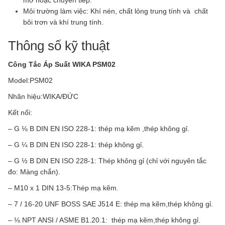
mở hoặc chuyển tiếp.
Môi trường làm việc: Khí nén, chất lỏng trung tính và chất
bôi trơn và khí trung tính.
Thông số kỹ thuật
Công Tắc Áp Suất WIKA PSM02
Model:PSM02
Nhãn hiệu:WIKA/ĐỨC
Kết nối:
– G ⅛ B DIN EN ISO 228-1: thép mạ kẽm ,thép không gỉ.
– G ¼ B DIN EN ISO 228-1: thép không gỉ.
– G ½ B DIN EN ISO 228-1: Thép không gỉ (chỉ với nguyên tắc
đo: Màng chắn).
– M10 x 1 DIN 13-5:Thép mạ kẽm.
– 7 / 16-20 UNF BOSS SAE J514 E: thép mạ kẽm,thép không gỉ.
– ⅛ NPT ANSI / ASME B1.20.1: thép mạ kẽm,thép không gỉ.