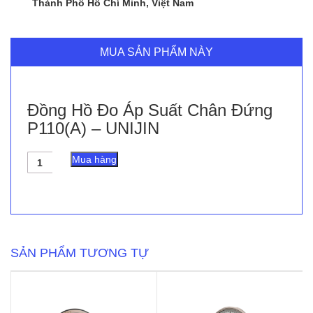
Thành Phố Hồ Chí Minh, Việt Nam
MUA SẢN PHẨM NÀY
Đồng Hồ Đo Áp Suất Chân Đứng
P110(A) – UNIJIN
Đồng
Mua hàng
Hồ
Đo
Áp
Suất
Chân
Đứng
P110(A)
SẢN PHẨM TƯƠNG TỰ
-
UNIJIN
số
lượng