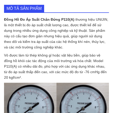
Đứng
P110(A)
MÔ TẢ SẢN PHẨM
-
UNIJIN
số
Đồng Hồ Đo Áp Suất Chân Đứng P110(A)
thương hiệu UNIJIN,
lượng
là một thiết bị đo áp suất chất lượng cao, được thiết kế để sử
dụng trong nhiều ứng dụng công nghiệp và kỹ thuật. Sản phẩm
này có cấu tạo đơn giản nhưng hiệu quả, giúp người sử dụng
theo dõi và kiểm tra áp suất của các hệ thống khí nén, thủy lực,
và các môi trường công nghiệp khác.
Vỏ được làm từ thép không gỉ hoặc vật liệu bền, giúp bảo vệ
đồng hồ khỏi các tác động của môi trường và hóa chất. Model
P110(A) có nhiều dải đo, phù hợp với các ứng dụng khác nhau,
từ đo áp suất thấp đến cao, với các mức độ đo từ -76 cmHg đến
20 kgf/cm².