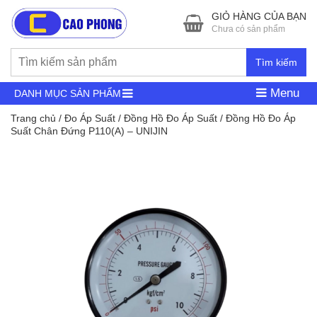
GIỎ HÀNG CỦA BẠN
Chưa có sản phẩm
Tìm kiếm
Menu
DANH MỤC SẢN PHẨM
Trang chủ
/
Đo Áp Suất
/
Đồng Hồ Đo Áp Suất
/ Đồng Hồ Đo Áp
Suất Chân Đứng P110(A) – UNIJIN