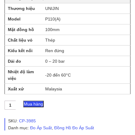
Thương hiệu
UNIJIN
Model
P110(A)
Mặt đồng hồ
100mm
Chất liệu vỏ
Thép
Kiểu kết nối
Ren đứng
Dải đo
0 – 20 bar
Nhiệt độ làm
-20 đến 60°C
việc
Xuất xứ
Malaysia
Đồng
Mua hàng
Hồ
Đo
Áp
SKU:
CP-3985
Suất
Danh mục:
Đo Áp Suất
,
Đồng Hồ Đo Áp Suất
Chân