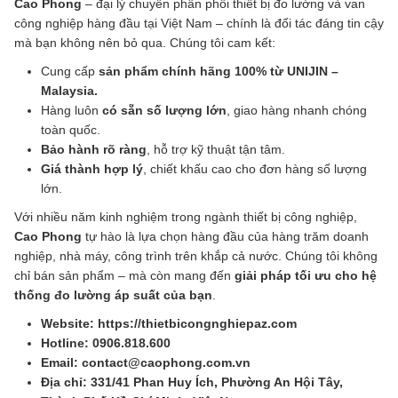
Cao Phong
– đại lý chuyên phân phối thiết bị đo lường và van
công nghiệp hàng đầu tại Việt Nam – chính là đối tác đáng tin cậy
mà bạn không nên bỏ qua. Chúng tôi cam kết:
Cung cấp
sản phẩm chính hãng 100% từ UNIJIN –
Malaysia.
Hàng luôn
có sẵn số lượng lớn
, giao hàng nhanh chóng
toàn quốc.
Bảo hành rõ ràng
, hỗ trợ kỹ thuật tận tâm.
Giá thành hợp lý
, chiết khấu cao cho đơn hàng số lượng
lớn.
Với nhiều năm kinh nghiệm trong ngành thiết bị công nghiệp,
Cao Phong
tự hào là lựa chọn hàng đầu của hàng trăm doanh
nghiệp, nhà máy, công trình trên khắp cả nước. Chúng tôi không
chỉ bán sản phẩm – mà còn mang đến
giải pháp tối ưu cho hệ
thống đo lường áp suất của bạn
.
Website: https://thietbicongnghiepaz.com
Hotline: 0906.818.600
Email: contact@caophong.com.vn
Địa chỉ: 331/41 Phan Huy Ích, Phường An Hội Tây,