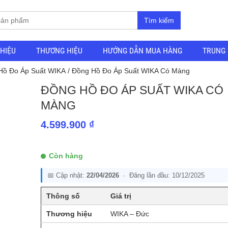
Tìm kiếm
THIỆU
THƯƠNG HIỆU
HƯỚNG DẪN MUA HÀNG
TRUNG 
Hồ Đo Áp Suất WIKA
/ Đồng Hồ Đo Áp Suất WIKA Có Màng
ĐỒNG HỒ ĐO ÁP SUẤT WIKA CÓ
MÀNG
4.599.900
₫
Còn hàng
📅 Cập nhật:
22/04/2026
· Đăng lần đầu: 10/12/2025
Thông số
Giá trị
Thương hiệu
WIKA – Đức