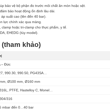
úp bảo vệ bộ phận đo trước môi chất ăn mòn hoặc sệt.
 đảm bảo hoạt động ổn định lâu dài.
 áp suất cao (lên đến 40 bar).
ền lực chính xác qua màng.
n, clamp hoặc tri-clamp cho thực phẩm, y tế.
 FDA, EHEDG (tùy model).
 (tham khảo)
rị
 – Đức
27, 990.30, 990.50, PG43SA…
mm, Ø100 mm, Ø160 mm
 316L, PTFE, Hastelloy C, Monel…
 304/316
 mbar đến 0…40 bar