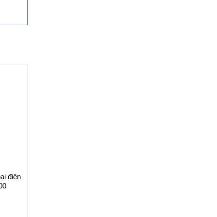
ại điện
00