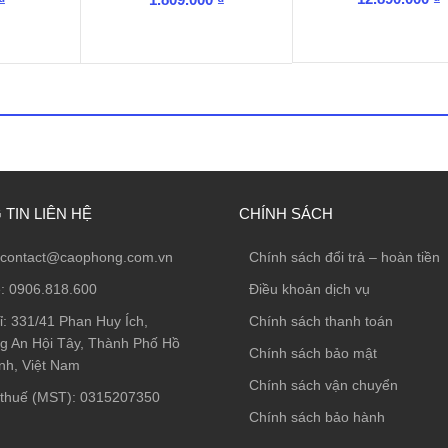
TIN LIÊN HỆ
CHÍNH SÁCH
contact@caophong.com.vn
Chính sách đổi trả – hoàn tiền
e:
0906.818.600
Điều khoản dịch vụ
ỉ:
331/41 Phan Huy Ích,
Chính sách thanh toán
 An Hội Tây, Thành Phố Hồ
Chính sách bảo mật
nh, Việt Nam
Chính sách vận chuyển
thuế (MST): 0315207350
Chính sách bảo hành