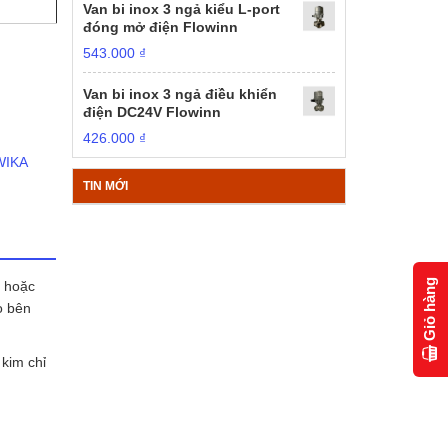
Van bi inox 3 ngả kiểu L-port
đóng mở điện Flowinn
543.000
₫
Van bi inox 3 ngả điều khiển
điện DC24V Flowinn
426.000
₫
WIKA
TIN MỚI
Giỏ hàng
g hoặc
o bên
kim chỉ