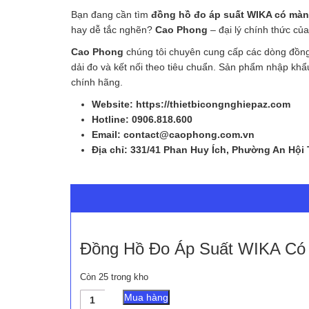
Bạn đang cần tìm
đồng hồ đo áp suất WIKA có mà
hay dễ tắc nghẽn?
Cao Phong
– đại lý chính thức củ
Cao Phong
chúng tôi chuyên cung cấp các dòng đồn
dải đo và kết nối theo tiêu chuẩn. Sản phẩm nhập kh
chính hãng.
Website: https://thietbicongnghiepaz.com
Hotline: 0906.818.600
Email: contact@caophong.com.vn
Địa chỉ: 331/41 Phan Huy Ích, Phường An Hội
Đồng Hồ Đo Áp Suất WIKA Có
Còn 25 trong kho
Đồng
Mua hàng
Hồ