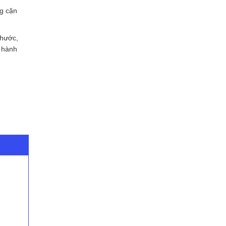
ng cặn
thước,
o hành