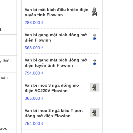
Van bi mặt bích điều khiển điện
tuyến tính Flowinn
286.000
₫
el…
Van bi gang mặt bích đóng mở
điện Flowinn
568.000
₫
Van bi gang mặt bích đóng mở
 thiết
điện tuyến tính Flowinn
794.000
₫
 sản
Van bi inox 3 ngả đóng mở
điện AC220V Flowinn
-
365.000
₫
Van bi inox 3 ngả kiểu T-port
đóng mở điện Flowinn
754.000
₫
nước