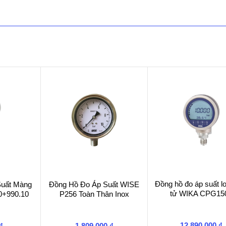
Đồng hồ đo áp suất lo
Suất Màng
Đồng Hồ Đo Áp Suất WISE
tử WIKA CPG15
0+990.10
P256 Toàn Thân Inox
12.890.000
₫
₫
1.809.000
₫