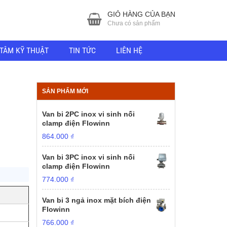
GIỎ HÀNG CỦA BẠN
Chưa có sản phẩm
TÂM KỸ THUẬT
TIN TỨC
LIÊN HỆ
SẢN PHẨM MỚI
Van bi 2PC inox vi sinh nối
clamp điện Flowinn
864.000
₫
Van bi 3PC inox vi sinh nối
clamp điện Flowinn
774.000
₫
Van bi 3 ngả inox mặt bích điện
Flowinn
766.000
₫