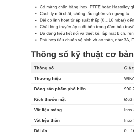
Có màng chắn bằng inox, PTFE hoặc Hastelloy gi
Cách ly môi chất, chống tắc nghẽn và ngưng tụ –
Dải đo linh hoạt từ áp suất thấp (0…16 mbar) đến
Chất lỏng truyền áp suất bên trong đảm bảo truy
Đa dạng kiểu kết nối và thiết kế, lắp mặt bích, re
Phù hợp tiêu chuẩn vệ sinh và an toàn, như 3A,
Thông số kỹ thuật cơ bản
Thông số
Giá t
Thương hiệu
WIKA
Dòng sản phẩm phổ biến
990.
Kích thước mặt
Ø63 
Vật liệu màng
Inox
Vật liệu thân
Inox
Dải đo
0…16