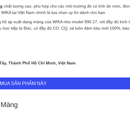
ng
chất lượng cao, phù hợp cho các môi trường đo có tính ăn mòn, đó
a WIKA tại Việt Nam chính là lựa chọn uy tín dành cho bạn.
g hồ áp suất dạng màng của WIKA như model 990.27, với đầy đủ kích 
ẩu trực tiếp từ Đức, có đầy đủ CO, CQ, và luôn đảm bảo mới 100%, bả
 Tây, Thành Phố Hồ Chí Minh, Việt Nam
MUA SẢN PHẨM NÀY
 Màng