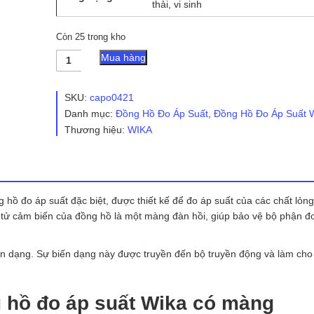
thải, vi sinh
Còn 25 trong kho
Đồng
Mua hàng
Hồ
Đo
Áp
SKU:
capo0421
Suất
Danh mục:
Đồng Hồ Đo Áp Suất
,
Đồng Hồ Đo Áp Suất 
WIKA
Thương hiệu:
WIKA
Có
Màng
số
lượng
g hồ đo áp suất đặc biệt, được thiết kế để đo áp suất của các chất lỏn
n tử cảm biến của đồng hồ là một màng đàn hồi, giúp bảo vệ bộ phận đ
ến dạng. Sự biến dạng này được truyền đến bộ truyền động và làm cho 
g hồ đo áp suất Wika có màng