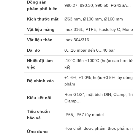
Dòng sản
990.27, 990.30, 990.50, PG43SA…
phẩm phổ biến
Kích thước mặt
Ø63 mm, Ø100 mm, Ø160 mm
Vật liệu màng
Inox 316L, PTFE, Hastelloy C, Mon
Vật liệu thân
Inox 304/316
Dải đo
0…16 mbar đến 0…40 bar
Nhiệt độ làm
-10°C đến +100°C (hoặc cao hơn tùy
việc
kế)
±1.6%, ±1.0%, hoặc ±0.5% tùy dòng
Độ chính xác
phẩm
Ren G1/2″, mặt bích DIN, Clamp, Tri
Kiểu kết nối
Clamp…
Tiêu chuẩn
IP65, IP67 tùy model
bảo vệ
Hóa chất, dược phẩm, thực phẩm, 
Ứng dụng