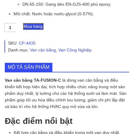
DN 65-150: Gang dẻo EN-GJS-400 phủ epoxy.
Môi chất: Nước hoặc nước-glycol (0-57%).
Van
Mua hàng
Cân
Bằng
TA-
SKU:
CP-4435
FUSION-
Danh mục:
Van cân bằng
,
Van Công Nghiệp
C
số
lượng
MÔ TẢ SẢN PHẨM
Van cân bằng TA-FUSION-C
là dòng van cân bằng và điều
khiển kết hợp hiện đại, tích hợp nhiều chức năng trong một sản
phẩm duy nhất, lý tưởng cho các hệ thống sưởi và làm mát. Sản
phẩm giúp tối ưu hóa điều chỉnh lưu lượng, giảm chi phí lắp đặt
và bảo trì cho hệ thống HVAC quy mô vừa và lớn.
Đặc điểm nổi bật
Kết hợp cân bằng và điều khiển trong một van duy nhất.