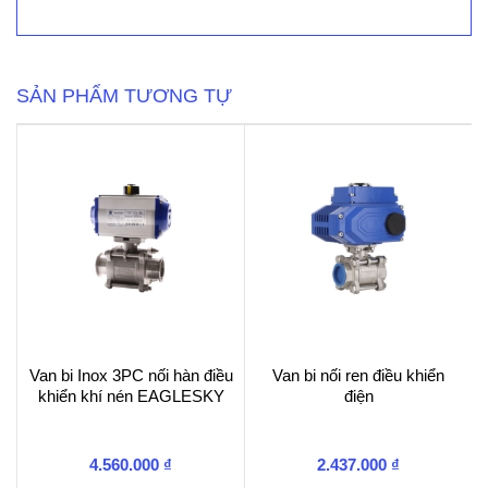
TA-
FUSION-
C
số
lượng
SẢN PHẨM TƯƠNG TỰ
Van bi Inox 3PC nối hàn điều
Van bi nối ren điều khiển
khiển khí nén EAGLESKY
điện
4.560.000
₫
2.437.000
₫