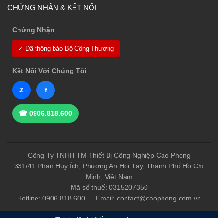
CHỨNG NHẬN & KẾT NỐI
Chứng Nhận
✓ Đã thông báo Bộ Công Thương
Kết Nối Với Chúng Tôi
Z
f
☎ 0906.818.600
Công Ty TNHH TM Thiết Bị Công Nghiệp Cao Phong
331/41 Phan Huy Ích, Phường An Hội Tây, Thành Phố Hồ Chí
Minh, Việt Nam
Mã số thuế: 0315207350
Hotline: 0906.818.600 — Email: contact@caophong.com.vn