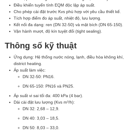
Điều khiển tuyến tính EQM độc lập áp suất.
Cho phép cài đặt trước Kvs phù hợp với yêu cầu thiết kế.
Tích hợp điểm đo áp suất, nhiệt độ, lưu lượng.
Kết nối đa dạng: ren (DN 32-50) và mặt bích (DN 65-150).
Vận hành mượt, độ kín tuyệt đối (tight sealing).
Thông số kỹ thuật
Ứng dụng: Hệ thống nước nóng, lạnh, điều hòa không khí,
district heating.
Áp suất làm việc:
DN 32-50: PN16.
DN 65-150: PN16 và PN25.
Áp suất vi sai tối đa: 400 kPa (4 bar).
Dải cài đặt lưu lượng (Kvs m³/h):
DN 32: 2,68 – 12,9.
DN 40: 3,03 – 18,5.
DN 50: 8,03 – 33,0.