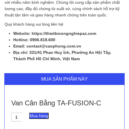
với nhiều năm kinh nghiệm. Chúng tôi cung cấp sản phẩm chất
lượng cao, đầy đủ chứng từ xuất xứ, cùng chính sách hỗ trợ kỹ
thuật tận tâm và giao hàng nhanh chóng trên toàn quốc.
Quý khách hàng vui lòng liên hệ:
Website: https://thietbicongnghiepaz.com
Hotline: 0906.818.600
Email: contact@caophong.com.vn
Địa chỉ: 331/41 Phan Huy Ích, Phường An Hội Tây,
Thành Phố Hồ Chí Minh, Việt Nam
MUA SẢN PHẨM NÀY
Van Cân Bằng TA-FUSION-C
Van
Mua hàng
Cân
Bằng