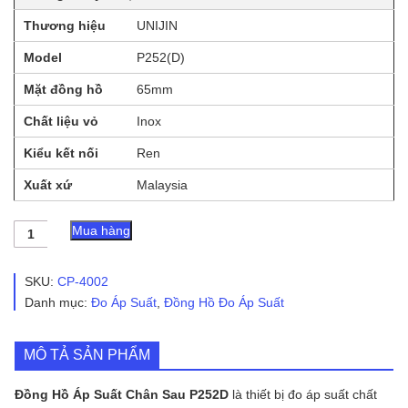
Thương hiệu
UNIJIN
Model
P252(D)
Mặt đồng hồ
65mm
Chất liệu vỏ
Inox
Kiểu kết nối
Ren
Xuất xứ
Malaysia
Đồng
Mua hàng
Hồ
Áp
Suất
SKU:
CP-4002
Chân
Danh mục:
Đo Áp Suất
,
Đồng Hồ Đo Áp Suất
Sau
P252D
-
MÔ TẢ SẢN PHẨM
UNIJIN
số
lượng
Đồng Hồ Áp Suất Chân Sau P252D
là thiết bị đo áp suất chất