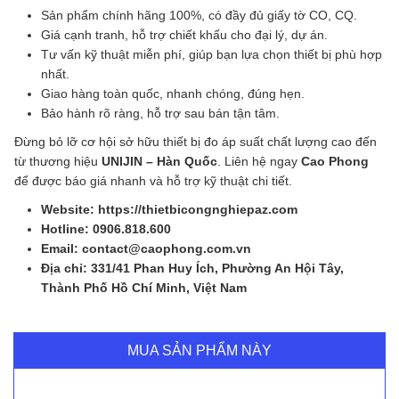
Sản phẩm chính hãng 100%, có đầy đủ giấy tờ CO, CQ.
Giá cạnh tranh, hỗ trợ chiết khấu cho đại lý, dự án.
Tư vấn kỹ thuật miễn phí, giúp bạn lựa chọn thiết bị phù hợp
nhất.
Giao hàng toàn quốc, nhanh chóng, đúng hẹn.
Bảo hành rõ ràng, hỗ trợ sau bán tận tâm.
Đừng bỏ lỡ cơ hội sở hữu thiết bị đo áp suất chất lượng cao đến
từ thương hiệu
UNIJIN – Hàn Quốc
. Liên hệ ngay
Cao Phong
để được báo giá nhanh và hỗ trợ kỹ thuật chi tiết.
Website: https://thietbicongnghiepaz.com
Hotline: 0906.818.600
Email: contact@caophong.com.vn
Địa chỉ: 331/41 Phan Huy Ích, Phường An Hội Tây,
Thành Phố Hồ Chí Minh, Việt Nam
MUA SẢN PHẨM NÀY