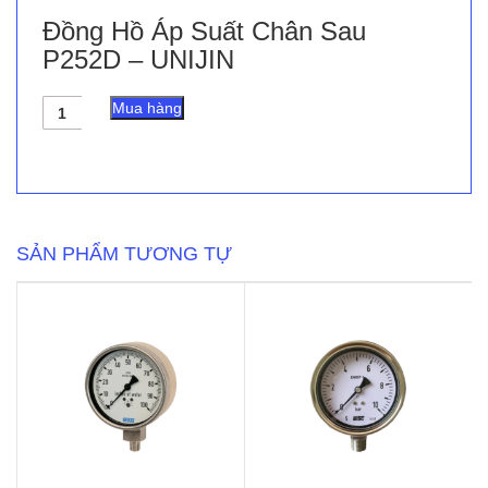
Đồng Hồ Áp Suất Chân Sau
P252D – UNIJIN
Đồng
Mua hàng
Hồ
Áp
Suất
Chân
Sau
P252D
-
SẢN PHẨM TƯƠNG TỰ
UNIJIN
số
lượng