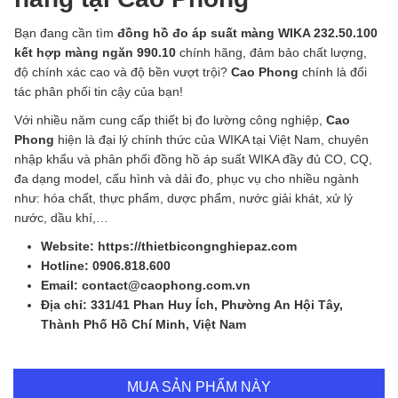
Bạn đang cần tìm
đồng hồ đo áp suất màng WIKA 232.50.100
kết hợp màng ngăn 990.10
chính hãng, đảm bảo chất lượng,
độ chính xác cao và độ bền vượt trội?
Cao Phong
chính là đối
tác phân phối tin cậy của bạn!
Với nhiều năm cung cấp thiết bị đo lường công nghiệp,
Cao
Phong
hiện là đại lý chính thức của WIKA tại Việt Nam, chuyên
nhập khẩu và phân phối đồng hồ áp suất WIKA đầy đủ CO, CQ,
đa dạng model, cấu hình và dải đo, phục vụ cho nhiều ngành
như: hóa chất, thực phẩm, dược phẩm, nước giải khát, xử lý
nước, dầu khí,…
Website: https://thietbicongnghiepaz.com
Hotline: 0906.818.600
Email: contact@caophong.com.vn
Địa chỉ: 331/41 Phan Huy Ích, Phường An Hội Tây,
Thành Phố Hồ Chí Minh, Việt Nam
MUA SẢN PHẨM NÀY