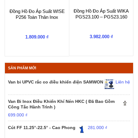
Đồng Hồ Đo Áp Suất WIKA
Đồng Hồ Đo Áp Suất WISE
PGS23.100 – PGS23.160
P256 Toàn Thân Inox
3.982.000
₫
1.809.000
₫
SẢN PHẨM MỚI
Van bi UPVC rắc co điều khiển điện SAMWON
Liên hệ
Van Bi Inox Điều Khiển Khí Nén HKC ( Đã Bao Gồm
Công Tắc Hành Trình )
699.000
₫
Cút FF 11.25°-22.5° - Cao Phong
281.000
₫