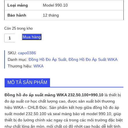
Loại màng
Model 990.10
Bảo hành
12 tháng
Còn 25 trong kho
Đồng
Mua hàng
Hồ
Đo
Áp
SKU:
capo0386
Suất
Danh mục:
Đồng Hồ Đo Áp Suất
,
Đồng Hồ Đo Áp Suất WIKA
Màng
Thương hiệu:
WIKA
WIKA
232.50.100+990.10
số
lượng
MÔ TẢ SẢN PHẨM
Đồng hồ đo áp suất màng WIKA 232.50.100+990.10
là thiết bị
đo áp suất cơ học chất lượng cao, được sản xuất bởi thương
hiệu WIKA – CHLB Đức. Sản phẩm kết hợp giữa đồng hồ đo áp
suất model 232.50.100 và seal màng bảo vệ model 990.10, giúp
thiết bị đo lường chính xác ngay cả trong các môi trường đặc biệt
như chất lỏng ăn mòn, môi chất có độ nhớt cao hoặc dễ kết tinh.