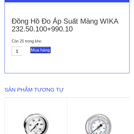
Đồng Hồ Đo Áp Suất Màng WIKA
232.50.100+990.10
Còn 25 trong kho
Đồng
Mua hàng
Hồ
Đo
Áp
Suất
Màng
WIKA
232.50.100+990.10
SẢN PHẨM TƯƠNG TỰ
số
lượng