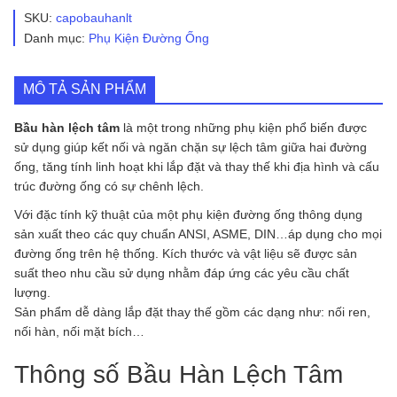
Tâm
SKU:
capobauhanlt
số
Danh mục:
Phụ Kiện Đường Ống
lượng
MÔ TẢ SẢN PHẨM
Bầu hàn lệch tâm
là một trong những phụ kiện phổ biến được
sử dụng giúp kết nối và ngăn chặn sự lệch tâm giữa hai đường
ống, tăng tính linh hoạt khi lắp đặt và thay thế khi địa hình và cấu
trúc đường ống có sự chênh lệch.
Với đặc tính kỹ thuật của một phụ kiện đường ống thông dụng
sản xuất theo các quy chuẩn ANSI, ASME, DIN…áp dụng cho mọi
đường ống trên hệ thống. Kích thước và vật liệu sẽ được sản
suất theo nhu cầu sử dụng nhằm đáp ứng các yêu cầu chất
lượng.
Sản phẩm dễ dàng lắp đặt thay thế gồm các dạng như: nối ren,
nối hàn, nối mặt bích…
Thông số Bầu Hàn Lệch Tâm