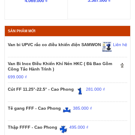
3.367.000
₫
4.069.000
₫
SẢN PHẨM MỚI
Van bi UPVC rắc co điều khiển điện SAMWON
Liên hệ
Van Bi Inox Điều Khiển Khí Nén HKC ( Đã Bao Gồm
Công Tắc Hành Trình )
699.000
₫
Cút FF 11.25°-22.5° - Cao Phong
281.000
₫
Tê gang FFF - Cao Phong
385.000
₫
Thập FFFF - Cao Phong
495.000
₫