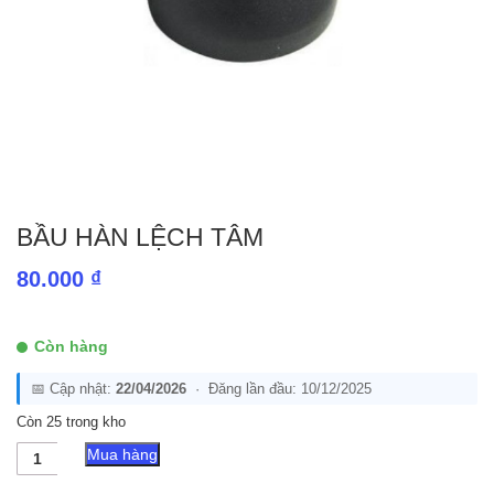
BẦU HÀN LỆCH TÂM
80.000
₫
Còn hàng
📅 Cập nhật:
22/04/2026
· Đăng lần đầu: 10/12/2025
Còn 25 trong kho
Bầu
Mua hàng
Hàn
Lệch