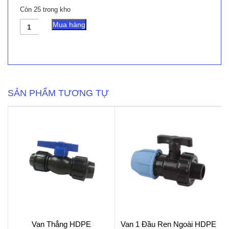
Còn 25 trong kho
Bầu
Mua hàng
Hàn
Lệch
Tâm
số
lượng
SẢN PHẨM TƯƠNG TỰ
Van Thẳng HDPE
Van 1 Đầu Ren Ngoài HDPE