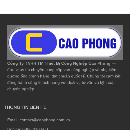
Công Ty TNHH TM Thiết Bị Công Nghiệp Cao Phong
—
đơn vị uy tín chuyên cung cấp van công nghiệp và phụ kiện
đường ống chính hãng, đạt chuẩn quốc tế. Chúng tôi cam kết
đồng hành cùng khách hàng với dịch vụ tư vấn và kỹ thuật
chuyên nghiệp.
THÔNG TIN LIÊN HỆ
Email:
contact@caophong.com.vn
Hotline:
0906.818.600