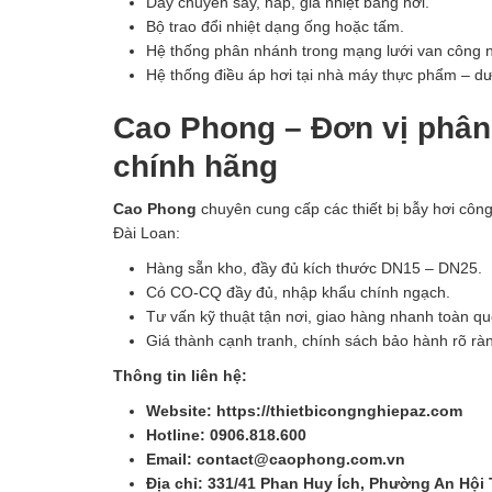
Dây chuyền sấy, hấp, gia nhiệt bằng hơi.
Bộ trao đổi nhiệt dạng ống hoặc tấm.
Hệ thống phân nhánh trong mạng lưới van công n
Hệ thống điều áp hơi tại nhà máy thực phẩm – 
Cao Phong – Đơn vị phân 
chính hãng
Cao Phong
chuyên cung cấp các thiết bị bẫy hơi công
Đài Loan:
Hàng sẵn kho, đầy đủ kích thước DN15 – DN25.
Có CO-CQ đầy đủ, nhập khẩu chính ngạch.
Tư vấn kỹ thuật tận nơi, giao hàng nhanh toàn qu
Giá thành cạnh tranh, chính sách bảo hành rõ rà
Thông tin liên hệ:
Website: https://thietbicongnghiepaz.com
Hotline: 0906.818.600
Email: contact@caophong.com.vn
Địa chỉ: 331/41 Phan Huy Ích, Phường An Hội