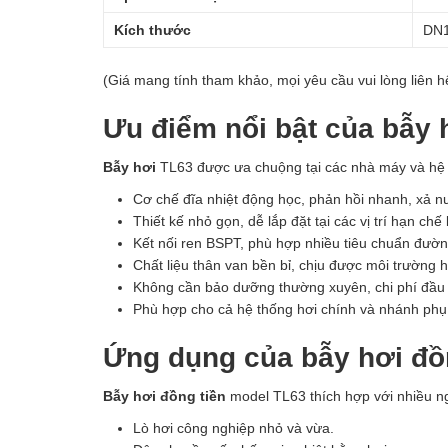
Kích thước
DN1
(Giá mang tính tham khảo, mọi yêu cầu vui lòng liên hệ
Ưu điểm nổi bật của bẫy 
Bẫy hơi
TL63 được ưa chuộng tại các nhà máy và hệ 
Cơ chế đĩa nhiệt động học, phản hồi nhanh, xả 
Thiết kế nhỏ gọn, dễ lắp đặt tại các vị trí hạn chế
Kết nối ren BSPT, phù hợp nhiều tiêu chuẩn đườ
Chất liệu thân van bền bỉ, chịu được môi trường h
Không cần bảo dưỡng thường xuyên, chi phí đầu t
Phù hợp cho cả hệ thống hơi chính và nhánh phụ
Ứng dụng của bẫy hơi đồn
Bẫy hơi đồng tiền
model TL63 thích hợp với nhiều ng
Lò hơi công nghiệp nhỏ và vừa.