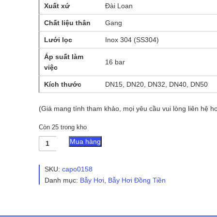
Xuất xứ
Đài Loan
Chất liệu thân
Gang
Lưới lọc
Inox 304 (SS304)
Áp suất làm
16 bar
việc
Kích thước
DN15, DN20, DN32, DN40, DN50
(Giá mang tính tham khảo, mọi yêu cầu vui lòng liên hệ hot
Còn 25 trong kho
Bẫy
Mua hàng
hơi
đồng
tiền
SKU:
capo0158
TL63
Danh mục:
Bẫy Hơi
,
Bẫy Hơi Đồng Tiền
nối
ren
số
lượng