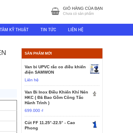
GIỎ HÀNG CỦA BẠN
Chưa có sản phẩm
TÂM KỸ THUẬT
TIN TỨC
LIÊN HỆ
EN
SẢN PHẨM MỚI
Van bi UPVC rắc co điều khiển
điện SAMWON
Liên hệ
Van Bi Inox Điều Khiển Khí Nén
HKC ( Đã Bao Gồm Công Tắc
Hành Trình )
699.000
₫
Cút FF 11.25°-22.5° - Cao
Phong