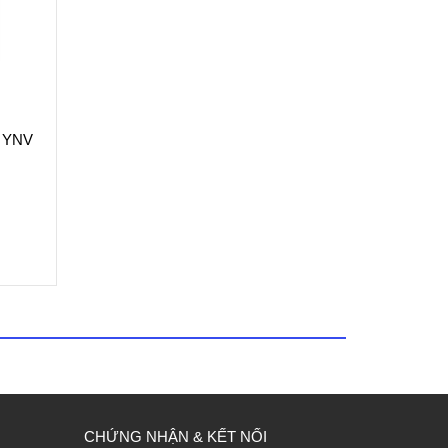
n YNV
CHỨNG NHẬN & KẾT NỐI