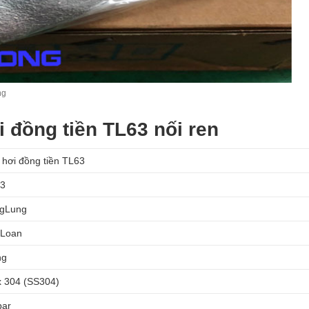
ng
 đồng tiền TL63 nối ren
 hơi đồng tiền TL63
3
gLung
 Loan
ng
x 304 (SS304)
bar