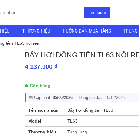
Tìm kiếm
THIỆU
THƯƠNG HIỆU
HƯỚNG DẪN MUA HÀNG
TRUNG 
ng tiền TL63 nối ren
BẪY HƠI ĐỒNG TIỀN TL63 NỐI R
4.137.000
₫
Còn hàng
📅 Cập nhật:
05/05/2026
· Đăng lần đầu: 10/12/2025
Tên sản phẩm
Bẫy hơi đồng tiền TL63
Model
TL63
Thương hiệu
TungLung