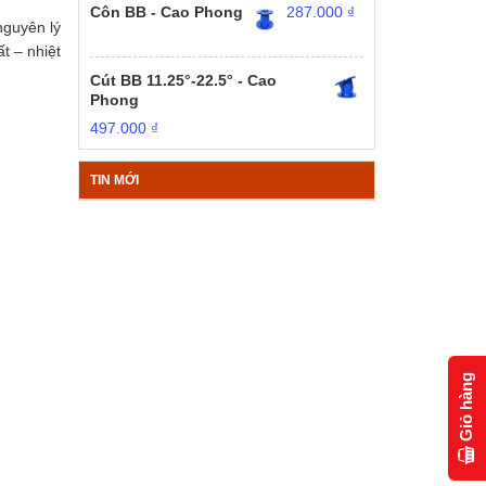
Côn BB - Cao Phong
287.000
₫
nguyên lý
t – nhiệt
Cút BB 11.25°-22.5° - Cao
Phong
497.000
₫
TIN MỚI
Giỏ hàng