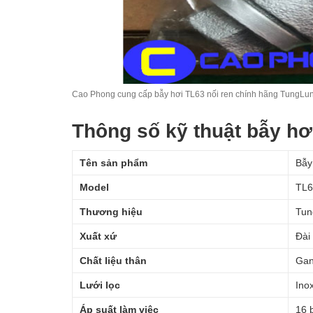
Cao Phong cung cấp bẫy hơi TL63 nối ren chính hãng TungLu
Thông số kỹ thuật bẫy hơi
Tên sản phẩm
Bẫy
Model
TL6
Thương hiệu
Tun
Xuất xứ
Đài
Chất liệu thân
Ga
Lưới lọc
Ino
Áp suất làm việc
16 