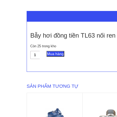
Bẫy hơi đồng tiền TL63 nối ren
Còn 25 trong kho
Bẫy
Mua hàng
hơi
đồng
tiền
TL63
nối
ren
SẢN PHẨM TƯƠNG TỰ
số
lượng