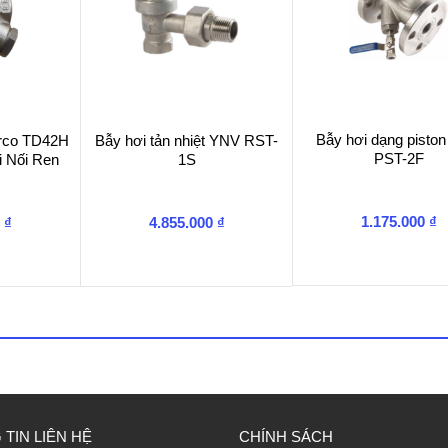
Bẫy hơi dạng pisto
arco TD42H
Bẫy hơi tản nhiệt YNV RST-
PST-2F
i Nối Ren
1S
1.175.000
₫
0
₫
4.855.000
₫
TIN LIÊN HỆ
CHÍNH SÁCH