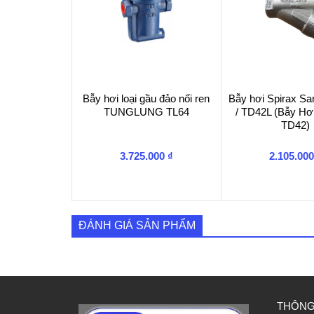
Bẫy hơi loại gầu đảo nối ren
Bẫy hơi Spirax S
TUNGLUNG TL64
/ TD42L (Bẫy Hơ
TD42)
3.725.000
₫
2.105.00
ĐÁNH GIÁ SẢN PHẨM
THÔNG 