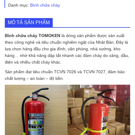
số
Danh mục:
Bình chữa cháy
lượng
MÔ TẢ SẢN PHẨM
Bình chữa cháy TOMOKEN
là dòng sản phẩm được sản xuất
theo công nghệ và tiêu chuẩn nghiêm ngặt của Nhật Bản. Đây là
lựa chọn hàng đầu cho gia đình, văn phòng, nhà xưởng, kho
hàng… nhờ khả năng dập tắt nhanh các đám cháy do xăng, dầu,
điện và nhiều chất cháy khác.
Sản phẩm đạt tiêu chuẩn TCVN 7026 và TCVN 7027, đảm bảo
chất lượng – an toàn – độ bền.