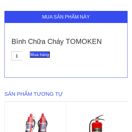
MUA SẢN PHẨM NÀY
Bình Chữa Cháy TOMOKEN
Bình
Mua hàng
Chữa
Cháy
TOMOKEN
số
lượng
SẢN PHẨM TƯƠNG TỰ