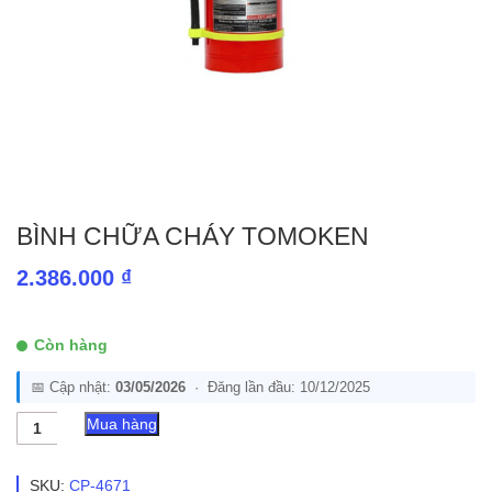
BÌNH CHỮA CHÁY TOMOKEN
2.386.000
₫
Còn hàng
📅 Cập nhật:
03/05/2026
· Đăng lần đầu: 10/12/2025
Bình
Mua hàng
Chữa
Cháy
TOMOKEN
SKU:
CP-4671