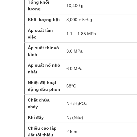
Tổng khối
10,400 g
lượng
Khối lượng bột
8,000 ± 5% g
Áp suất làm
1.1 – 1.85 MPa
việc
Áp suất thử vỏ
3.0 MPa
bình
Áp suất nổ nhỏ
6.0 MPa
nhất
Nhiệt độ hoạt
68°C
động đầu phun
Chất chữa
NH₄H₂PO₄
cháy
Khí đẩy
N₂ (Nitơ)
Chiều cao lắp
2.5 m
đặt tối thiểu