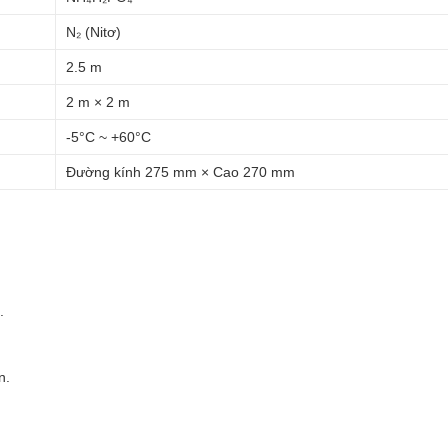
N₂ (Nitơ)
2.5 m
2 m × 2 m
-5°C ~ +60°C
Đường kính 275 mm × Cao 270 mm
.
n.