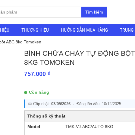
Tìm kiếm
THIỆU
THƯƠNG HIỆU
HƯỚNG DẪN MUA HÀNG
TRUNG 
 bột ABC 8kg Tomoken
BÌNH CHỮA CHÁY TỰ ĐỘNG BỘT
8KG TOMOKEN
757.000
₫
Còn hàng
📅 Cập nhật:
03/05/2026
· Đăng lần đầu: 10/12/2025
Thông số kỹ thuật
Model
TMK-VJ-ABC/AUTO 8KG