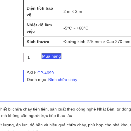
Diện tích bảo
2 m × 2 m
vệ
Nhiệt độ làm
-5°C ~ +60°C
việc
Kích thước
Đường kính 275 mm × Cao 270 mm
Bình
Mua hàng
chữa
cháy
tự
SKU:
CP-4699
động
Danh mục:
Bình chữa cháy
bột
ABC
8kg
Tomoken
số
lượng
thiết bị chữa cháy tiên tiến, sản xuất theo công nghệ Nhật Bản, tự động
i mà không cần người trực tiếp thao tác.
 lượng, áp lực, độ bền và hiệu quả chữa cháy, phù hợp cho nhà kho, 