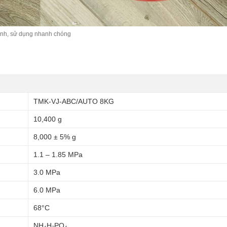
inh, sử dụng nhanh chóng
TMK-VJ-ABC/AUTO 8KG
10,400 g
8,000 ± 5% g
1.1 – 1.85 MPa
3.0 MPa
6.0 MPa
68°C
NH₄H₂PO₄