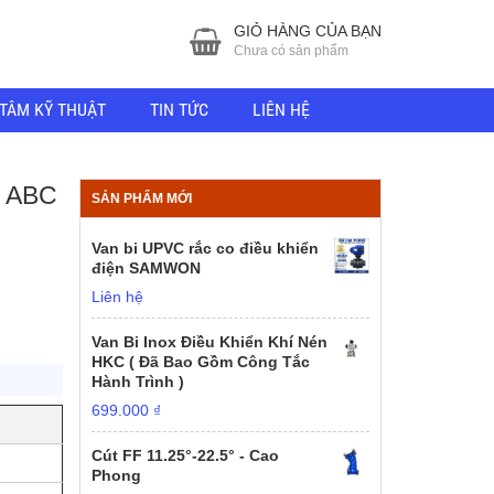
GIỎ HÀNG CỦA BẠN
Chưa có sản phẩm
TÂM KỸ THUẬT
TIN TỨC
LIÊN HỆ
 ABC
SẢN PHẨM MỚI
Van bi UPVC rắc co điều khiển
điện SAMWON
Liên hệ
Van Bi Inox Điều Khiển Khí Nén
HKC ( Đã Bao Gồm Công Tắc
Hành Trình )
699.000
₫
Cút FF 11.25°-22.5° - Cao
Phong