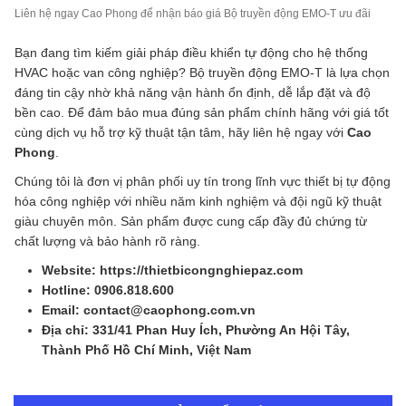
Liên hệ ngay Cao Phong để nhận báo giá Bộ truyền động EMO-T ưu đãi
Bạn đang tìm kiếm giải pháp điều khiển tự động cho hệ thống
HVAC hoặc van công nghiệp? Bộ truyền động EMO-T là lựa chọn
đáng tin cậy nhờ khả năng vận hành ổn định, dễ lắp đặt và độ
bền cao. Để đảm bảo mua đúng sản phẩm chính hãng với giá tốt
cùng dịch vụ hỗ trợ kỹ thuật tận tâm, hãy liên hệ ngay với
Cao
Phong
.
Chúng tôi là đơn vị phân phối uy tín trong lĩnh vực thiết bị tự động
hóa công nghiệp với nhiều năm kinh nghiệm và đội ngũ kỹ thuật
giàu chuyên môn. Sản phẩm được cung cấp đầy đủ chứng từ
chất lượng và bảo hành rõ ràng.
Website: https://thietbicongnghiepaz.com
Hotline: 0906.818.600
Email: contact@caophong.com.vn
Địa chỉ: 331/41 Phan Huy Ích, Phường An Hội Tây,
Thành Phố Hồ Chí Minh, Việt Nam