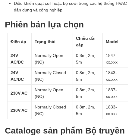
Điều khiển quạt coil hoặc bộ sưởi trong các hệ thống HVAC
dân dụng và công nghiệp.
Phiên bản lựa chọn
Chiều dài
Điện áp
Trạng thái
Model
cáp
24V
Normally Open
0.8m, 2m,
1847-
AC/DC
(NO)
5m
xx.xxx
24V
Normally Closed
0.8m, 2m,
1843-
AC/DC
(NC)
5m
xx.xxx
Normally Open
0.8m, 2m,
1837-
230V AC
(NO)
5m
xx.xxx
Normally Closed
0.8m, 2m,
1833-
230V AC
(NC)
5m
xx.xxx
Cataloge sản phẩm Bộ truyền