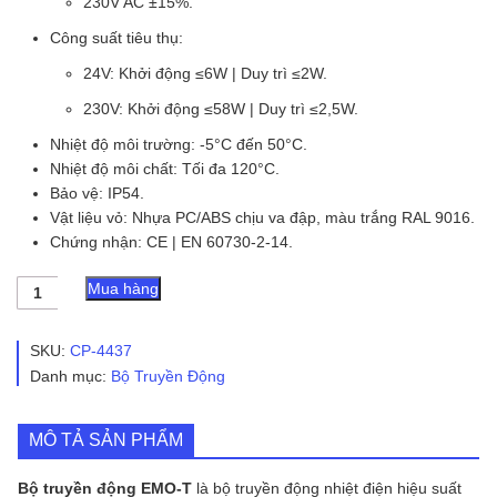
230V AC ±15%.
Công suất tiêu thụ:
24V: Khởi động ≤6W | Duy trì ≤2W.
230V: Khởi động ≤58W | Duy trì ≤2,5W.
Nhiệt độ môi trường: -5°C đến 50°C.
Nhiệt độ môi chất: Tối đa 120°C.
Bảo vệ: IP54.
Vật liệu vỏ: Nhựa PC/ABS chịu va đập, màu trắng RAL 9016.
Chứng nhận: CE | EN 60730-2-14.
Bộ
Mua hàng
Truyền
Động
EMO-
SKU:
CP-4437
T
Danh mục:
Bộ Truyền Động
số
lượng
MÔ TẢ SẢN PHẨM
Bộ truyền động EMO-T
là bộ truyền động nhiệt điện hiệu suất