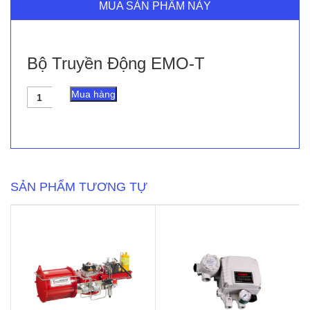
MUA SẢN PHẨM NÀY
Bộ Truyền Động EMO-T
Bộ
Mua hàng
Truyền
Động
EMO-
T
số
lượng
SẢN PHẨM TƯƠNG TỰ