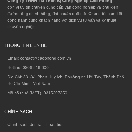
Công Ty TNHH TM Thiết Bị Công Nghiệp Cao Phong
—
đơn vị uy tín chuyên cung cấp van công nghiệp và phụ kiện
đường ống chính hãng, đạt chuẩn quốc tế. Chúng tôi cam kết
đồng hành cùng khách hàng với dịch vụ tư vấn và kỹ thuật
chuyên nghiệp.
THÔNG TIN LIÊN HỆ
Email:
contact@caophong.com.vn
Hotline:
0906.818.600
Địa Chỉ:
331/41 Phan Huy Ích, Phường An Hội Tây, Thành Phố
Hồ Chí Minh, Việt Nam
Mã số thuế (MST): 0315207350
CHÍNH SÁCH
Chính sách đổi trả – hoàn tiền