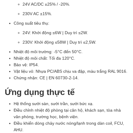
24V AC/DC ±25% / -20%.
230V AC ±15%.
Công suất tiêu thụ:
24V: Khởi động ≤6W | Duy trì ≤2W.
230V: Khởi động ≤58W | Duy trì ≤2,5W.
Nhiệt độ môi trường: -5°C đến 50°C.
Nhiệt độ môi chất: Tối đa 120°C.
Bảo vệ: IP54.
Vật liệu vỏ: Nhựa PC/ABS chịu va đập, màu trắng RAL 9016.
Chứng nhận: CE | EN 60730-2-14.
Ứng dụng thực tế
Hệ thống sưởi sàn, sưởi trần, sưởi bức xạ.
Điều chỉnh nhiệt độ phòng tại căn hộ, khách sạn, tòa nhà
văn phòng, trường học, bệnh viện.
Điều khiển dòng chảy nước nóng/lạnh trong dàn coil, FCU,
AHU.