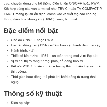
cao, chuyên dùng cho hệ thống điều khiển ON/OFF hoặc PWM.
Kết hợp cùng các van terminal như TBV-C hoặc TA-COMPACT-P,
EMO T mang lại sự ổn định, chính xác và tuổi thọ cao cho hệ
thống điều hòa không khí (HVAC), sưởi, làm mát.
Đặc điểm nổi bật
Chế độ ON/OFF hoặc PWM.
Lực tác động cao (125N) – đảm bảo vận hành đáng tin cậy.
Hành trình: 4,7mm.
Thiết kế kín nước – IP54 – an toàn trong mọi vị trí lắp đặt.
Vị trí chỉ thị rõ ràng từ mọi phía, dễ dàng bảo trì.
Kết nối M30x1.5 tiêu chuẩn – tương thích nhiều loại van trên
thị trường.
Thời gian hoạt động: ~4 phút khi khởi động từ trạng thái
nguội.
Thông số kỹ thuật
Điện áp cấp: