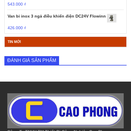
543.000
₫
Van bi inox 3 ngả điều khiển điện DC24V Flowinn
426.000
₫
TIN MỚI
ĐÁNH GIÁ SẢN PHẨM