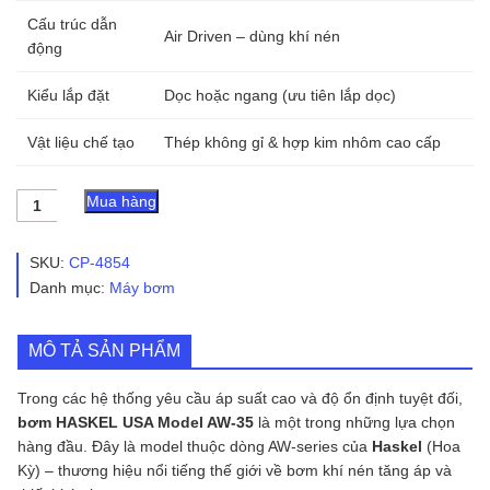
Cấu trúc dẫn
Air Driven – dùng khí nén
động
Kiểu lắp đặt
Dọc hoặc ngang (ưu tiên lắp dọc)
Vật liệu chế tạo
Thép không gỉ & hợp kim nhôm cao cấp
Bơm
Mua hàng
HASKEL
USA
Model
SKU:
CP-4854
AW-
Danh mục:
Máy bơm
35
số
lượng
MÔ TẢ SẢN PHẨM
Trong các hệ thống yêu cầu áp suất cao và độ ổn định tuyệt đối,
bơm HASKEL USA Model AW-35
là một trong những lựa chọn
hàng đầu. Đây là model thuộc dòng AW-series của
Haskel
(Hoa
Kỳ) – thương hiệu nổi tiếng thế giới về bơm khí nén tăng áp và