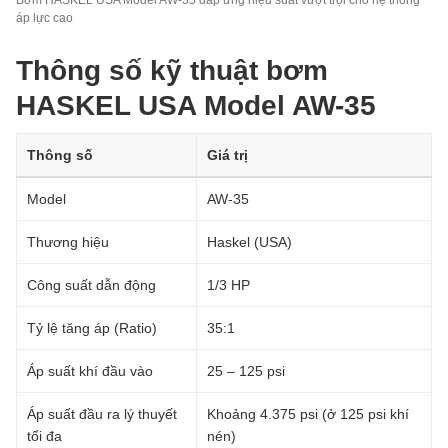
Bơm HASKEL USA Model AW-35 đáp ứng hiệu suất vượt trội cho hệ thống
áp lực cao
Thông số kỹ thuật bơm
HASKEL USA Model AW-35
Thông số
Giá trị
Model
AW-35
Thương hiệu
Haskel (USA)
Công suất dẫn động
1/3 HP
Tỷ lệ tăng áp (Ratio)
35:1
Áp suất khí đầu vào
25 – 125 psi
Áp suất đầu ra lý thuyết
Khoảng 4.375 psi (ở 125 psi khí
tối đa
nén)