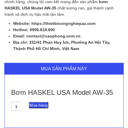
chính hãng, chúng tôi cam kết mang đến sản phẩm
bơm
HASKEL USA Model AW-35
chất lượng cao, giá thành cạnh
tranh và dịch vụ hậu mãi tận tâm.
Website: https://thietbicongnghiepaz.com
Hotline: 0906.818.600
Email: contact@caophong.com.vn
Địa chỉ: 331/41 Phan Huy Ích, Phường An Hội Tây,
Thành Phố Hồ Chí Minh, Việt Nam
MUA SẢN PHẨM NÀY
Bơm HASKEL USA Model AW-35
Bơm
Mua hàng
HASKEL
USA
Model
AW-