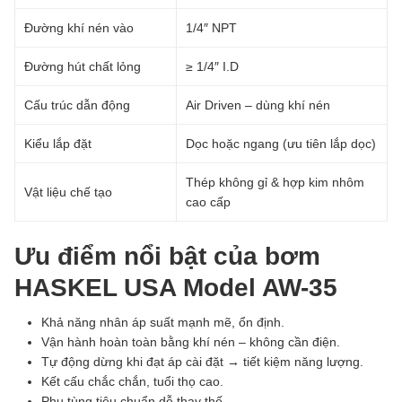
Đường khí nén vào
1/4″ NPT
Đường hút chất lỏng
≥ 1/4″ I.D
Cấu trúc dẫn động
Air Driven – dùng khí nén
Kiểu lắp đặt
Dọc hoặc ngang (ưu tiên lắp dọc)
Thép không gỉ & hợp kim nhôm
Vật liệu chế tạo
cao cấp
Ưu điểm nổi bật của bơm
HASKEL USA Model AW-35
Khả năng nhân áp suất mạnh mẽ, ổn định.
Vận hành hoàn toàn bằng khí nén – không cần điện.
Tự động dừng khi đạt áp cài đặt → tiết kiệm năng lượng.
Kết cấu chắc chắn, tuổi thọ cao.
Phụ tùng tiêu chuẩn dễ thay thế.