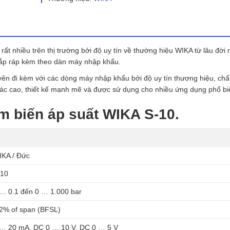
số
lượng
ất nhiều trên thị trường bởi độ uy tín về thường hiệu WIKA từ lâu đời 
ắp ráp kèm theo dàn máy nhập khẩu.
n đi kèm với các dòng máy nhập khẩu bởi độ uy tín thương hiệu, chấ
ác cao, thiết kế mạnh mẽ và được sử dụng cho nhiều ứng dụng phổ bi
m biến áp suất WIKA S-10.
IKA / Đức
-10
… 0.1 đến 0 … 1.000 bar
2% of span (BFSL)
 … 20 mA, DC 0 … 10 V, DC 0 … 5 V