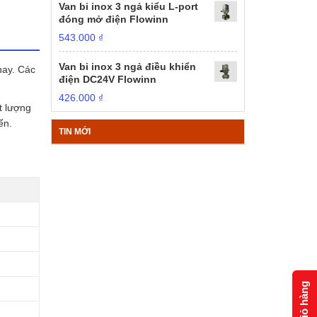
Van bi inox 3 ngả kiểu L-port
đóng mở điện Flowinn
543.000
₫
Van bi inox 3 ngả điều khiển
nay. Các
điện DC24V Flowinn
426.000
₫
t lượng
ến.
TIN MỚI
Giỏ hàng