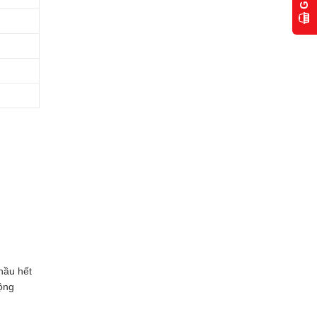
hầu hết
rộng