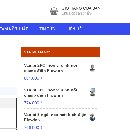
GIỎ HÀNG CỦA BẠN
Chưa có sản phẩm
TÂM KỸ THUẬT
TIN TỨC
LIÊN HỆ
SẢN PHẨM MỚI
Van bi 2PC inox vi sinh nối
clamp điện Flowinn
864.000
₫
Van bi 3PC inox vi sinh nối
clamp điện Flowinn
774.000
₫
Van bi 3 ngả inox mặt bích điện
Flowinn
766.000
₫