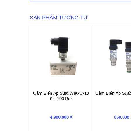
WIKA
S-
10
SẢN PHẨM TƯƠNG TỰ
số
lượng
Cảm Biến Áp Suất WIKA A10
Cảm Biến Áp Suấ
0 – 100 Bar
4.900.000
₫
850.000