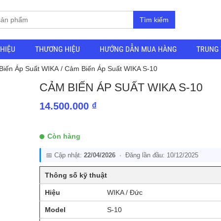
Tìm kiếm
THIỆU
THƯƠNG HIỆU
HƯỚNG DẪN MUA HÀNG
TRUNG 
Biến Áp Suất WIKA
/ Cảm Biến Áp Suất WIKA S-10
CẢM BIẾN ÁP SUẤT WIKA S-10
14.500.000
₫
Còn hàng
📅 Cập nhật:
22/04/2026
· Đăng lần đầu: 10/12/2025
Thông số kỹ thuật
Hiệu
WIKA / Đức
Model
S-10