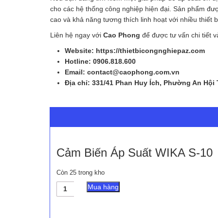
cho các hệ thống công nghiệp hiện đại. Sản phẩm được 
cao và khả năng tương thích linh hoạt với nhiều thiết b
Liên hệ ngay với
Cao Phong
để được tư vấn chi tiết
Website: https://thietbicongnghiepaz.com
Hotline: 0906.818.600
Email: contact@caophong.com.vn
Địa chỉ: 331/41 Phan Huy Ích, Phường An Hội
Cảm Biến Áp Suất WIKA S-10
Còn 25 trong kho
Cảm
Mua hàng
Biến
Áp
Suất