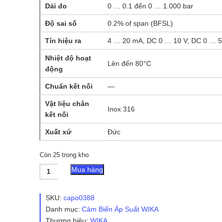
Dải đo
0 … 0.1 đến 0 … 1.000 bar
Độ sai số
0.2% of span (BFSL)
Tín hiệu ra
4 … 20 mA, DC 0 … 10 V, DC 0 … 5
Nhiệt độ hoạt
Lên đến 80°C
động
Chuẩn kết nối
—
Vật liệu chân
Inox 316
kết nối
Xuất xứ
Đức
Còn 25 trong kho
Cảm
Mua hàng
Biến
Áp
Suất
SKU:
capo0388
WIKA
Danh mục:
Cảm Biến Áp Suất WIKA
S-
Thương hiệu:
WIKA
10