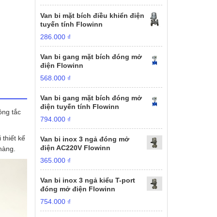
Van bi mặt bích điều khiển điện
tuyến tính Flowinn
286.000
₫
Van bi gang mặt bích đóng mở
điện Flowinn
568.000
₫
Van bi gang mặt bích đóng mở
điện tuyến tính Flowinn
ông tắc
794.000
₫
thiết kế
Van bi inox 3 ngả đóng mở
điện AC220V Flowinn
hàng.
365.000
₫
Van bi inox 3 ngả kiểu T-port
đóng mở điện Flowinn
754.000
₫