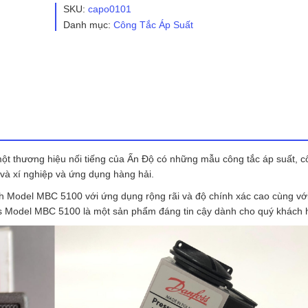
Suất
SKU:
capo0101
Danfoss
Danh mục:
Công Tắc Áp Suất
Model
MBC
5100
số
lượng
t thương hiệu nối tiếng của Ấn Độ có những mẫu công tắc áp suất, c
và xí nghiệp và ứng dụng hàng hải.
h Model MBC 5100 với ứng dụng rộng rãi và độ chính xác cao cùng với 
s Model MBC 5100 là một sản phẩm đáng tin cậy dành cho quý khách 