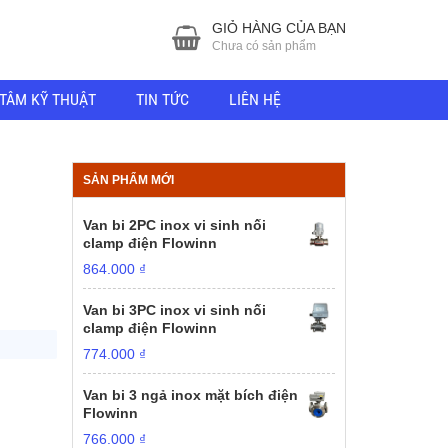
GIỎ HÀNG CỦA BẠN
Chưa có sản phẩm
TÂM KỸ THUẬT
TIN TỨC
LIÊN HỆ
SẢN PHẨM MỚI
Van bi 2PC inox vi sinh nối
clamp điện Flowinn
864.000
₫
Van bi 3PC inox vi sinh nối
clamp điện Flowinn
774.000
₫
Van bi 3 ngả inox mặt bích điện
Flowinn
766.000
₫