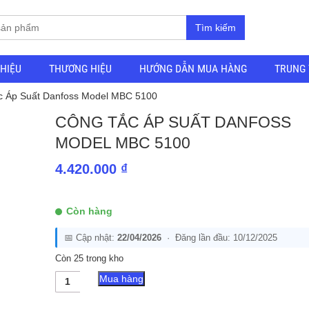
Tìm kiếm
THIỆU
THƯƠNG HIỆU
HƯỚNG DẪN MUA HÀNG
TRUNG 
c Áp Suất Danfoss Model MBC 5100
CÔNG TẮC ÁP SUẤT DANFOSS
MODEL MBC 5100
4.420.000
₫
Còn hàng
📅 Cập nhật:
22/04/2026
· Đăng lần đầu: 10/12/2025
Còn 25 trong kho
Công
Mua hàng
Tắc
Áp