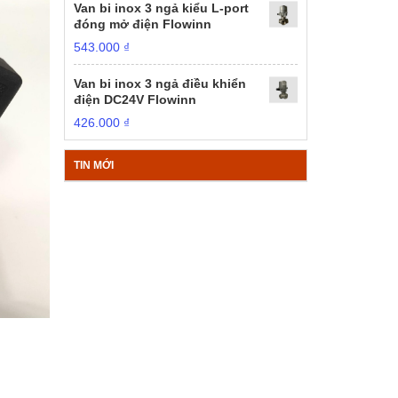
Van bi inox 3 ngả kiểu L-port
đóng mở điện Flowinn
543.000
₫
Van bi inox 3 ngả điều khiển
điện DC24V Flowinn
426.000
₫
TIN MỚI