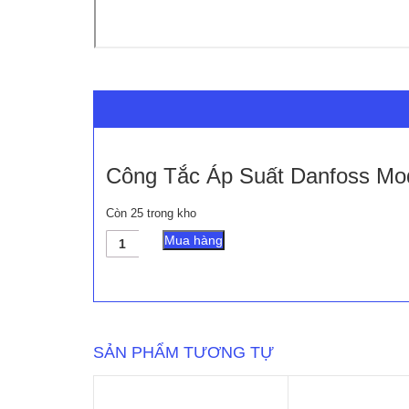
Công Tắc Áp Suất Danfoss Mo
Còn 25 trong kho
Công
Mua hàng
Tắc
Áp
Suất
Danfoss
Model
MBC
SẢN PHẨM TƯƠNG TỰ
5100
số
lượng