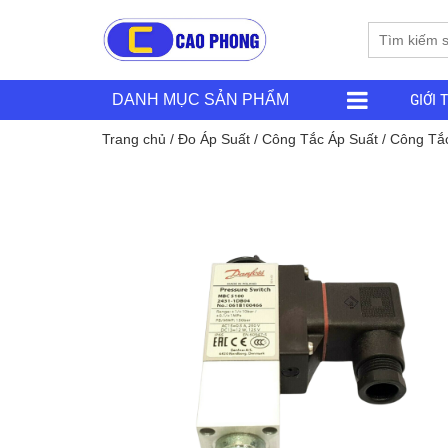
GIỚI 
DANH MỤC SẢN PHẨM
Trang chủ
/
Đo Áp Suất
/
Công Tắc Áp Suất
/ Công Tắ