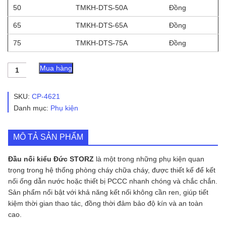
50
TMKH-DTS-50A
Đồng
65
TMKH-DTS-65A
Đồng
75
TMKH-DTS-75A
Đồng
Đầu
Mua hàng
Nối
Kiểu
Đức
SKU:
CP-4621
STORZ
Danh mục:
Phụ kiện
số
lượng
MÔ TẢ SẢN PHẨM
Đầu nối kiểu Đức STORZ
là một trong những phụ kiện quan
trọng trong hệ thống phòng cháy chữa cháy, được thiết kế để kết
nối ống dẫn nước hoặc thiết bị PCCC nhanh chóng và chắc chắn.
Sản phẩm nổi bật với khả năng kết nối không cần ren, giúp tiết
kiệm thời gian thao tác, đồng thời đảm bảo độ kín và an toàn
cao.