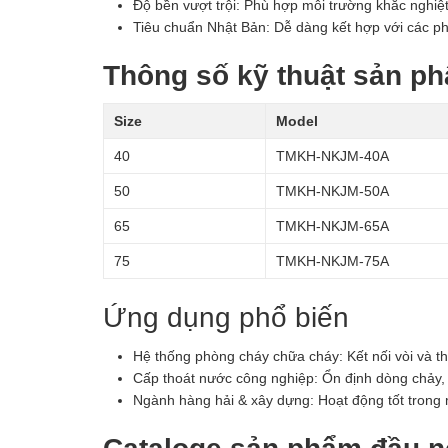
Độ bền vượt trội: Phù hợp môi trường khắc nghiệt, 
Tiêu chuẩn Nhật Bản: Dễ dàng kết hợp với các p
Thông số kỹ thuật sản p
Size
Model
40
TMKH-NKJM-40A
50
TMKH-NKJM-50A
65
TMKH-NKJM-65A
75
TMKH-NKJM-75A
Ứng dụng phổ biến
Hệ thống phòng cháy chữa cháy: Kết nối vòi và thi
Cấp thoát nước công nghiệp: Ổn định dòng chảy, h
Ngành hàng hải & xây dựng: Hoạt động tốt trong m