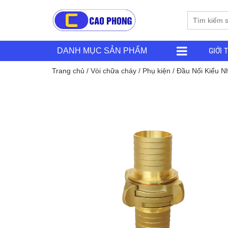
GIỚI 
DANH MỤC SẢN PHẨM
Trang chủ
/
Vòi chữa cháy
/
Phụ kiện
/ Đầu Nối Kiểu 