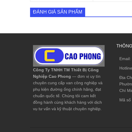
ĐÁNH GIÁ SẢN PHẨM
THÔNG 
Email:
Hotlin
Công Ty TNHH TM Thiết Bị Công
Nghiệp Cao Phong
— đơn vị uy tín
Địa Ch
chuyên cung cấp van công nghiệp và
Phường
phụ kiện đường ống chính hãng, đạt
Chí Mi
chuẩn quốc tế. Chúng tôi cam kết
Mã số 
đồng hành cùng khách hàng với dịch
vụ tư vấn và kỹ thuật chuyên nghiệp.