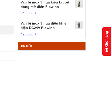
Van bi inox 3 ngả kiểu L-port
đóng mở điện Flowinn
543.000
₫
Van bi inox 3 ngả điều khiển
điện DC24V Flowinn
Giỏ hàng
426.000
₫
TIN MỚI