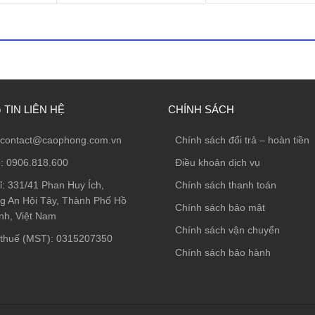
TIN LIÊN HỆ
CHÍNH SÁCH
contact@caophong.com.vn
Chính sách đổi trả – hoàn tiền
e:
0906.818.600
Điều khoản dịch vụ
ỉ:
331/41 Phan Huy Ích,
Chính sách thanh toán
 An Hội Tây, Thành Phố Hồ
Chính sách bảo mật
nh, Việt Nam
Chính sách vận chuyển
thuế (MST): 0315207350
Chính sách bảo hành