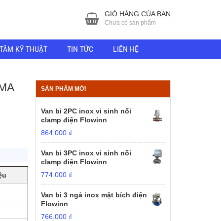
GIỎ HÀNG CỦA BẠN
Chưa có sản phẩm
TÂM KỸ THUẬT
TIN TỨC
LIÊN HỆ
IMA
SẢN PHẨM MỚI
Van bi 2PC inox vi sinh nối
clamp điện Flowinn
864.000
₫
Van bi 3PC inox vi sinh nối
clamp điện Flowinn
774.000
₫
ệu
Van bi 3 ngả inox mặt bích điện
Flowinn
766.000
₫