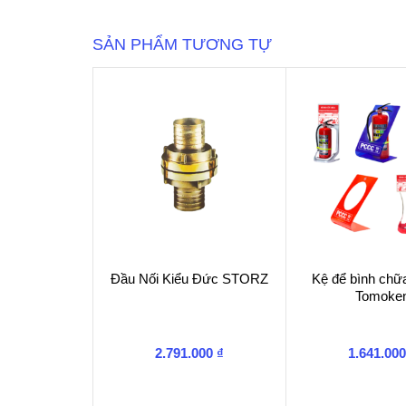
NAKAJIMA
số
SẢN PHẨM TƯƠNG TỰ
lượng
Đầu Nối Kiểu Đức STORZ
Kệ để bình chữ
Tomoke
2.791.000
₫
1.641.00