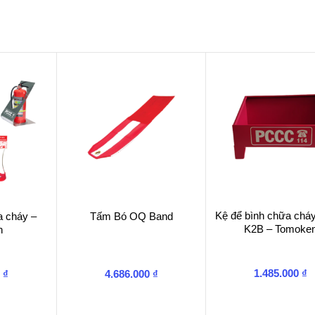
Kệ để bình chữa chá
a cháy –
Tấm Bó OQ Band
K2B – Tomoke
n
1.485.000
₫
0
₫
4.686.000
₫