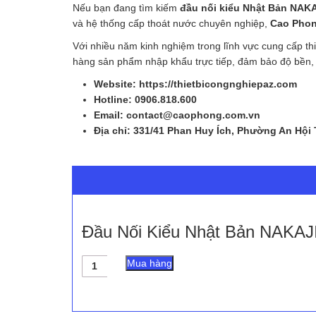
Nếu bạn đang tìm kiếm
đầu nối kiểu Nhật Bản NAK
và hệ thống cấp thoát nước chuyên nghiệp,
Cao Pho
Với nhiều năm kinh nghiệm trong lĩnh vực cung cấp t
hàng sản phẩm nhập khẩu trực tiếp, đảm bảo độ bền, độ
Website: https://thietbicongnghiepaz.com
Hotline: 0906.818.600
Email: contact@caophong.com.vn
Địa chỉ: 331/41 Phan Huy Ích, Phường An Hội
Đầu Nối Kiểu Nhật Bản NAKA
Đầu
Mua hàng
Nối
Kiểu
Nhật
Bản