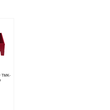
y TMK-
n