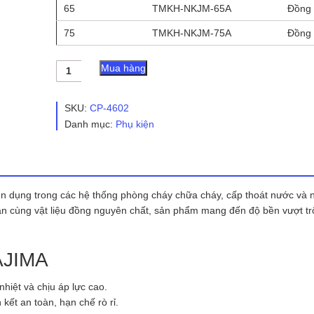
65
TMKH-NKJM-65A
Đồng
75
TMKH-NKJM-75A
Đồng
Đầu
Mua hàng
Nối
Kiểu
Nhật
SKU:
CP-4602
Bản
Danh mục:
Phụ kiện
NAKAJIMA
số
lượng
ên dụng trong các hệ thống phòng cháy chữa cháy, cấp thoát nước và 
ản cùng vật liệu đồng nguyên chất, sản phẩm mang đến độ bền vượt trộ
AJIMA
hiệt và chịu áp lực cao.
kết an toàn, hạn chế rò rỉ.