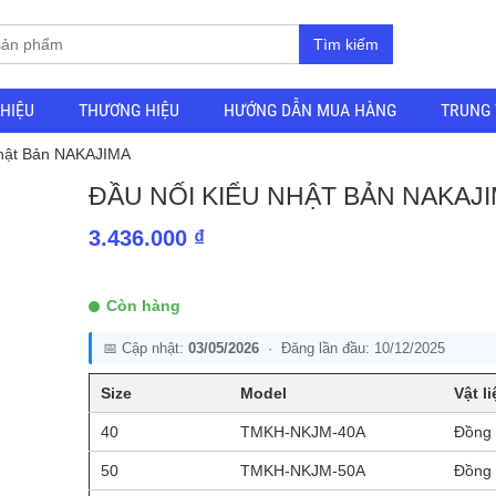
Tìm kiếm
THIỆU
THƯƠNG HIỆU
HƯỚNG DẪN MUA HÀNG
TRUNG 
Nhật Bản NAKAJIMA
ĐẦU NỐI KIỂU NHẬT BẢN NAKAJ
3.436.000
₫
Còn hàng
📅 Cập nhật:
03/05/2026
· Đăng lần đầu: 10/12/2025
Size
Model
Vật li
40
TMKH-NKJM-40A
Đồng
50
TMKH-NKJM-50A
Đồng