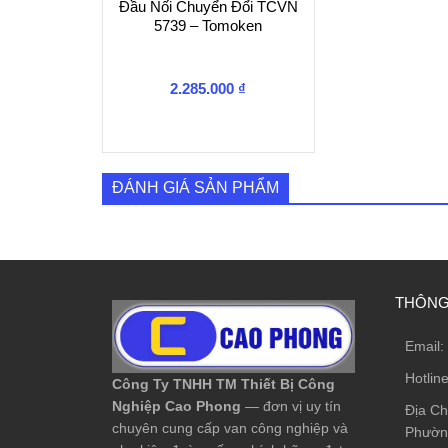
Đầu Nối Chuyển Đổi TCVN
5739 – Tomoken
2.285.000
₫
ĐÁNH GIÁ SẢN PHẨM
THÔNG 
Email:
Hotlin
Công Ty TNHH TM Thiết Bị Công
Nghiệp Cao Phong
— đơn vị uy tín
Địa Ch
chuyên cung cấp van công nghiệp và
Phường