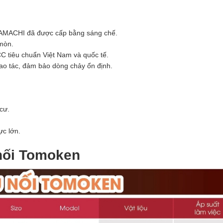
AMACHI đã được cấp bằng sáng chế.
mòn.
C tiêu chuẩn Việt Nam và quốc tế.
hao tác, đảm bảo dòng chảy ổn định.
cư.
ực lớn.
nối Tomoken