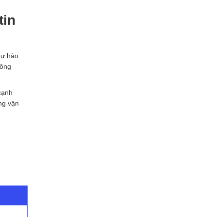
tin
ự hào
công
 cạnh
ống vận