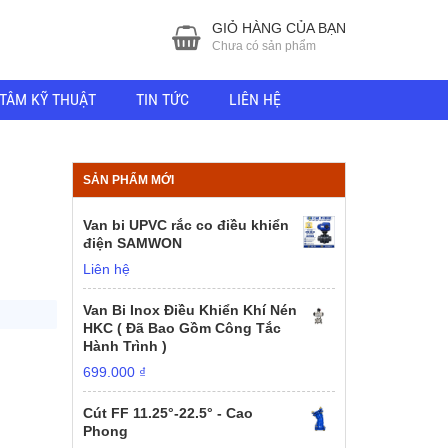
GIỎ HÀNG CỦA BẠN
Chưa có sản phẩm
TÂM KỸ THUẬT
TIN TỨC
LIÊN HỆ
SẢN PHẨM MỚI
Van bi UPVC rắc co điều khiển
điện SAMWON
Liên hệ
Van Bi Inox Điều Khiển Khí Nén
HKC ( Đã Bao Gồm Công Tắc
Hành Trình )
699.000
₫
Cút FF 11.25°-22.5° - Cao
Phong