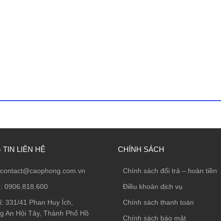
TIN LIÊN HỆ
CHÍNH SÁCH
contact@caophong.com.vn
Chính sách đổi trả – hoàn tiền
e:
0906.818.600
Điều khoản dịch vụ
ỉ:
331/41 Phan Huy Ích,
Chính sách thanh toán
 An Hội Tây, Thành Phố Hồ
Chính sách bảo mật