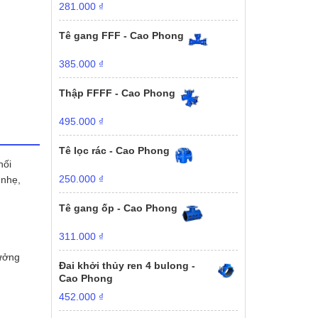
281.000
₫
Tê gang FFF - Cao Phong
385.000
₫
Thập FFFF - Cao Phong
495.000
₫
Tê lọc rác - Cao Phong
nối
250.000
₫
 nhẹ,
Tê gang ốp - Cao Phong
311.000
₫
hưởng
Đai khởi thủy ren 4 bulong -
Cao Phong
452.000
₫