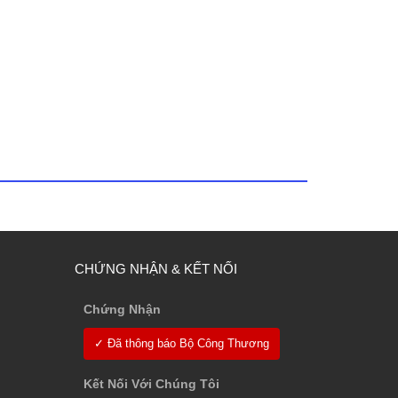
CHỨNG NHẬN & KẾT NỐI
Chứng Nhận
✓ Đã thông báo Bộ Công Thương
Kết Nối Với Chúng Tôi