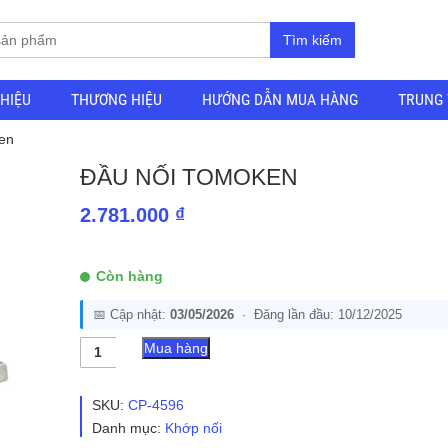
Tìm kiếm
THIỆU
THƯƠNG HIỆU
HƯỚNG DẪN MUA HÀNG
TRUNG 
en
ĐẦU NỐI TOMOKEN
2.781.000
₫
Còn hàng
📅 Cập nhật:
03/05/2026
· Đăng lần đầu: 10/12/2025
Đầu
Mua hàng
Nối
Tomoken
số
SKU:
CP-4596
lượng
Danh mục:
Khớp nối