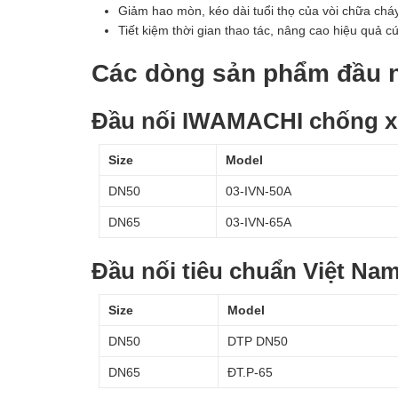
Giảm hao mòn, kéo dài tuổi thọ của vòi chữa cháy
Tiết kiệm thời gian thao tác, nâng cao hiệu quả c
Các dòng sản phẩm đầu 
Đầu nối IWAMACHI chống x
Size
Model
DN50
03-IVN-50A
DN65
03-IVN-65A
Đầu nối tiêu chuẩn Việt Na
Size
Model
DN50
DTP DN50
DN65
ĐT.P-65