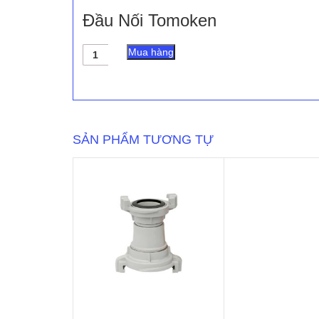
Đầu Nối Tomoken
Đầu
Mua hàng
Nối
Tomoken
số
lượng
SẢN PHẨM TƯƠNG TỰ