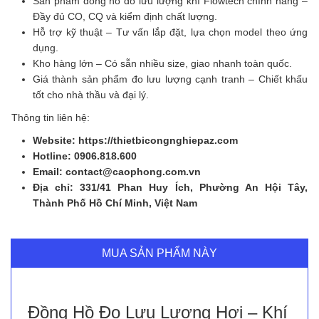
Sản phẩm đồng hồ đo lưu lượng khí Flowtech chính hãng –
Đầy đủ CO, CQ và kiểm định chất lượng.
Hỗ trợ kỹ thuật – Tư vấn lắp đặt, lựa chọn model theo ứng
dụng.
Kho hàng lớn – Có sẵn nhiều size, giao nhanh toàn quốc.
Giá thành sản phẩm đo lưu lượng cạnh tranh – Chiết khấu
tốt cho nhà thầu và đại lý.
Thông tin liên hệ:
Website: https://thietbicongnghiepaz.com
Hotline: 0906.818.600
Email: contact@caophong.com.vn
Địa chỉ: 331/41 Phan Huy Ích, Phường An Hội Tây,
Thành Phố Hồ Chí Minh, Việt Nam
MUA SẢN PHẨM NÀY
Đồng Hồ Đo Lưu Lượng Hơi – Khí