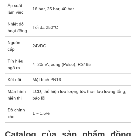
Áp suất
16 bar, 25 bar, 40 bar
làm việc
Nhiệt độ
Tối đa 250°C
hoạt động
Nguồn
24VDC
cấp
Tín hiệu
4–20mA, xung (Pulse), RS485
ngõ ra
Kết nối
Mặt bích PN16
Màn hình
LCD, thể hiện lưu lượng tức thời, lưu lượng tổng,
hiển thị
báo lỗi
Độ chính
1 ~ 1.5%
xác
Catalog của sản phẩm đồng