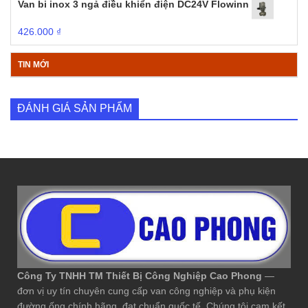
Van bi inox 3 ngả điều khiển điện DC24V Flowinn
426.000
₫
TIN MỚI
ĐÁNH GIÁ SẢN PHẨM
Công Ty TNHH TM Thiết Bị Công Nghiệp Cao Phong
—
đơn vị uy tín chuyên cung cấp van công nghiệp và phụ kiện
đường ống chính hãng, đạt chuẩn quốc tế. Chúng tôi cam kết