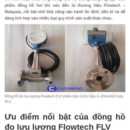
FLV
phẩm đồng hồ hơi khí nén đến từ thương hiệu Flowtech –
số
lượng
Malaysia, nổi bật nhờ khả năng vận hành ổn định, bền bỉ và dễ
dàng tích hợp vào nhiều loại quy trình sản xuất khác nhau.
Đồng hồ đo lưu lượng Flowtech FLV phiên bản có tín hiệu 4–20mA tích hợp
PLC
Ưu điểm nổi bật của đồng hồ
đo lưu lượng Flowtech FLV