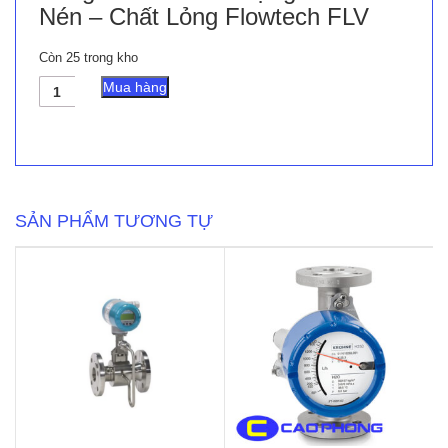
Nén – Chất Lỏng Flowtech FLV
Còn 25 trong kho
Đồng
Mua hàng
Hồ
Đo
Lưu
Lượng
Hơi
-
Khí
SẢN PHẨM TƯƠNG TỰ
Nén
-
Chất
Lỏng
Flowtech
FLV
số
lượng