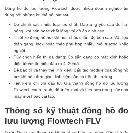
Đồng hồ đo lưu lượng Flowtech được nhiều doanh nghiệp tin
dùng bởi những lợi thế nổi bật sau:
Đo chính xác nhiều loại lưu chất: Đáp ứng yêu cầu đo hơi
nóng, khí nén hoặc chất lỏng với độ ổn định cao.
Thiết kế đồng hồ hơi khí nén chắc chắn, độ bền cao: Vật liệu
thân gang, inox hoặc thép phù hợp nhiều môi trường khắc
nghiệt.
Tùy chọn hiển thị đa dạng: Có sẵn dạng cơ mặt kính hoặc
điện tử với tín hiệu đầu ra 4–20mA.
Dễ bảo trì và thay thế linh kiện: Cấu tạo module của đồng hồ
hơi khí nén đơn giản, linh kiện sẵn có trên thị trường.
Tiết kiệm chi phí đầu tư: Giá thành đồng hồ đo lưu lượng
Flowtech cạnh tranh, dễ triển khai và tích hợp trong các nhà
máy mới hoặc cải tạo.
Thông số kỹ thuật đồng hồ đo
lưu lượng Flowtech FLV
Dưới đây là các thông số kỹ thuật cơ bản của dòng đồng hồ đo