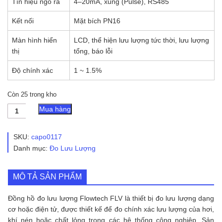
Tín hiệu ngõ ra
4–20mA, xung (Pulse), RS485
Kết nối
Mặt bích PN16
Màn hình hiển
LCD, thể hiện lưu lượng tức thời, lưu lượng
thị
tổng, báo lỗi
Độ chính xác
1 ~ 1.5%
Còn 25 trong kho
Đồng
Mua hàng
Hồ
Đo
Lưu
SKU:
capo0117
Lượng
Danh mục:
Đo Lưu Lượng
Hơi
-
Khí
MÔ TẢ SẢN PHẨM
Nén
-
Chất
Đồng hồ đo lưu lượng Flowtech FLV là thiết bị đo lưu lượng dạng
Lỏng
cơ hoặc điện tử, được thiết kế để đo chính xác lưu lượng của hơi,
Flowtech
khí nén hoặc chất lỏng trong các hệ thống công nghiệp. Sản