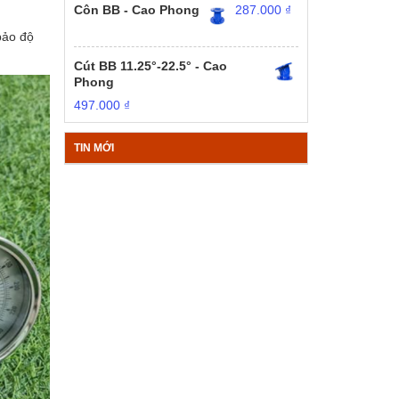
Côn BB - Cao Phong
287.000
₫
bảo độ
Cút BB 11.25°-22.5° - Cao
Phong
497.000
₫
TIN MỚI