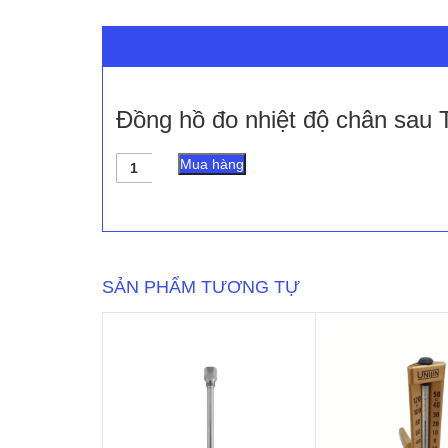
Đồng hồ đo nhiệt độ chân sau 
Đồng
Mua hàng
hồ
đo
nhiệt
độ
chân
sau
SẢN PHẨM TƯƠNG TỰ
T110
-
UNIJIN
số
lượng