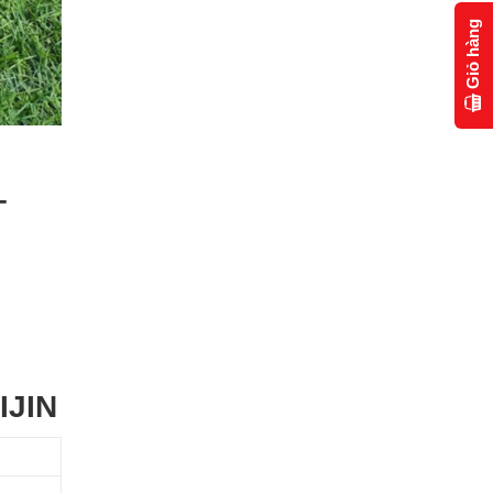
Giỏ hàng
–
IJIN