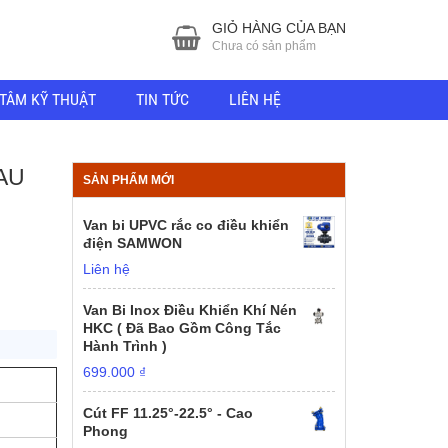
GIỎ HÀNG CỦA BẠN
Chưa có sản phẩm
TÂM KỸ THUẬT
TIN TỨC
LIÊN HỆ
AU
SẢN PHẨM MỚI
Van bi UPVC rắc co điều khiển
điện SAMWON
Liên hệ
Van Bi Inox Điều Khiển Khí Nén
HKC ( Đã Bao Gồm Công Tắc
Hành Trình )
699.000
₫
Cút FF 11.25°-22.5° - Cao
Phong