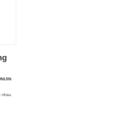
ng
UNIJIN
c nhau.