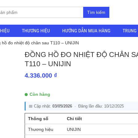
Tìm kiếm
THIỆU
THƯƠNG HIỆU
HƯỚNG DẪN MUA HÀNG
TRUNG 
 hồ đo nhiệt độ chân sau T110 – UNIJIN
ĐỒNG HỒ ĐO NHIỆT ĐỘ CHÂN S
T110 – UNIJIN
4.336.000
₫
Còn hàng
📅 Cập nhật:
03/05/2026
· Đăng lần đầu: 10/12/2025
Thông số
Chi tiết
Thương hiệu
UNIJIN