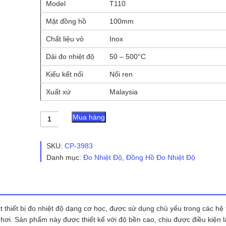
Model
T110
Mặt đồng hồ
100mm
Chất liệu vỏ
Inox
Dải đo nhiệt độ
50 – 500°C
Kiểu kết nối
Nối ren
Xuất xứ
Malaysia
Đồng
Mua hàng
hồ
đo
nhiệt
SKU:
CP-3983
độ
Danh mục:
Đo Nhiệt Độ
,
Đồng Hồ Đo Nhiệt Độ
chân
sau
T110
-
UNIJIN
số
t thiết bị đo nhiệt độ dạng cơ học, được sử dụng chủ yếu trong các hệ
lượng
 hơi. Sản phẩm này được thiết kế với độ bền cao, chịu được điều kiện 