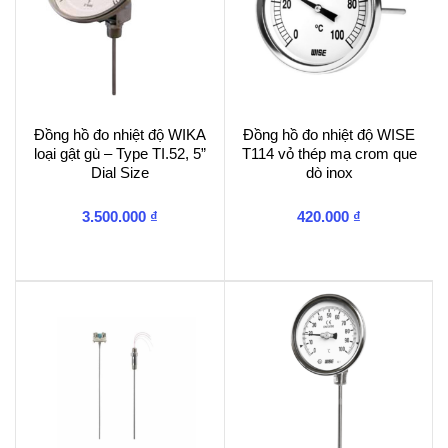
Đồng hồ đo nhiệt độ WIKA
Đồng hồ đo nhiệt độ WISE
loại gật gù – Type TI.52, 5”
T114 vỏ thép mạ crom que
Dial Size
dò inox
3.500.000
₫
420.000
₫