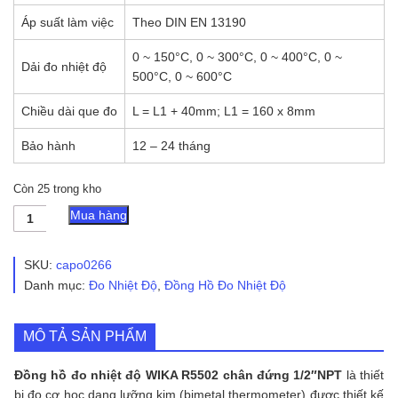
Áp suất làm việc
Theo DIN EN 13190
0 ~ 150°C, 0 ~ 300°C, 0 ~ 400°C, 0 ~
Dải đo nhiệt độ
500°C, 0 ~ 600°C
Chiều dài que đo
L = L1 + 40mm; L1 = 160 x 8mm
Bảo hành
12 – 24 tháng
Còn 25 trong kho
Đồng
Mua hàng
Hồ
Đo
Nhiệt
SKU:
capo0266
Độ
Danh mục:
Đo Nhiệt Độ
,
Đồng Hồ Đo Nhiệt Độ
WIKA
R5502
Chân
MÔ TẢ SẢN PHẨM
Đứng
1/2"NPT
số
Đồng hồ đo nhiệt độ WIKA R5502 chân đứng 1/2″NPT
là thiết
lượng
bị đo cơ học dạng lưỡng kim (bimetal thermometer) được thiết kế