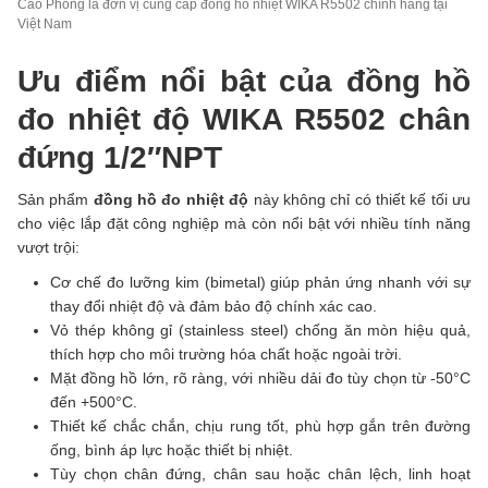
Cao Phong là đơn vị cung cấp đồng hồ nhiệt WIKA R5502 chính hãng tại
Việt Nam
Ưu điểm nổi bật của đồng hồ
đo nhiệt độ WIKA R5502 chân
đứng 1/2″NPT
Sản phẩm
đồng hồ đo nhiệt độ
này không chỉ có thiết kế tối ưu
cho việc lắp đặt công nghiệp mà còn nổi bật với nhiều tính năng
vượt trội:
Cơ chế đo lưỡng kim (bimetal) giúp phản ứng nhanh với sự
thay đổi nhiệt độ và đảm bảo độ chính xác cao.
Vỏ thép không gỉ (stainless steel) chống ăn mòn hiệu quả,
thích hợp cho môi trường hóa chất hoặc ngoài trời.
Mặt đồng hồ lớn, rõ ràng, với nhiều dải đo tùy chọn từ -50°C
đến +500°C.
Thiết kế chắc chắn, chịu rung tốt, phù hợp gắn trên đường
ống, bình áp lực hoặc thiết bị nhiệt.
Tùy chọn chân đứng, chân sau hoặc chân lệch, linh hoạt