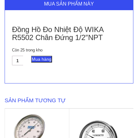
MUA SẢN PHẨM NÀY
Đồng Hồ Đo Nhiệt Độ WIKA
R5502 Chân Đứng 1/2″NPT
Còn 25 trong kho
Đồng
Mua hàng
Hồ
Đo
Nhiệt
Độ
WIKA
R5502
Chân
SẢN PHẨM TƯƠNG TỰ
Đứng
1/2"NPT
số
lượng