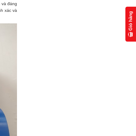
c và đáng
nh xác và
Giỏ hàng