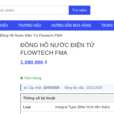
Tìm kiếm
THIỆU
THƯƠNG HIỆU
HƯỚNG DẪN MUA HÀNG
TRUNG 
 Đồng Hồ Nước Điện Tử Flowtech FMA
ĐỒNG HỒ NƯỚC ĐIỆN TỬ
FLOWTECH FMA
1.090.000
₫
Còn hàng
📅 Cập nhật:
22/04/2026
· Đăng lần đầu: 10/12/2025
Thông số kỹ thuật
Loại
Integral Type (Màn hình liền thân)