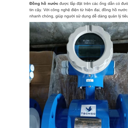
Đồng hồ nước
được lắp đặt trên các ống dẫn có đư
tin cậy. Với công nghệ điện từ hiện đại, đồng hồ nư
nhanh chóng, giúp người sử dụng dễ dàng quản lý tiê