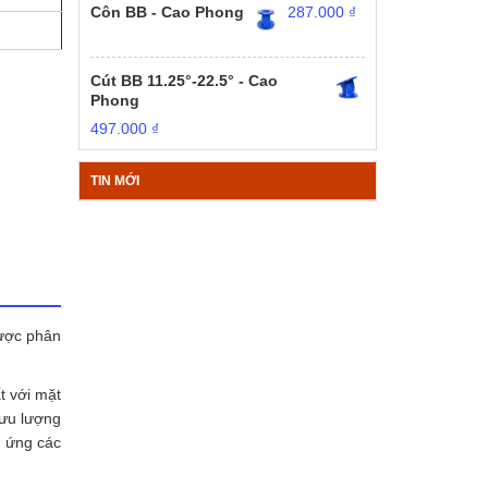
Côn BB - Cao Phong
287.000
₫
Cút BB 11.25°-22.5° - Cao
Phong
497.000
₫
TIN MỚI
ược phân
t với mặt
lưu lượng
p ứng các