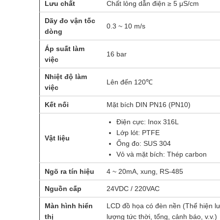
Lưu chất
Chất lỏng dẫn điện ≥ 5 μS/cm
Dãy đo vận tốc
0.3 ~ 10 m/s
dòng
Áp suất làm
16 bar
việc
Nhiệt độ làm
Lên đến 120℃
việc
Kết nối
Mặt bích DIN PN16 (PN10)
Điện cực: Inox 316L
Lớp lót: PTFE
Vật liệu
Ống đo: SUS 304
Vỏ và mặt bích: Thép carbon
Ngõ ra tín hiệu
4 ~ 20mA, xung, RS-485
Nguồn cấp
24VDC / 220VAC
Màn hình hiển
LCD đồ họa có đèn nền (Thể hiện l
thị
lượng tức thời, tổng, cảnh báo, v.v.)