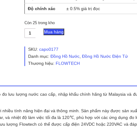
Độ chính xác
± 0.5% giá trị đọc
Còn 25 trong kho
Đồng
Mua hàng
Hồ
Nước
Điện
SKU:
capo0177
Tử
Danh mục:
Đồng Hồ Nước
,
Đồng Hồ Nước Điện Tử
Flowtech
Thương hiệu:
FLOWTECH
FMA
số
lượng
đo lưu lượng nước cao cấp, nhập khẩu chính hãng từ Malaysia và đ
i nhiều tính năng hiện đại và thông minh. Sản phẩm này được sản xuấ
ar, và nhiệt độ làm việc tối đa là 120℃, phù hợp với các ứng dụng đo 
o lưu lượng Flowtech có thể được cấp điện 24VDC hoặc 220VAC và đá