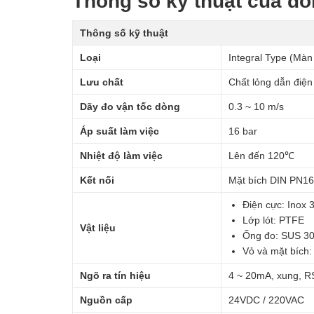
Thông số kỹ thuật của đồ
Thông số kỹ thuật
Loại
Integral Type (Màn 
Lưu chất
Chất lỏng dẫn điện
Dãy đo vận tốc dòng
0.3 ~ 10 m/s
Áp suất làm việc
16 bar
Nhiệt độ làm việc
Lên đến 120℃
Kết nối
Mặt bích DIN PN16
Điện cực: Inox 
Lớp lót: PTFE
Vật liệu
Ống đo: SUS 3
Vỏ và mặt bích
Ngõ ra tín hiệu
4 ~ 20mA, xung, R
Nguồn cấp
24VDC / 220VAC