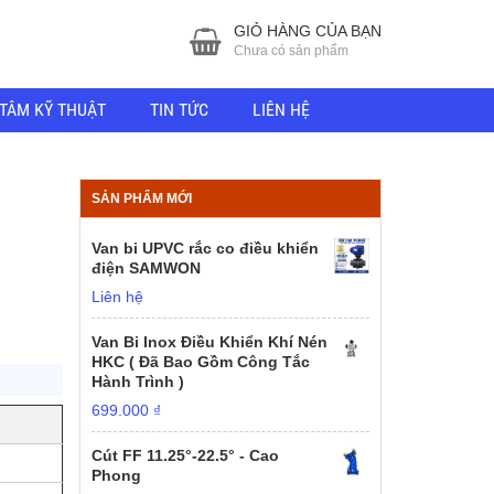
GIỎ HÀNG CỦA BẠN
Chưa có sản phẩm
TÂM KỸ THUẬT
TIN TỨC
LIÊN HỆ
SẢN PHẨM MỚI
Van bi UPVC rắc co điều khiển
điện SAMWON
Liên hệ
Van Bi Inox Điều Khiển Khí Nén
HKC ( Đã Bao Gồm Công Tắc
Hành Trình )
699.000
₫
Cút FF 11.25°-22.5° - Cao
Phong