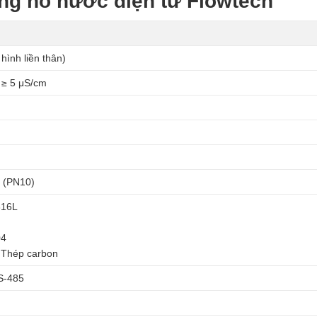
ng hồ nước điện tử Flowtech
hình liền thân)
 ≥ 5 μS/cm
 (PN10)
316L
04
: Thép carbon
S-485