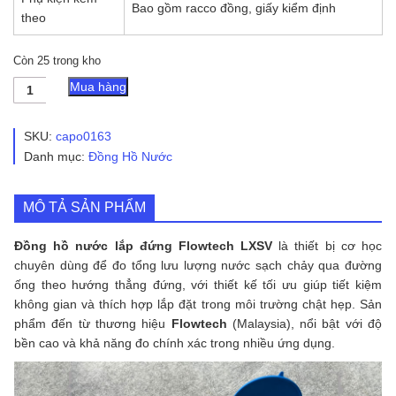
Bao gồm racco đồng, giấy kiểm định
theo
Còn 25 trong kho
Đồng
Mua hàng
Hồ
Nước
Lắp
SKU:
capo0163
Đứng
Danh mục:
Đồng Hồ Nước
Flowtech
LXSV
số
MÔ TẢ SẢN PHẨM
lượng
Đồng hồ nước lắp đứng Flowtech LXSV
là thiết bị cơ học
chuyên dùng để đo tổng lưu lượng nước sạch chảy qua đường
ống theo hướng thẳng đứng, với thiết kế tối ưu giúp tiết kiệm
không gian và thích hợp lắp đặt trong môi trường chật hẹp. Sản
phẩm đến từ thương hiệu
Flowtech
(Malaysia), nổi bật với độ
bền cao và khả năng đo chính xác trong nhiều ứng dụng.