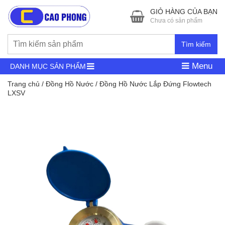
GIỎ HÀNG CỦA BẠN
Chưa có sản phẩm
Tìm kiếm
Menu
DANH MỤC SẢN PHẨM
Trang chủ
/
Đồng Hồ Nước
/ Đồng Hồ Nước Lắp Đứng Flowtech
LXSV