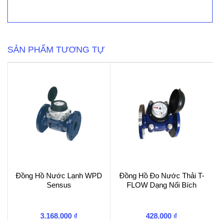
Nước
Lắp
Đứng
Flowtech
LXSV
số
SẢN PHẨM TƯƠNG TỰ
lượng
Đồng Hồ Nước Lạnh WPD
Đồng Hồ Đo Nước Thải T-
Sensus
FLOW Dạng Nối Bích
3.168.000
₫
428.000
₫